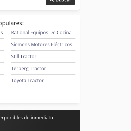
opulares:
as
Rational Equipos De Cocina
Siemens Motores Eléctricos
Still Tractor
Terberg Tractor
Toyota Tractor
Trane Aires Acondicionados
Mitsubishi Aires Acondicionados
Zeppelin Silos
erponibles de inmediato