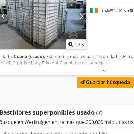
Irlanda
1.461 km
1
/
5
Estado:
bueno (usado)
, Estanterías móviles para 10 unidades Estr
(móvil) Crjdpfx Abspy Erko Aof Completo con bandejas
Guardar búsqueda
Bastidores superponibles usado
(7)
Busque en Werktuigen entre más que 200.000 máquinas us