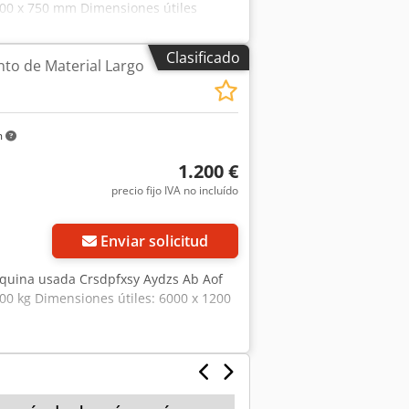
1400 x 750 mm Dimensiones útiles
pios empleados: catalogación,
tica, desmontaje y entrega con
as estanterías para cargas pesadas o
Clasificado
to de Material Largo
sistema de estanterías para cargas
tacto con nosotros para obtener una
m
1.200 €
precio fijo IVA no incluído
Enviar solicitud
áquina usada Crsdpfxsy Aydzs Ab Aof
00 kg Dimensiones útiles: 6000 x 1200