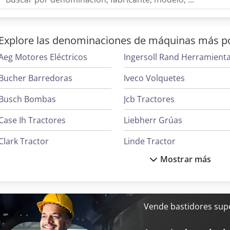
Explore las denominaciones de máquinas más p
Aeg Motores Eléctricos
Ingersoll Rand Herramient
Bucher Barredoras
Iveco Volquetes
Busch Bombas
Jcb Tractores
Case Ih Tractores
Liebherr Grúas
Clark Tractor
Linde Tractor
Mostrar más
Demag Grúas
Mafi Tractor
Ge Ultrasonido
Hp Impresoras
Oms Flejadoras
Vende bastidores sup
Ingersoll Rand Compresores
Pramac Generadores