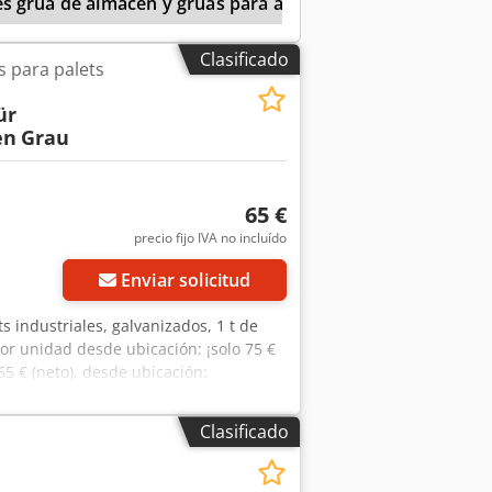
s grúa de almacén y grúas para almacenes
Clasificado
s para palets
ür
en
Grau
65 €
precio fijo IVA no incluído
Enviar solicitud
s industriales, galvanizados, 1 t de
por unidad desde ubicación: ¡solo 75 €
5 € (neto), desde ubicación:
ra: aprox. 1,90 m Csdeyzc Awopfx Ab
ue se ensamblan para formar un solo
Clasificado
s
. Carga útil permitida: 1 t Carga máxima
liente Venta sin palet industrial