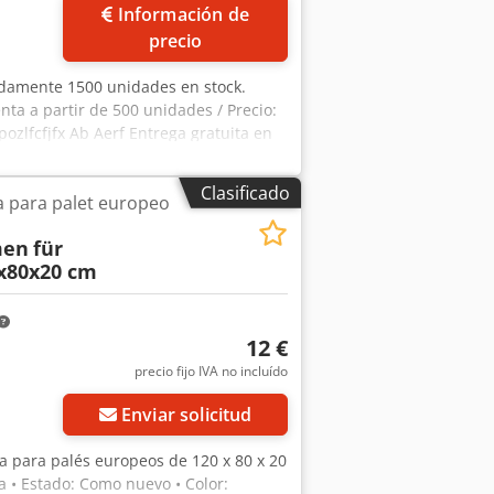
Información de
precio
adamente 1500 unidades en stock.
enta a partir de 500 unidades / Precio:
dpozlfcfjfx Ab Aerf Entrega gratuita en
Clasificado
 para palet europeo
men
für
x80x20 cm
12 €
precio fijo IVA no incluído
Enviar solicitud
a para palés europeos de 120 x 80 x 20
a • Estado: Como nuevo • Color: