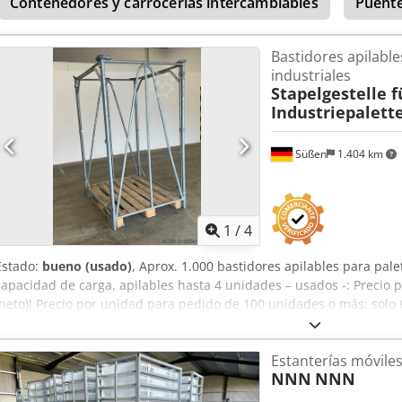
Contenedores y carrocerías intercambiables
Puente
Bastidores apilable
industriales
Stapelgestelle f
Industriepalett
Süßen
1.404 km
1
/
4
Estado:
bueno (usado)
, Aprox. 1.000 bastidores apilables para palet
capacidad de carga, apilables hasta 4 unidades – usados -: Precio 
(neto)! Precio por unidad para pedido de 100 unidades o más: solo 6
Fabricante: Reimuth GmbH Tipo: Gris Año de fabricación: 1992 Altu
Ajrf Cada bastidor consiste en dos partes de marco (2 x una "L") q
Estanterías móvile
bastidor para palet industrial. Todo sin tornillos, solo con bisagras
NNN
NNN
apilada permitida: 4 t Apilables, máximo 4 alturas Galvanizado en ca
Estado: bueno Disponible: inmediato Ubicación: 73079 Süßen