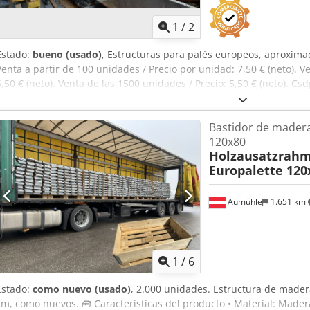
1
/
2
Estado:
bueno (usado)
, Estructuras para palés europeos, aproxim
Venta a partir de 100 unidades / Precio por unidad: 7,50 € (neto). V
6,50 € (neto). Venta de las 1500 unidades / Precio: 5,50 € (neto). Cs
camión desde el almacén de Iserlohn.
Bastidor de madera
120x80
Holzausatzrah
Europalette 120
Aumühle
1.651 km
1
/
6
Estado:
como nuevo (usado)
, 2.000 unidades. Estructura de mader
cm, como nuevos. 🧰 Características del producto • Material: Mader