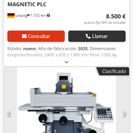
MAGNETIC PLC
8.500 €
Leipzig
1.732 km
precio fijo IVA no incluído
Consultar
Llamar
Estado:
nuevo
, Año de fabricación:
2025
, Dimensiones
(largo/ancho/alto): 2450 x 820 x 1380 mm Peso: 1500 kg
Potencia total requerida: 2,5 kW Afiladora de cuchillas de
cepilladora GRINDER 1500 AUTO MAGNETIC PLC - Ancho
Clasificado
máximo de trabajo: 1500 mm - Proceso de trabajo
automático en el eje X con THK - Guías lineales y conexión
para aspiración de polvo - Ajuste automático del eje Z -
Mesa magnética de sujeción: 140 x 1500 mm - Ángulo de
afilado: +/- 90° - Velocidad de giro del disco de afilado:
2800 rpm - Disco cónico: 150 x 68 x 32 mm - Velocidad de
avance: 3-9 m/min, ajustable de forma continua con
variador de frecuencia - Motor: 2,2 kW / 400 V - Motor de
avance: 120 W - Motor de la bomba de refrigerante: 90 W -
Sistema de refrigeración que evita el sobrecalentamiento