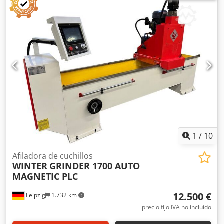
de trabajo automático en el eje X - Ajuste automático del
eje Z - Mesa de sujeción magnética de 200 x 3100 mm -
Ajuste del ángulo de afilado +/- 90° - Velocidad de rotación
del disco de afilado: 1440 rpm - Dimensiones del disco de
afilado: Ø 200 x 100 x 100 mm - Velocidad de avance: 3-9
m/min, ajustable de forma continua con variador de
frecuencia - Motor: 7,5 kW / 400 V - Motor de avance: 0,75
kW - Motor de la bomba de refrigerante: 90 W - El sistema
de refrigeración evita el sobrecalentamiento de las
cuchillas - Lámpara halógena con soporte ajustable -
Dimensiones: L = 4600 mm, A = 1000 mm, H = 1550 mm -
Peso: 2500 kg
1
/
10
Afiladora de cuchillos
WINTER
GRINDER 1700 AUTO
MAGNETIC PLC
12.500 €
Leipzig
1.732 km
precio fijo IVA no incluído