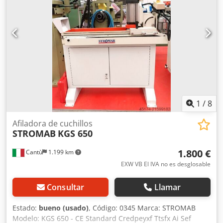
1
/
8
Afiladora de cuchillos
STROMAB
KGS 650
1.800 €
Cantù
1.199 km
EXW VB El IVA no es desglosable
Consultar
Llamar
Estado:
bueno (usado)
, Código: 0345 Marca: STROMAB
Modelo: KGS 650 - CE Standard Credpeyxf Ttsfx Ai Sef