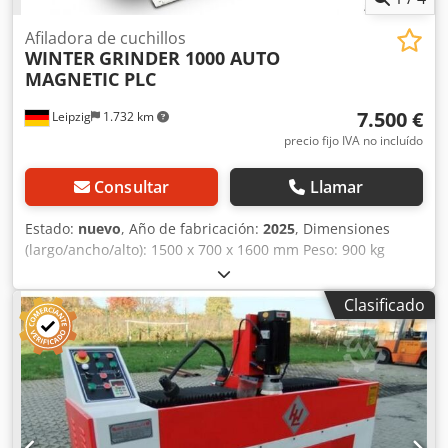
Afiladora de cuchillos
WINTER
GRINDER 1000 AUTO
MAGNETIC PLC
7.500 €
Leipzig
1.732 km
precio fijo IVA no incluído
Consultar
Llamar
Estado:
nuevo
, Año de fabricación:
2025
, Dimensiones
(largo/ancho/alto): 1500 x 700 x 1600 mm Peso: 900 kg
Consumo total de energía: 0 kW Máquina de afilar
cuchillas de cepilladora GRINDER 1000 AUTO MAGNETIC
Clasificado
PLC Crsdjvz Hgbjpfx Ai Sjf - Ancho máximo de trabajo: 1000
mm - Proceso de trabajo automático en el eje X con THK -
Guías lineales y extractor de polvo - Ajuste automático del
eje Z - Mesa magnética de sujeción: 140 x 1000 mm -
Ángulo de afilado: +/- 90° - Velocidad de rotación del disco
de lijado: 2840 rpm - Disco cónico: 150 x 68 x 32 mm -
Velocidad de avance: 3-9 m/min, ajustable de forma