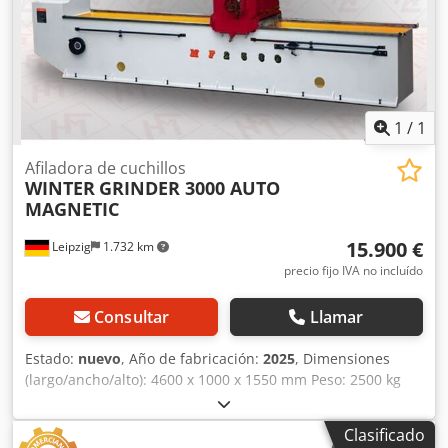
Cjdpfx Aiovz Hane Ssrf - Sistema de refrigeración desde
arriba mediante manguera flexible de plástico para evitar
el sobrecalentamiento de las cuchillas - Lámpara halógena
con soporte ajustable - Dimensiones: L = 3120 mm, A =
1100 mm, H = 1600 mm - Peso: 2000 kg
1
/
1
Afiladora de cuchillos
WINTER
GRINDER 3000 AUTO
MAGNETIC
15.900 €
Leipzig
1.732 km
precio fijo IVA no incluído
Consultar
Llamar
Estado:
nuevo
, Año de fabricación:
2025
, Dimensiones
(largo/ancho/alto): 4600 x 1000 x 1550 mm Peso: 2500 kg
Potencia total requerida: 8,5 kW Afiladora de cuchillas para
cepilladoras GRINDER 3000 AUTO MAGNETIC - Ancho de
Clasificado
trabajo máximo: 3000 mm Crsdpfx Aijvz E U Dj Sjf - Proceso