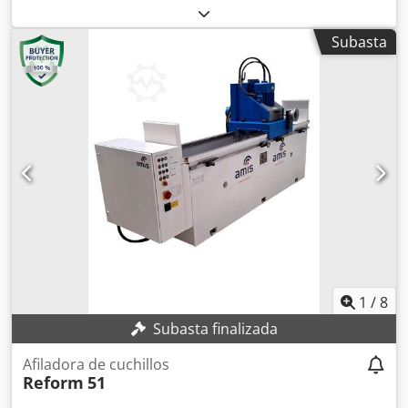
Afiladora automática para cuchillas de cepillo, hojas y
herramientas rectas – Norma CE Datos técnicos: Longitud
Subasta
máxima de trabajo: 650 mm Potencia del motor de afilado:
0,75 Hp Diámetro exterior de la muela: 127 mm Avance de
la muela por carrera: 0,01/0,05 mm Potencia del motor de
avance del carro: 0,15 Hp Velocidad de avance del carro:
12,5 m/min Unidad motriz de muela inclinable Bastidor
con estantes para almacenamiento de herramientas
Dimensiones totales: 1200 x 500 x 1300 mm (alto) Peso: 103
kg
1
/
8
Subasta finalizada
Afiladora de cuchillos
Reform
51