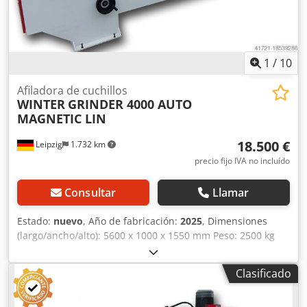
refrigeración que evita el sobrecalentamiento de las
cuchillas - Lámpara halógena con soporte ajustable -
Bomba de lubricante con lubricación centralizada -
Dimensiones: L=1700, A=900 mm, H=1350 - Peso: 300 kg
1
/
10
Afiladora de cuchillos
WINTER
GRINDER 4000 AUTO
MAGNETIC LIN
18.500 €
Leipzig
1.732 km
precio fijo IVA no incluído
Consultar
Llamar
Estado:
nuevo
, Año de fabricación:
2025
, Dimensiones
(largo/ancho/alto): 5600 x 1000 x 1550 mm Peso: 2500 kg
Potencia total requerida: 6,5 kW Afiladora de cuchillas de
cepilladora GRINDER 4000 AUTO MAGNETIC LINEAR -
Clasificado
Ancho de trabajo máximo: 4000 mm - Guías lineales en el
eje X - Proceso de trabajo automático en el eje X - Ajuste