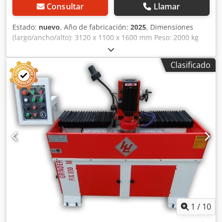
Consultar
Llamar
Estado:
nuevo
, Año de fabricación:
2025
, Dimensiones
(largo/ancho/alto): 3120 x 1100 x 1600 mm Peso: 2000 kg
Potencia total requerida: 6,4 kW Afiladora de cuchillas para
picadoras GRINDER 1700 AUTO MAGNETIC PLC - Ancho
Clasificado
máximo de trabajo: 1700 mm - Proceso de trabajo
automático en el eje X - Ajuste automático del eje Z con
servomotor y control PLC - Mesa magnética de sujeción:
200 x 1700 mm - Ángulo de afilado: +/- 90° Csdpfevz E N Iex
Ai Sjrf - Velocidad de la muela abrasiva: 1440 rpm -
Dimensiones de la muela abrasiva: Ø 205 x 115 x 145 mm -
Velocidad de avance: 3-9 m/min, ajustable de forma
continua mediante variador de frecuencia - Motor: 5,5 kW /
400 V - Motor de avance: 0,75 kW - Motor de la bomba de
refrigerante: 90 W - Sistema de refrigeración desde arriba
mediante manguera flexible de plástico, que evita el
sobrecalentamiento de las cuchillas - Lámpara halógena
con soporte ajustable - Dimensiones: L = 3120 mm, A =
1100 mm, H = 1600 mm - Peso: 2000 kg
1
/
10