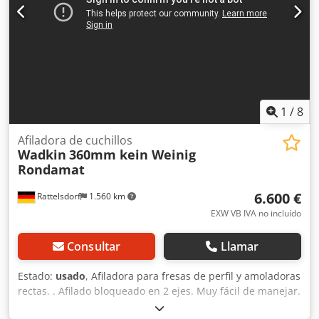
1
/
8
Afiladora de cuchillos
Wadkin
360mm kein Weinig
Rondamat
6.600 €
Rattelsdorf
1.560 km
EXW VB IVA no incluído
Consultar
Llamar
Estado:
usado
, Afiladora para fresas de perfil y amoladoras
rectas. . Afilado bloqueado en 2 ejes. Muy fácil de manejar.
Anchura de la herramienta max: 360mm Circulo de corte