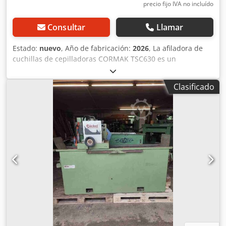
precio fijo IVA no incluído
Consultar
Llamar
Estado:
nuevo
, Año de fabricación:
2026
, La afiladora de
cuchillas de cepilladoras CORMAK TSC630 es un
dispositivo preciso y eficiente diseñado para afilar
cuchillas de cepilladoras, cuchillas de trituradoras,
Clasificado
desmenuzadoras y otras cuchillas de máquinas utilizadas
en carpintería, aserraderos y plantas de producción.
Gracias a la posibilidad de afilar cuchillas de hasta 630
mm de longitud, este modelo es ideal para cualquier
situación donde la precisión, la repetibilidad y la rápida
restauración de las herramientas sean fundamentales. Las
cuchillas desafiladas implican una menor calidad de
procesamiento, una mayor carga para la máquina y
paradas innecesarias. La CORMAK TSC630 permite
restaurar rápidamente el filo perfecto de las cuchillas de
las máquinas, garantizando una alta calidad de afilado y
un control total sobre el proceso de afilado. Principales
ventajas de la máquina: * Afilado de cuchillas de hasta 630