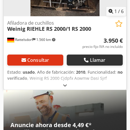
1
/
6
Afiladora de cuchillos
Weinig RIEHLE RS 2000/1
RS 2000
3.950 €
Rattelsdorf
1.560 km
precio fijo IVA no incluído
Consultar
Llamar
Estado:
usado
, Año de fabricación:
2010
, Funcionalidad:
no
verificado
, Weinig RS 2000 Cjdpfx Aowmw Dasi Sjrf
Anuncie ahora desde 4,49 €
*