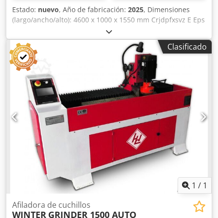
Estado:
nuevo
, Año de fabricación:
2025
, Dimensiones
(largo/ancho/alto): 4600 x 1000 x 1550 mm Crjdpfxsvz E Eps
Ai Ssf Peso: 2500 kg Potencia total requerida: 6,5 kW
Afiladora de cuchillas de cepilladora GRINDER 3000 AUTO
Clasificado
MAGNETIC LINEAR - Ancho de trabajo máximo: 3000 mm -
Guías lineales en el eje X - Proceso de trabajo automático
en el eje X - Ajuste automático del eje Z - Mesa magnética
de sujeción: 200 x 3100 mm - Ajuste del ángulo de
rectificado: +/- 90° - Velocidad de giro del disco de
rectificado: 1440 rpm - Disco de rectificado: Ø 200 x 100 x
100 mm - Velocidad de avance: 3-9 m/min, ajustable de
forma continua mediante variador de frecuencia - Motor:
5,5 kW / 400 V - Motor de avance: 0,75 kW - Motor de la
bomba de refrigerante: 90 W - El sistema de refrigeración
evita el sobrecalentamiento de las cuchillas - Lámpara
halógena con soporte ajustable - Dimensiones: L = 4600
mm, A = 1000 mm, H = 1550 mm - Peso: 2500 kg
1
/
1
Afiladora de cuchillos
WINTER
GRINDER 1500 AUTO