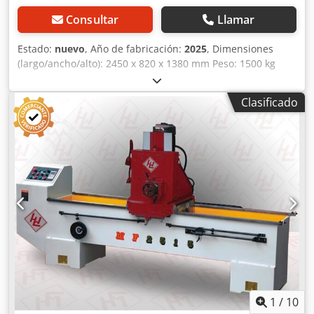
Consultar
Llamar
Estado:
nuevo
, Año de fabricación:
2025
, Dimensiones
(largo/ancho/alto): 2450 x 820 x 1380 mm Peso: 1500 kg
Potencia total requerida: 2,5 kW Afiladora de cuchillas de
cepilladora GRINDER 1500 MAGNETIC - Ancho máximo de
Clasificado
trabajo: 1500 mm - Proceso de trabajo automático en el eje
X con THK - Guías lineales y conexión para aspiración de
polvo - Ajuste manual del eje Z - Mesa de sujeción
magnética de 140 x 1500 mm - Ángulo de rectificado: +/-
90° - Velocidad de la muela de rectificado: 2800 rpm -
Muela de rectificado: 150 x 68 x 32 mm - Velocidad de
avance: 3-9 m/min, ajustable de forma continua con
variador de frecuencia - Motor: 2,2 kW / 400 V - Motor de
avance: 120 W - Motor de la bomba de refrigerante: 90 W -
El sistema de refrigeración evita el sobrecalentamiento de
las cuchillas Crjdpfx Aiovz Hbfj Sof - Lámpara halógena con
soporte ajustable - Dimensiones: L = 2450, A = 820 mm, H =
1380 - Peso: 1500 kg
1
/
10