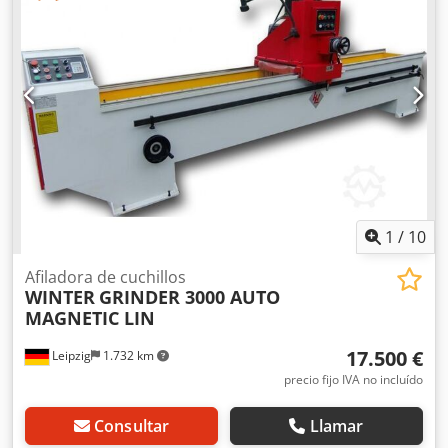
automático del eje Z Codovz E E Ajpfx Ai Sjrf - Mesa de
sujeción magnética de 2 x 2050 mm x 200 mm - Ajuste del
ángulo de rectificado +/- 90° - Velocidad de la muela
abrasiva: 1440 rpm - Dimensiones de la muela abrasiva: Ø
205 x 115 x Ø 145 mm - Velocidad de avance: 0-12 m/min,
ajustable de forma continua con variador de frecuencia -
Motor: 5,5 kW / 400 V - Motor de avance: 0,75 kW - Motor
de la bomba de refrigerante: 90 W - El sistema de
refrigeración evita el sobrecalentamiento de las cuchillas -
Lámpara halógena con soporte ajustable - Dimensiones: L
= 5600 mm, A = 1000 mm, H = 1550 mm - Peso: 2500 kg
1
/
10
Afiladora de cuchillos
WINTER
GRINDER 3000 AUTO
MAGNETIC LIN
17.500 €
Leipzig
1.732 km
precio fijo IVA no incluído
Consultar
Llamar