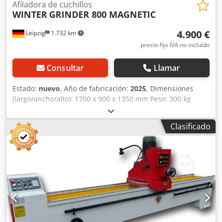
Afiladora de cuchillos
WINTER
GRINDER 800 MAGNETIC
4.900 €
Leipzig
1.732 km
precio fijo IVA no incluído
Consultar
Llamar
Estado:
nuevo
, Año de fabricación:
2025
, Dimensiones
(largo/ancho/alto): 1700 x 900 x 1350 mm Peso: 300 kg
Potencia total necesaria: 1,6 kW Afiladora para cuchillas de
cepilladora GRINDER 800 MAGNETIC - Ancho de trabajo
Clasificado
máximo: 800 mm - Proceso de trabajo automático en el eje
X - Guías lineales en el eje X con conexión para extracción
de polvo - Ajuste manual del eje Z - Mesa de sujeción
magnética de 120 x 820 mm Crjdpfx Aisvz E Ids Sjf - Ángulo
de rectificado: +/- 90° - Velocidad de giro del disco de
rectificado: 2800 rpm - Dimensiones del disco de
rectificado: Ø 150 x 60 x 32 mm - Velocidad de avance: 0-10
m/min - Motor: 1,5 kW / 400 V - Motor de avance: 60 W -
Motor de la bomba de refrigerante: 40 W - Sistema de