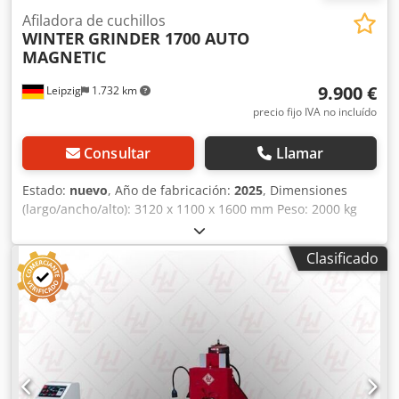
Afiladora de cuchillos
WINTER
GRINDER 1700 AUTO
MAGNETIC
9.900 €
Leipzig
1.732 km
precio fijo IVA no incluído
Consultar
Llamar
Estado:
nuevo
, Año de fabricación:
2025
, Dimensiones
(largo/ancho/alto): 3120 x 1100 x 1600 mm Peso: 2000 kg
Potencia total necesaria: 6,4 kW Afiladora de cuchillas para
cepilladora GRINDER 1700 AUTO MAGNETIC - Ancho de
Clasificado
trabajo máximo: 1700 mm - Proceso de trabajo automático
en el eje X - Ajuste automático del eje Z - Mesa de sujeción
magnética de 200 x 1700 mm - Ángulo de afilado: +/- 90° -
Velocidad de la muela abrasiva: 1440 rpm - Dimensiones
de la muela abrasiva: Ø 205 x 115 x 145 mm - Velocidad de
avance: 3-9 m/min, ajustable de forma continua mediante
variador de frecuencia - Motor: 5,5 kW / 400 V - Motor de
avance: 0,75 kW - Motor de la bomba de refrigerante: 90 W