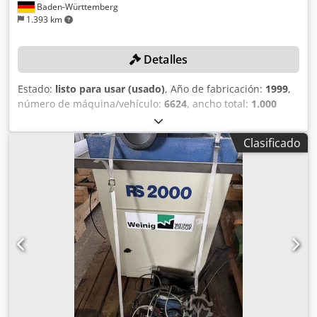
Baden-Württemberg
1.393 km
Detalles
Estado:
listo para usar (usado)
, Año de fabricación:
1999
,
número de máquina/vehículo:
6624
, ancho total:
1.000
mm
, longitud total:
3.200 mm
, altura total:
1.800 mm
,
tensión de entrada:
400 V
, longitud de la mesa:
1.300 mm
,
Clasificado
potencia:
13,5 kW (18,35 CV)
, Sin precio mínimo: ¡venta
garantizada al precio más alto! La máquina ha sido
limpiada, repintada y se ha comprobado su
funcionamiento. DETALLES TÉCNICOS Cjdpfx Aiszlfm Do
Ssrf Longitud de la mesa de lijado magnética: 1300 mm
Potencia del motor: 13,5 kW Mesa magnética: orientable
DETALLES DE LA MÁQUINA Dimensiones (largo x ancho x
alto): 3200 x 1000 x 1800 mm EQUIPAMIENTO Limpieza con
agua y filtro de tela Guía Cuadro de control separado Panel
de control separado