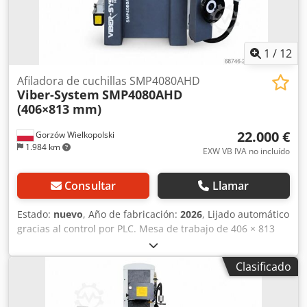
de las cuchillas Crsdpfx Aevz E Eisi Sof - Lámpara halógena
con soporte ajustable - Dimensiones: L = 2450, A = 820
mm, H = 1380 - Peso: 1500 kg
1
/
12
Afiladora de cuchillas SMP4080AHD
Viber-System
SMP4080AHD
(406×813 mm)
22.000 €
Gorzów Wielkopolski
1.984 km
EXW VB IVA no incluído
Consultar
Llamar
Estado:
nuevo
, Año de fabricación:
2026
, Lijado automático
gracias al control por PLC. Mesa de trabajo de 406 × 813
mm. Porta piezas magnético de 400 × 800 mm. Carga
máxima de la mesa con porta piezas magnético: 500 kg. Eje
Clasificado
vertical con accionamiento servomotor para un avance
automático preciso. Csdpjzr H Naefx Ai Sorf Avance
longitudinal hidráulico. Avance vertical y transversal