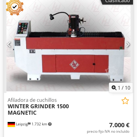
Clasificado
máximo: 1000 mm - Proceso de trabajo automático en el
eje X con THK - Guías lineales y racores para la extracción
de polvo - Ajuste manual del eje Z - Mesa magnética de
sujeción: 140 x 1000 mm - Ángulo de afilado: +/- 90° -
Velocidad de rotación del disco de afilado: 2840 rpm -
Disco cónico: 150 x 68 x 32 mm - Velocidad de avance: 9
m/min - Motor: 1,5 kW / 400 V - Motor de avance: 60 W
Crsdpfx Aisvz Hfwj Ssf - Motor de la bomba de
refrigerante: 40 W - El sistema de refrigeración evita el
sobrecalentamiento de las cuchillas - Lámpara halógena
con soporte ajustable - Dimensiones: L = 1500, A = 700
mm, H = 1600 - Peso: 900 kg
1
/
10
Afiladora de cuchillos
WINTER
GRINDER 1500
MAGNETIC
7.000 €
Leipzig
1.732 km
precio fijo IVA no incluído