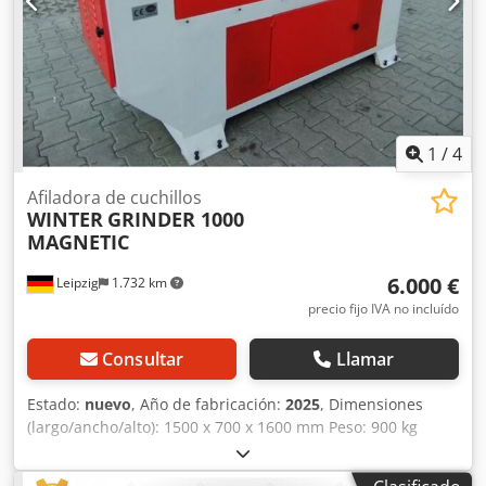
continua con inversor de frecuencia - Motor: 1,5 kW / 400 V
- Motor de avance: 60 W - Motor de la bomba de
refrigerante: 40 W - Sistema de refrigeración para evitar el
sobrecalentamiento de las cuchillas - Lámpara halógena
con soporte ajustable - Dimensiones: L = 1500, A = 700
mm, H = 1600 - Peso: 900 kg
1
/
4
Afiladora de cuchillos
WINTER
GRINDER 1000
MAGNETIC
6.000 €
Leipzig
1.732 km
precio fijo IVA no incluído
Consultar
Llamar
Estado:
nuevo
, Año de fabricación:
2025
, Dimensiones
(largo/ancho/alto): 1500 x 700 x 1600 mm Peso: 900 kg
Potencia total requerida: 1,6 kW Afiladora de cuchillas para
regruesadora GRINDER 1000 MAGNETIC - Ancho de trabajo