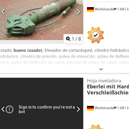
Wiefelstede
1.681 
1
/
8
Estado:
bueno (usado)
, Elevador de cortacésped, cilindro hidráulico
hidráulico, cilindro de presión, polea de elevación, polea de deflex
acero, polea de deflexión de cable, soporte de polea de cable, pole
segadora: Rodillo elevador con cilindro hidráulico -Cilindro hidrá
elevadores de cortacésped disponibles -Precio: por pieza -Dimens
Hoja niveladora
Chjdsv Iycijpfx Ahrea -Peso total: 6,1 kg/pieza
Eberlei
mit Har
Verschleißschi
Wiefelstede
1.681 