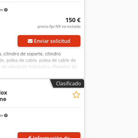
km
150 €
precio fijo IVA no incluído
Enviar solicitud
, cilindro de soporte, cilindro
ión, polea de cable, polea de cable de
a de elevación hidráulica -Elevador de
ulico: Bosch carrera 190 mm -Número: 2x
iones de transporte: 480/130/H67 mm
Clasificado
dox
ene
km
Información de