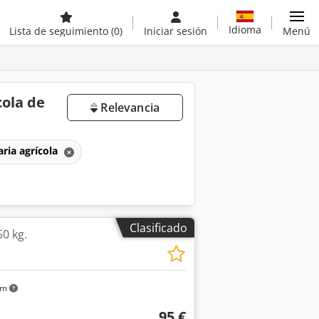
Idioma
Lista de seguimiento
(0)
Iniciar sesión
Menú
cola de
Relevancia
ria agrícola
Clasificado
50 kg.
km
95 €