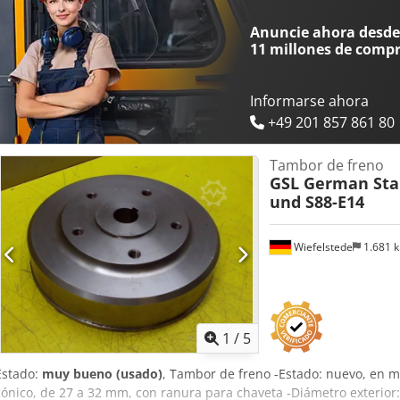
Anuncie ahora desde 
11 millones de comp
Informarse ahora
+49 201 857 861 80
Tambor de freno
GSL German Stan
und S88-E14
Wiefelstede
1.681 
1
/
5
Estado:
muy bueno (usado)
, Tambor de freno -Estado: nuevo, en m
cónico, de 27 a 32 mm, con ranura para chaveta -Diámetro exterio