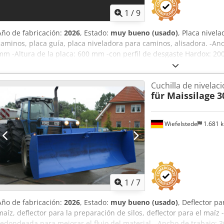
1
/
9
Año de fabricación:
2026
, Estado:
muy bueno (usado)
, Placa nivela
caminos, placa guía, placa niveladora para caminos, alisadora. -An
mm -Altura de la placa: 600 mm -con perfil de desgaste Hardox: 20
Iqrdepfx Ahrja -con 2 alisadores: de Hardox, ajustable en ángulo 
semanas -Dimensiones: 1800/1900/A1500 mm -Peso: 1000 kg
Cuchilla de nivelac
für Maissilage
3
Wiefelstede
1.681 
1
/
7
Año de fabricación:
2026
, Estado:
muy bueno (usado)
, Deflector pa
maíz, deflector para la preparación de silos, deflector para el maíz 
redondeada para mejorar el flujo del material. -Ancho de trabajo: 