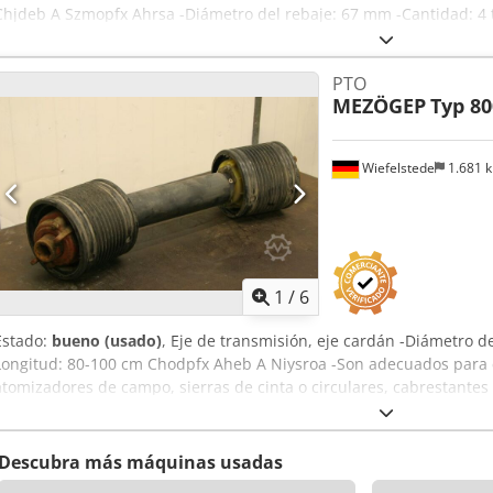
Chjdeb A Szmopfx Ahrsa -Diámetro del rebaje: 67 mm -Cantidad: 4 
unidad -Peso: 6,5 kg/unidad
PTO
MEZÖGEP
Typ 80
Wiefelstede
1.681 
1
/
6
Estado:
bueno (usado)
, Eje de transmisión, eje cardán -Diámetro de 
Longitud: 80-100 cm Chodpfx Aheb A Niysroa -Son adecuados para es
atomizadores de campo, sierras de cinta o circulares, cabrestantes
para partir leña, volteadores de heno, rastrillos rotativos, remolq
Cantidad: 10 ejes de transmisión disponibles -Precio: por unidad -
Descubra más máquinas usadas