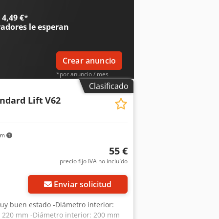
4,49 €
*
radores
le esperan
Crear anuncio
*por anuncio / mes
Clasificado
dard Lift
V62
km
55 €
precio fijo IVA no incluído
Enviar solicitud
uy buen estado -Diámetro interior:
r: 220 mm -Diámetro interior: 200 mm