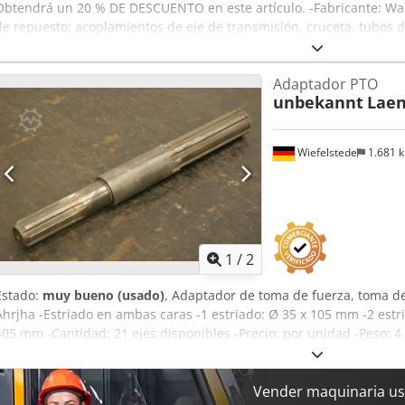
Obtendrá un 20 % DE DESCUENTO en este artículo. -Fabricante: Walt
de repuesto: acoplamientos de eje de transmisión, cruceta, tubos d
nuevas y usadas -Venta: solo en su conjunto -Precio: precio total -P
Adaptador PTO
unbekannt
Lae
Wiefelstede
1.681 
1
/
2
Estado:
muy bueno (usado)
, Adaptador de toma de fuerza, toma de
Ahrjha -Estriado en ambas caras -1 estriado: Ø 35 x 105 mm -2 estr
405 mm -Cantidad: 21 ejes disponibles -Precio: por unidad -Peso: 4
Vender maquinaria us