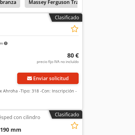
abranza
Massey Ferguson Tractores
Clasificado
km
80 €
precio fijo IVA no incluído
Enviar solicitud
x Ahroha -Tipo: 318 -Con: Inscripción -
Clasificado
ésped con cilindro
 190 mm