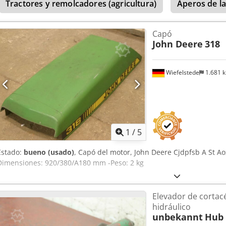
Tractores y remolcadores (agricultura)
Aperos de l
Capó
John Deere
318
Wiefelstede
1.681 
1
/
5
Estado:
bueno (usado)
, Capó del motor, John Deere Cjdpfsb A St Ao
Dimensiones: 920/380/A180 mm -Peso: 2 kg
Elevador de cortac
hidráulico
unbekannt
Hub