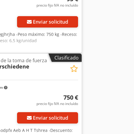
precio fijo IVA no incluído
Enviar solicitud
Dgjhrjha -Peso máximo: 750 kg -Receso:
eso: 6,5 kg/unidad
Clasificado
 de la toma de fuerza
rschiedene
km
750 €
precio fijo IVA no incluído
Enviar solicitud
Chodpfx Aeb A H T Tshrea -Descuento: