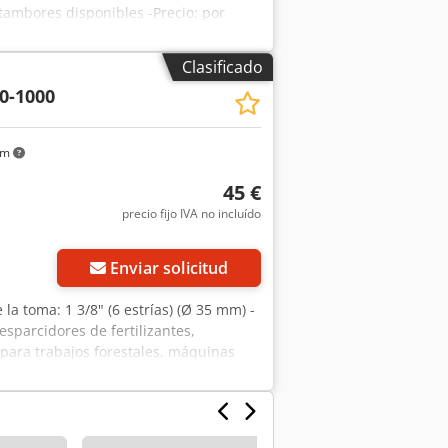
tambores disponibles -Precio: por
Clasificado
0-1000
km
45 €
precio fijo IVA no incluído
Enviar solicitud
la toma: 1 3/8" (6 estrías) (Ø 35 mm) -
parcidores de fertilizantes,
 para trabajos forestales, máquinas
ues y muchos otros implementos -
Peso: 16 kg/unidad