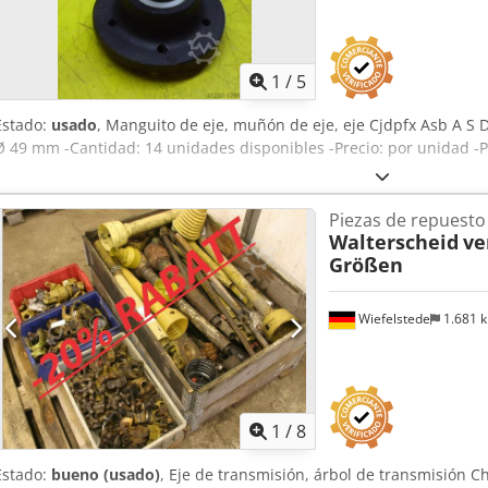
1
/
5
Estado:
usado
, Manguito de eje, muñón de eje, eje Cjdpfx Asb A S 
Ø 49 mm -Cantidad: 14 unidades disponibles -Precio: por unidad -P
Piezas de repuesto
Walterscheid
ve
Größen
Wiefelstede
1.681 
1
/
8
Estado:
bueno (usado)
, Eje de transmisión, árbol de transmisión 