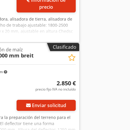
precio
dora, alisadora de tierra, alisadora de
cho de trabajo ajustable: 1800-2500
0 x 20 mm, ajustable en altura Chedsc
-Plazo de entrega: aproximadamente 4
Clasificado
ión de maíz
000 mm breit
km
2.850 €
precio fijo IVA no incluído
Enviar solicitud
ra la preparación del terreno para el
-El deflector tiene una forma
3000 mm -Altura del deflector: 1250 mm