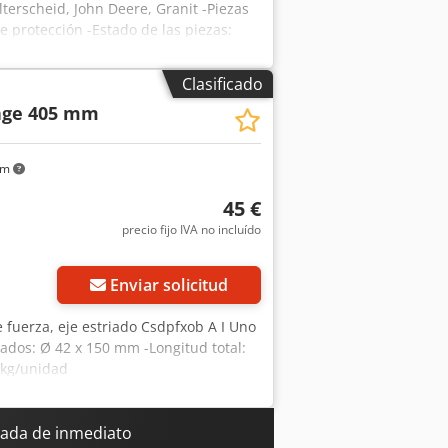
erscheid, John Deere, Granit -Piezas
e protección -Estado de las piezas:
eso, embalaje incluido: 425 kg
Clasificado
nge 405 mm
km
45 €
precio fijo IVA no incluído
Pedir más fotos
Enviar solicitud
 fuerza, eje estriado Csdpfxob A I Uno
iados: Ø 42 x 150 mm -Longitud total:
 kg/unidad
ada de inmediato