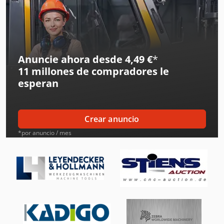
Daikin Aires Acondicionados
Demag Grúas
Ge Ultrasonido
Anuncie ahora desde 4,49 €
*
11 millones de compradores
le
Hp Impresoras
esperan
Hyundai Generadores
Ingersoll Rand Compresores
Crear anuncio
Ingersoll Rand Herramientas
*por anuncio / mes
Jcb Tractores
Liebherr Grúas
Linde Tractor
Mafi Tractor