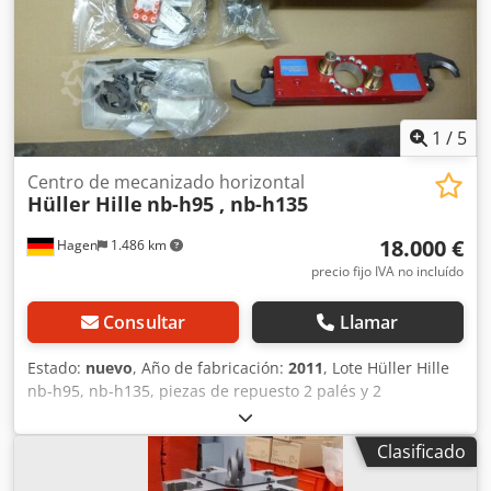
1
/
5
Centro de mecanizado horizontal
Hüller Hille
nb-h95 , nb-h135
18.000 €
Hagen
1.486 km
precio fijo IVA no incluído
Consultar
Llamar
Estado:
nuevo
, Año de fabricación:
2011
, Lote Hüller Hille
nb-h95, nb-h135, piezas de repuesto 2 palés y 2
contenedores de rejilla llenos de piezas de repuesto
nuevas para estos dos tipos de máquinas. Las piezas
Clasificado
proceden del mantenimiento de una empresa que tenía 12
de estas máquinas. Por lo tanto, se conoce bien qué piezas