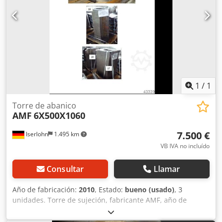
tornillo de banco HILMA Anchura de la mordaza: 125 y
sensor de fuerza Precio: 450,00 € + IVA
1
/
1
Torre de abanico
AMF
6X500X1060
7.500 €
Iserlohn
1.495 km
VB IVA no incluído
Consultar
Llamar
Año de fabricación:
2010
, Estado:
bueno (usado)
, 3
unidades. Torre de sujeción, fabricante AMF, año de
fabricación aprox. 2010. Crsdscum Iqopfx Akvjf
Dimensiones: 6 x 500 mm x 1060 mm (sección hexagonal).