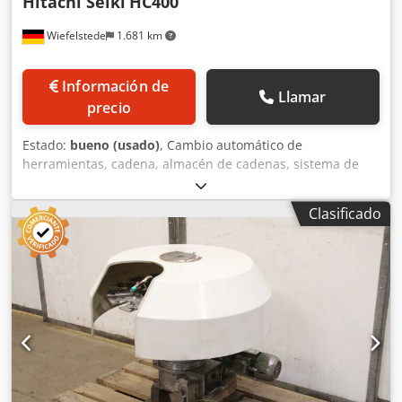
Hitachi Seiki
HC400
Wiefelstede
1.681 km
Información de
Llamar
precio
Estado:
bueno (usado)
, Cambio automático de
herramientas, cadena, almacén de cadenas, sistema de
cambio de herramientas, almacén de herramientas. -El
cambiador de herramientas proviene de un centro de
Clasificado
mecanizado CNC, fabricante: Hitachi Seiki, modelo: HC400.
-Cambiador de herramientas para: Hitachi Seiki, modelo
HC400; hay disponibles piezas de repuesto adicionales. -
Completo con: brazo de sujeción y accionamiento. -
Número de posiciones para cambio de herramientas: 80. -
Conexión: SK40. Csdjdtcrqspfx Akvjrf -Dimensiones:
2270/630/A1725 mm. -Peso: 860 kg.