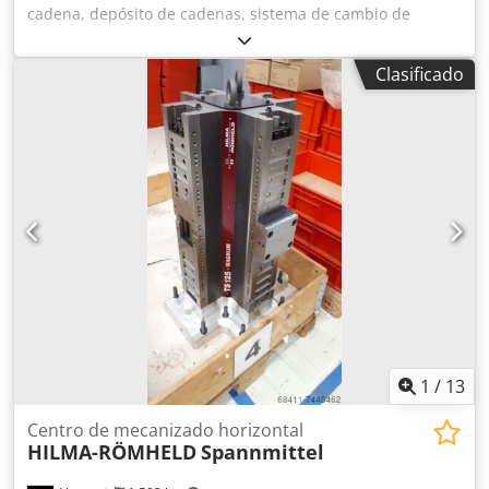
cadena, depósito de cadenas, sistema de cambio de
herramientas, depósito de herramientas Crodpfofcr I Esx
Akvjf -La pieza de repuesto proviene de un centro de
Clasificado
mecanizado BJM, modelo ALBZ-145. -Conexión: HSK40 -
Sistema de cambio de herramientas: CTM42 DO 12P3 400 -
Cambiador CUT: CUT42-V-90-60-D VX -Cambiador RIG: RIG
06-12-P003 VX VCP IN DA -Motores de accionamiento: MGM
-Dimensiones: 730/700/A450 mm -Peso: 160 kg
1
/
13
Centro de mecanizado horizontal
HILMA-RÖMHELD
Spannmittel