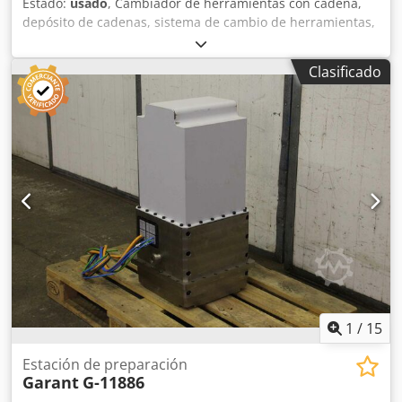
Estado:
usado
, Cambiador de herramientas con cadena,
depósito de cadenas, sistema de cambio de herramientas,
depósito de herramientas. -Fabricante: Seco, sistema de
cambio de herramientas, brazo de herramientas. -Unidad
Clasificado
de accionamiento: TP, tipo MRC-S28-1V-210. Credpfx Akjg U
A I Hevsf -Dimensiones: 780/420/A300 mm. -Peso: 66 kg.
1
/
15
Estación de preparación
Garant
G-11886