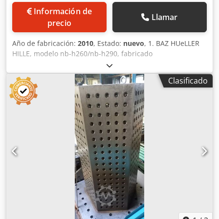
Información de
Llamar
precio
Año de fabricación:
2010
, Estado:
nuevo
, 1. BAZ HUeLLER
HILLE, modelo nb-h260/nb-h290, fabricado
aproximadamente en 2010. En perfecto estado, como
nuevo y en su configuración original. 1. Husillo de bolas de
Clasificado
la eje Y, nuevo. Cedpfx Akscrk Ivjvjrf Otros componentes
disponibles bajo petición.