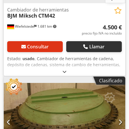
Cambiador de herramientas
BJM Miksch
CTM42
4.500 €
Wiefelstede
1.681 km
precio fijo IVA no incluído
Consultar
Llamar
Estado:
usado
, Cambiador de herramientas de cadena,
depósito de cadenas, sistema de cambio de herramientas,
depósito de herramientas -La pieza de repuesto proviene
de un centro de mecanizado BJM, modelo ALBZ-145. -
Clasificado
Sistema de cambio de herramientas -Cambiador CUT -
Cambiador RIG: RIG 06-12-P003 VX VCP -Motores de
accionamiento: MGM -Dimensiones: 1400/950/A830 mm
Cedjfcr Nbspfx Akvorf -Peso: 380 kg