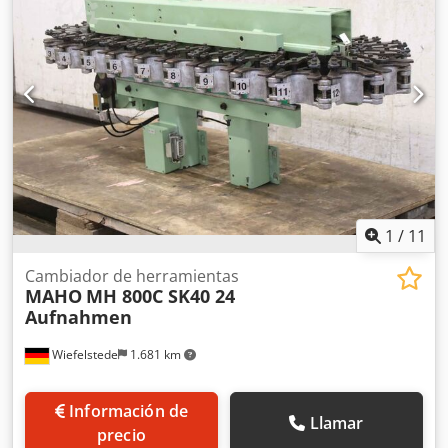
1
/
11
Cambiador de herramientas
MAHO
MH 800C SK40 24
Aufnahmen
Wiefelstede
1.681 km
Información de
Llamar
precio