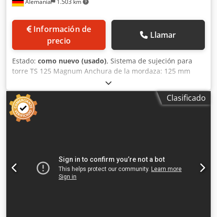
Alemania
1.503 km
Información de
Llamar
precio
Estado:
como nuevo (usado)
, Sistema de sujeción para
torre TS 125 Magnum Anchura de la mordaza: 125 mm
Distancias entre puntos de sujeción: 1 x 476 mm 2 x 226
mm 4 x 108 mm Altura de construcción: 780 mm Carrera
Clasificado
de sujeción por trineo de sujeción: 64 mm Fuerza de
sujeción: 40 kN Precio: 7.850,00 € + IVA Posición 2 4
unidades de brazos de sujeción hidráulicos Anchura de la
mordaza: 125 mm Longitud de construcción: 400 mm
Precio por unidad: 850,00 € + IVA Precio por 4 unidades:
3.000,00 € + IVA Posición 6 Preci Tool NC, Tipo 125 Anchura
de la mordaza: 125 mm Longitud de construcción: 430 Solo
1 mordaza fija Precio: según oferta Posición 8 Tornillo de
banco HILMA para máquina con plato giratorio
Mecánico/hidráulico Fuerza de sujeción: 40 daN Anchura
de la mordaza: 125 mm Longitud de construcción: 430 mm
Crsdpfxsidl Rrs Akvsf Precio: 850,00 € + IVA Posición 9