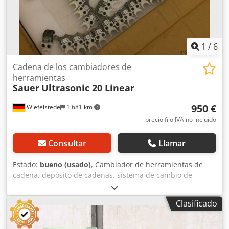
1
/
6
Cadena de los cambiadores de
herramientas
Sauer
Ultrasonic 20 Linear
950 €
Wiefelstede
1.681 km
precio fijo IVA no incluído
Consultar
Llamar
Estado:
bueno (usado)
, Cambiador de herramientas de
cadena, depósito de cadenas, sistema de cambio de
herramientas, depósito de herramientas. -Para: máx. 60
herramientas -Diámetro del alojamiento: 17 mm Csdpfxob
Clasificado
A Rzmj Akvjrf -Peso: 44 kg