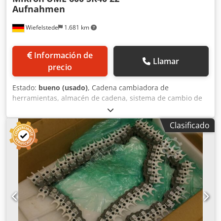
Aufnahmen
Wiefelstede
1.681 km
Información de
Llamar
precio
Estado:
bueno (usado)
, Cadena cambiadora de
herramientas, almacén de cadena, sistema de cambio de
herramientas, almacén de herramientas -Fabricante:
Mikron, cambiador de herramientas del centro de
Clasificado
mecanizado CNC Mikron UME 600 -para: máx. 22
portaherramientas -Montaje: SK40 Credpfx Akjrb E E Nsvsf
-Dimensiones: 1200/1150/H860 mm -Peso de transporte:
294 kg