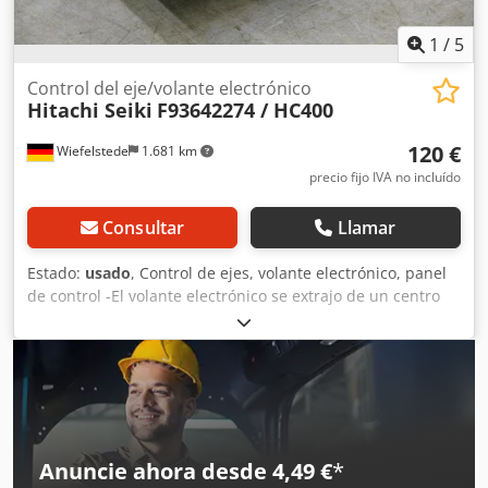
1
/
5
Control del eje/volante electrónico
Hitachi Seiki
F93642274 / HC400
120 €
Wiefelstede
1.681 km
precio fijo IVA no incluído
Consultar
Llamar
Estado:
usado
, Control de ejes, volante electrónico, panel
de control -El volante electrónico se extrajo de un centro
de mecanizado CNC de la marca Hitachi Seiki, modelo
HC400. Disponemos de más piezas de repuesto. Cjdpfx
Aksdwc I Sovorf -Volante electrónico para Hitachi Seiki,
modelo HC400. -Dimensiones: 170/120/80 mm (alto) -Peso:
0,6 kg
Anuncie ahora desde 4,49 €
*