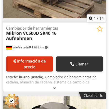
1
/
14
Cambiador de herramientas
Mikron
VC500D SK40 16
Aufnahmen
Wiefelstede
1.681 km
Información de
Llamar
precio
Estado:
bueno (usado)
, Cambiador de herramientas de
cadena, almacén de cadena, sistema de cambio de
herramientas, almacén de herramientas - Fabricante:
Mikron, cambiador de herramientas de centro de
Clasificado
mecanizado CNC Mikron VC500D - para: máx. 16
alojamientos - Tipo de alojamiento: SK40 - Componentes
individuales: ver fotos - Dimensiones de transporte: Ø 780