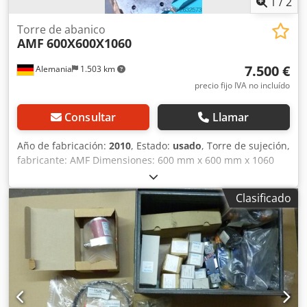
1
/
2
Torre de abanico
AMF
600X600X1060
7.500 €
Alemania
1.503 km
precio fijo IVA no incluído
Consultar
Llamar
Año de fabricación:
2010
, Estado:
usado
, Torre de sujeción,
fabricante: AMF Dimensiones: 600 mm x 600 mm x 1060
mm Espaciado: 50 mm Credocum N Sjpfx Akvef Placa base:
730 mm x 730 mm
Clasificado