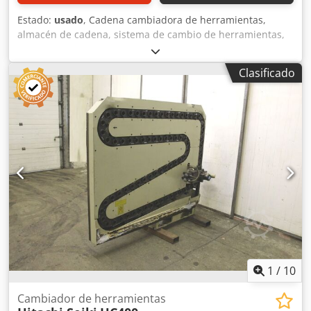
Estado:
usado
, Cadena cambiadora de herramientas,
almacén de cadena, sistema de cambio de herramientas,
almacén de herramientas Credeq Tvp Uopfx Akvjf -
Fabricante: MAHO, Cambiador de herramientas del centro
Clasificado
de mecanizado CNC MAHO MH 800C -para: máx. 24
portaherramientas -Montaje: SK40 -Dimensiones:
1200/410/H480 mm -Peso propio: 106 kg
1
/
10
Cambiador de herramientas