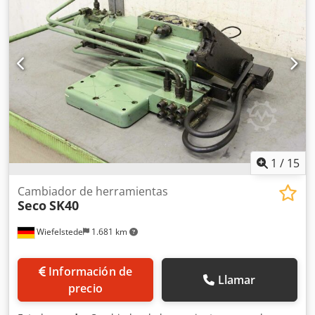
1
/
15
Cambiador de herramientas
Seco
SK40
Wiefelstede
1.681 km
Información de
Llamar
precio