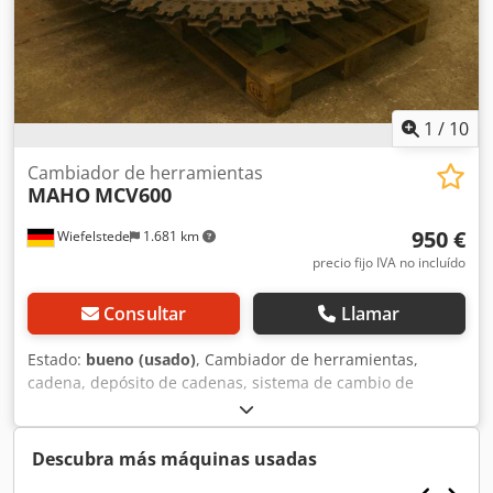
1
/
10
Cambiador de herramientas
MAHO
MCV600
950 €
Wiefelstede
1.681 km
precio fijo IVA no incluído
Consultar
Llamar
Estado:
bueno (usado)
, Cambiador de herramientas,
cadena, depósito de cadenas, sistema de cambio de
herramientas, depósito de herramientas. Cedpob A Nu Tjfx
Akvorf -Procedente de un centro de mecanizado CNC
MAHO, modelo: MC 600. -Para: un máximo de 48
Descubra más máquinas usadas
herramientas. -Portaherramientas: SK40. -Dimensiones: