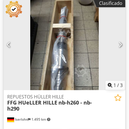
Clasificado
Distancia entre puntos: 50 mm. Placa base: 700 mm x 700
mm. Precio por unidad: 7500 €. Precio nuevo por unidad
en AMF: 12 500 €. Ver foto, posición 16.
1
/
3
REPUESTOS HÜLLER HILLE
FFG HUeLLER HILLE
nb-h260 - nb-
h290
Iserlohn
1.495 km