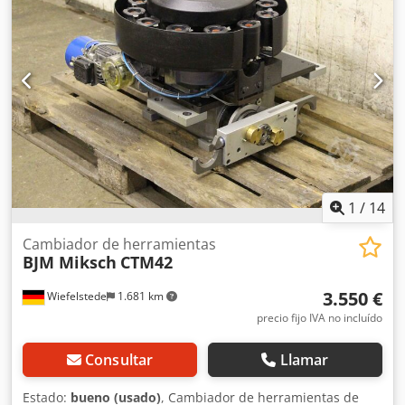
x 540 mm Csdpfey Tvttox Akvorf - Peso: 56 kg
1
/
14
Cambiador de herramientas
BJM Miksch
CTM42
3.550 €
Wiefelstede
1.681 km
precio fijo IVA no incluído
Consultar
Llamar
Estado:
bueno (usado)
, Cambiador de herramientas de