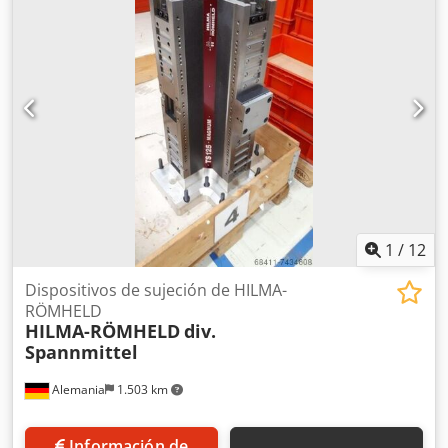
suelen averiarse y cuáles conviene tener en stock.
Crjdpfedr Shgox Akvef El precio es para el lote completo,
pero también es posible la venta individual de las piezas.
Posibilidad de recogida y entrega mediante empresa de
transporte.
1
/
12
Dispositivos de sujeción de HILMA-
RÖMHELD
HILMA-RÖMHELD
div.
Spannmittel
Alemania
1.503 km
Información de