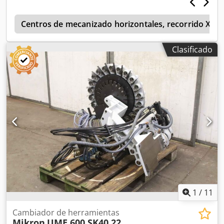
1630/A450 mm. -Peso propio: 325 kg.
s
Centros de mecanizado horizontales, recorrido X d
Clasificado
1
/
11
Cambiador de herramientas
Mikron
UME 600 SK40 22