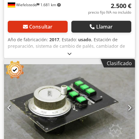
2.500 €
Wiefelstede
1.681 km
precio fijo IVA no incluído
Consultar
Llamar
Año de fabricación:
2017
, Estado:
usado
, Estación de
preparación, sistema de cambio de palés, cambiador de
palés, almacén de palés, cadena de cambio de
herramientas, depósito de cadenas, sistema de cambio de
Clasificado
herramientas, almacén de herramientas. -Estación de
preparación con: Garant ZERO CLAMP G-11886 -Número de
fabricante: 101545300002672 - 21063 1721559 -
Dimensiones: 400/400/A810 mm -Peso: 232 kg Credpsflk
Hpsfx Akvjf