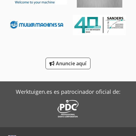
Mitsubishi Aires Acondicionados
Pramac Generadores
Siemens Motores Eléctricos
Still Tractor
Terberg Tractor
Anuncie aquí
Trane Aires Acondicionados
Valtra Tractores
Werktuigen.es es patrocinador oficial de: