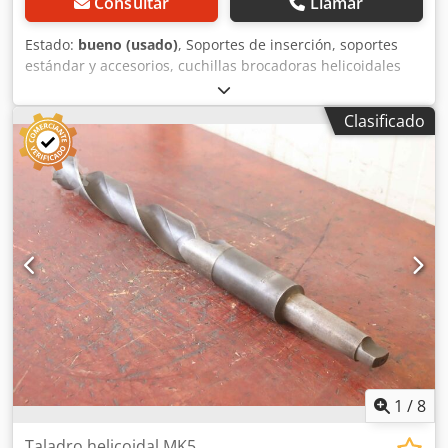
Consultar
Llamar
Estado:
bueno (usado)
, Soportes de inserción, soportes
estándar y accesorios, cuchillas brocadoras helicoidales
SASSEX, cuchillas helicoidales Sassex, cuchillas de
escariado, escariadores Sassex, soportes Sassex,
Clasificado
portaherramientas, alojamiento para cuchillas brocadoras,
brocas helicoidales - Fabricante: WMW SWZ, soporte de
inserción para herramientas - Conexión: MK6 - Longitud:
345 mm - Medidas: ver fotos - Dimensiones: 620/100/63
mm Dcjdpfx Aeu Tlgrsiisk - Peso: 10,1 kg
1
/
8
Taladro helicoidal MK5