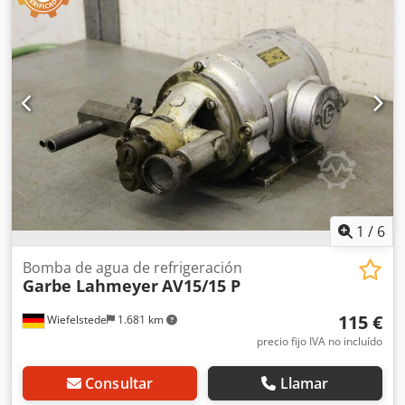
MK5 -Dimensiones/cantidad: ver fotos -Dimensiones de
transporte: 620/250/A63 mm Dsdpozlf Sasfx Aiiock -Peso:
29,8 kg
1
/
6
Bomba de agua de refrigeración
Garbe Lahmeyer
AV15/15 P
115 €
Wiefelstede
1.681 km
precio fijo IVA no incluído
Consultar
Llamar