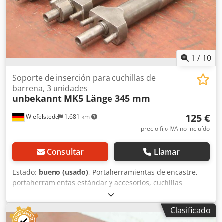
1
/
10
Soporte de inserción para cuchillas de
barrena, 3 unidades
unbekannt
MK5 Länge 345 mm
125 €
Wiefelstede
1.681 km
precio fijo IVA no incluído
Consultar
Llamar
Estado:
bueno (usado)
, Portaherramientas de encastre,
portaherramientas estándar y accesorios, cuchillas
helicoidales SASSEX, cuchillas helicoidales para taladro
Sassex, escariadores, escariadores Sassex, soportes
Clasificado
Sassex, portaherramientas, alojamiento para cuchillas de