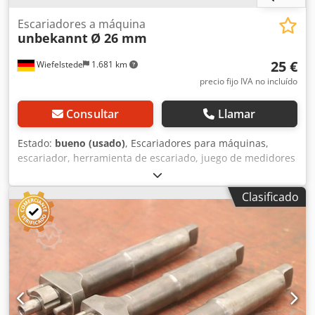
Escariadores a máquina
unbekannt
Ø 26 mm
25 €
Wiefelstede
1.681 km
precio fijo IVA no incluído
Consultar
Llamar
Estado:
bueno (usado)
, Escariadores para máquinas,
escariador, herramienta de escariado, juego de medidores
de tolerancia con cuchilla -Escariador para máquina:
Escariador montable con soporte -Diámetro: Ø 26 mm
Clasificado
Djdpfx Aijucahvjijck -Diámetro del vástago: Ø 16 mm -
Dimensiones totales: Ø 25 x 120 mm -Peso: 0,3 kg