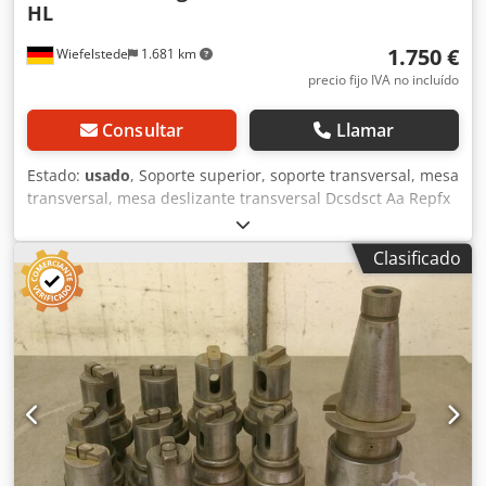
HL
1.750 €
Wiefelstede
1.681 km
precio fijo IVA no incluído
Consultar
Llamar
Estado:
usado
, Soporte superior, soporte transversal, mesa
transversal, mesa deslizante transversal Dcsdsct Aa Repfx
Aiijk -El soporte superior proviene de una fresadora
pórtico Waldrich Coburg, modelo: 12 D 3232-550 HL -
Clasificado
Superficie de la mesa: mm -Recorrido: x 350 mm / y 220
mm -Dimensiones: 1380/1000/A 800 mm -Peso: 800 kg