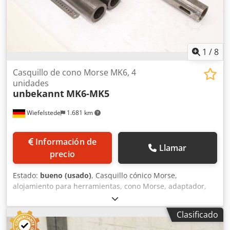
1
/
8
Casquillo de cono Morse MK6, 4
unidades
unbekannt
MK6-MK5
Wiefelstede
1.681 km
Información de
Llamar
precio
Estado:
bueno (usado)
, Casquillo cónico Morse,
alojamiento para herramientas, cono Morse, adaptador,
casquillo de extensión, casquillo reductor, casquillo
cónico, casquillo adaptador, casquillo del husillo,
Clasificado
adaptador cónico Morse. -Casquillos cónicos Morse:
casquillos adaptadores reductores MK6/MK5 -Tipo: MK6-