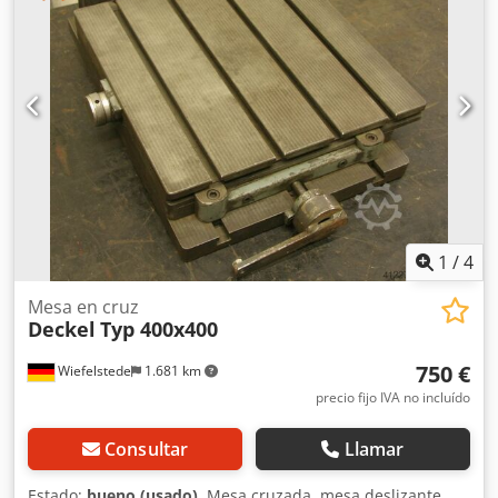
Hhsiisck -Dimensiones de transporte: 240/230/A 80 mm -
Peso total: 18,5 kg
1
/
4
Mesa en cruz
Deckel
Typ 400x400
750 €
Wiefelstede
1.681 km
precio fijo IVA no incluído
Consultar
Llamar
Estado:
bueno (usado)
, Mesa cruzada, mesa deslizante