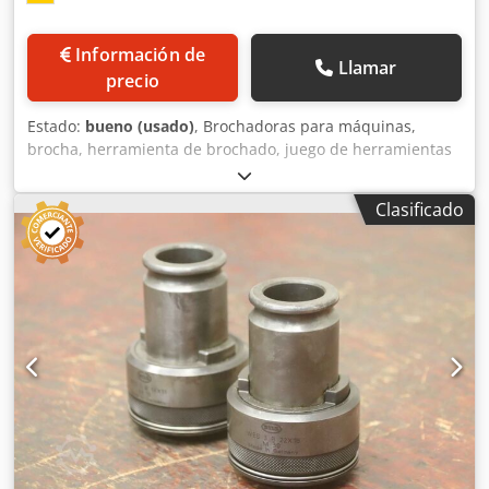
Información de
Llamar
precio
Estado:
bueno (usado)
, Brochadoras para máquinas,
brocha, herramienta de brochado, juego de herramientas
de corte para calibración -Brochadoras de tipo insertable:
2 unidades -Tipo: Ø 79,5 mm, alojamiento 29/33 mm
Clasificado
Dcjdpfx Aozhlaijiiek -Tipo: Ø 80 mm, alojamiento 37/40 mm
-Entrega/Precio: completo -Dimensiones de transporte:
160/80/A 90 mm -Peso total: 3,8 kg