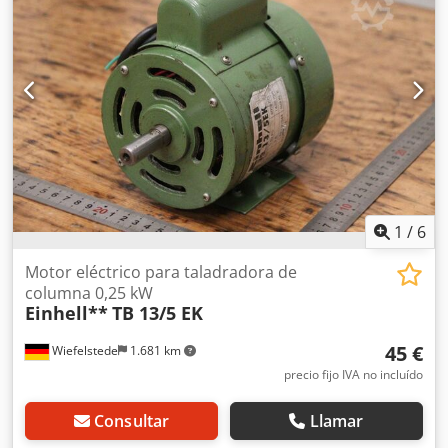
1
/
6
Motor eléctrico para taladradora de
columna 0,25 kW
Einhell**
TB 13/5 EK
45 €
Wiefelstede
1.681 km
precio fijo IVA no incluído
Consultar
Llamar