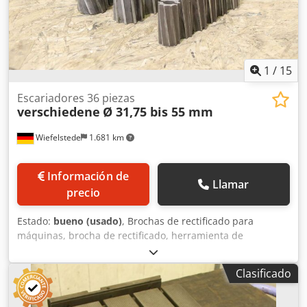
1
/
15
Escariadores 36 piezas
verschiedene
Ø 31,75 bis 55 mm
Wiefelstede
1.681 km
Información de
Llamar
precio
Estado:
bueno (usado)
, Brochas de rectificado para
máquinas, brocha de rectificado, herramienta de
rectificado, juego de cuchillas para calibrador -Brochas de
rectificado insertables: 36 brochas de rectificado para
Clasificado
máquinas -Portabrochas: Ø 16/22 mm -Diámetro: de 31,75
a 55 mm, véase la lista de piezas en la foto Djdpfx Aeiay