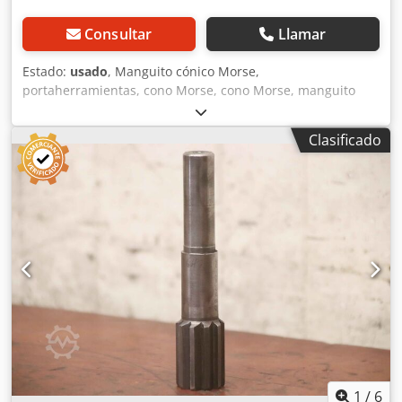
Consultar
Llamar
Estado:
usado
, Manguito cónico Morse,
portaherramientas, cono Morse, cono Morse, manguito
cónico, adaptador, manguito reductor -Manguito cónico
Morse: Manguito reductor cónico Dodpem U A E Rjfx Aiijck
Clasificado
-Adaptador de cono: MK6 -Herramienta de toma: MK5 -
Número: 3x receptáculos disponibles -Precio: por pieza -
Dimensión: Ø 63,5 x 218 mm -Peso: 2,5 kg/ud.
1
/
6