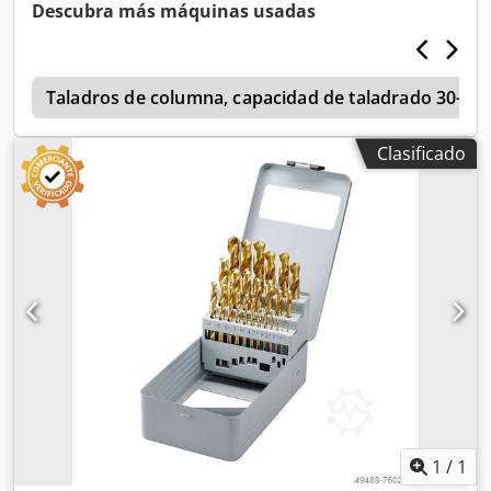
artículo: WW12214
Descubra más máquinas usadas
s
Taladros de columna, capacidad de taladrado 30-3
Clasificado
1
/
1