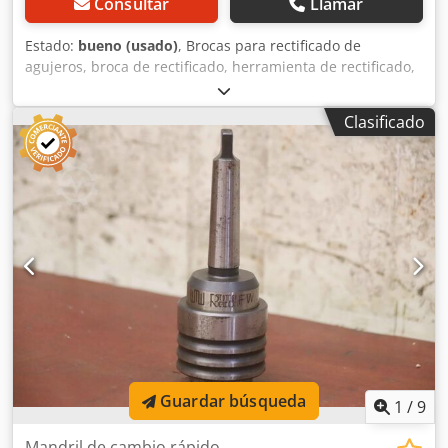
Consultar
Llamar
Estado:
bueno (usado)
, Brocas para rectificado de
agujeros, broca de rectificado, herramienta de rectificado,
juego de herramientas de corte para calibración -
Cantidad: 10 brocas para rectificado -Diámetro: 5 brocas
Clasificado
de Ø 35,5 mm H7 -Diámetro: 5 brocas de Ø 45 mm H7 -
Portaherramientas: MK Djdpfxjcbyzuj Aiijck -Precio/Venta:
solo como conjunto completo -Peso: 24 kg
Guardar búsqueda
1
/
9
Mandril de cambio rápido