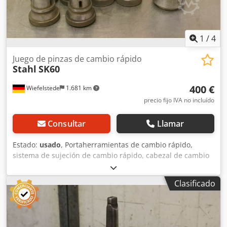
1
/
4
Juego de pinzas de cambio rápido
Stahl
SK60
400 €
Wiefelstede
1.681 km
precio fijo IVA no incluído
Consultar
Llamar
Estado:
usado
, Portaherramientas de cambio rápido,
sistema de sujeción de cambio rápido, cabezal de cambio
rápido, mandril de perforación de sujeción rápida, inserto
de cambio rápido -Eje de sujeción: SK60 -2 bujes: MK1 -2
Clasificado
bujes: MK2 -2 bujes: MK3 Dcsdpfjctlaujx Aiiek -2 bujes:
MK4 -2 bujes: MK5 -Peso: 48 kg