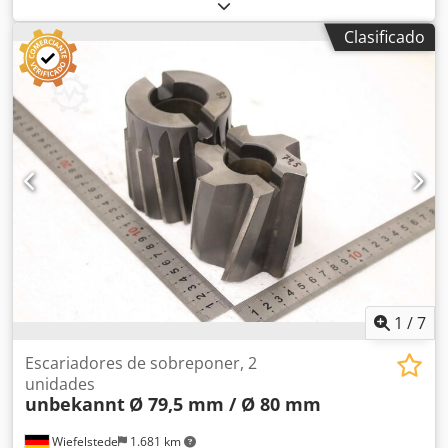
mandril de perforación de sujeción rápida, inserto de
cambio rápido. -Eje de acoplamiento: MK4 -Sistema de
Clasificado
sujeción de herramientas: MK4 Dcodped R Smyofx Aiiok -
Dimensiones: Ø 87/268 mm -Peso: 4,1 kg
1
/
7
Escariadores de sobreponer, 2
unidades
unbekannt
Ø 79,5 mm / Ø 80 mm
Wiefelstede
1.681 km