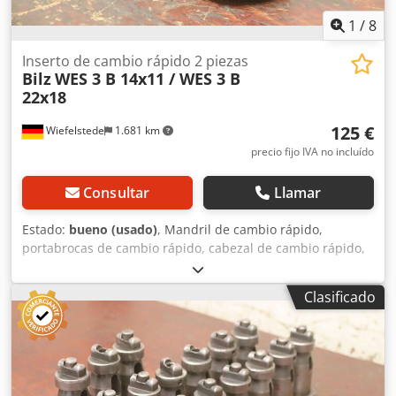
1
/
8
Inserto de cambio rápido 2 piezas
Bilz
WES 3 B 14x11 / WES 3 B
22x18
125 €
Wiefelstede
1.681 km
precio fijo IVA no incluído
Consultar
Llamar
Estado:
bueno (usado)
, Mandril de cambio rápido,
portabrocas de cambio rápido, cabezal de cambio rápido,
portabrocas sin llave, inserto de cambio rápido, insertos
intercambiables, portafresas, mandril de pinza, manguitos
Clasificado
reductores, portaaccesorios, inserto de cambio rápido de
rosca Dodpfx Aieway Egjisck -Fabricante: Bilz, inserto de
cambio rápido de rosca 2 piezas -Tipo: WES 3 B 14x11 /
WES 3 B 22x18 -Diseño/Tamaño: ver fotos -Precio/Entrega:
completo -Dimensiones totales de transporte: 150/72/H103