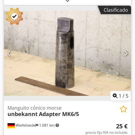
rápido -Portabrocas de cambio rápido: 18 unidades, sin
Clasificado
vástago de sujeción -2x casquillo: MK1 -7x casquillo: MK2
-6x casquillo: MK3 Dcodjwa Invopfx Aiiek -3x casquillo: MK4
-Portaherramientas: Ø 42 mm -Precio/entrega: completo -
Dimensiones de transporte totales: 300/200/Alto 170 mm -
Peso total: 21 kg
1
/
5
Manguito cónico morse
unbekannt
Adapter MK6/5
25 €
Wiefelstede
1.681 km
precio fijo IVA no incluído