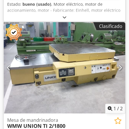
Estado:
bueno (usado)
, Motor eléctrico, motor de
accionamiento, motor - Fabricante: Einhell, motor eléctrico
de taladradora de columna TB 13/5 EK - Potencia: 0,25 kW /
1420 rpm Dedpfsw S Tg Tsx Aiieck - Eje: Ø 14 x 30 mm -
Clasificado
Cantidad: 6 motores disponibles - Precio: por unidad -
Dimensiones: 185/123/165 mm - Peso: 4,6 kg/unidad.
1
/
2
Mesa de mandrinadora
WMW UNION
TI 2/1800