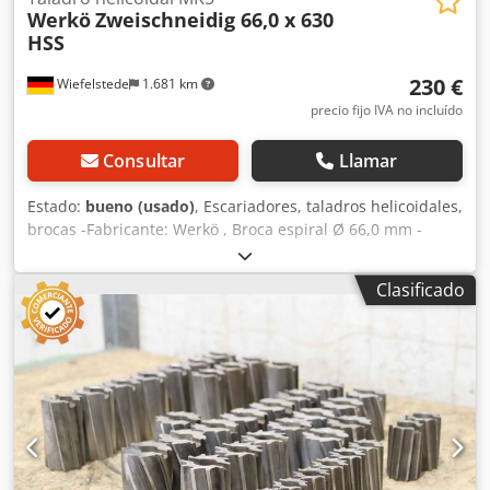
Werkö
Zweischneidig 66,0 x 630
HSS
230 €
Wiefelstede
1.681 km
precio fijo IVA no incluído
Consultar
Llamar
Estado:
bueno (usado)
, Escariadores, taladros helicoidales,
brocas -Fabricante: Werkö , Broca espiral Ø 66,0 mm -
Mango: MK5 -Tipo: Doble filo 66.0 x 630 HSS Dedpfeu
Tlhisx Aiijck -A petición: varios tamaños/cantidades
Clasificado
disponibles en stock adicional -Dimensiones de transporte:
Ø 66 x 780 mm -Peso: 10,6 kg