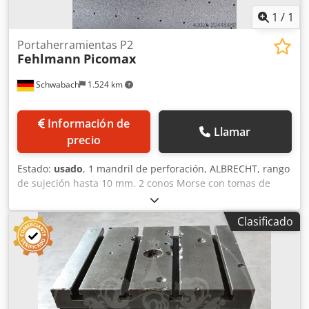
1
/
1
Portaherramientas P2
Fehlmann
Picomax
Schwabach
1.524 km
Información de
Llamar
precio
Estado:
usado
, 1 mandril de perforación, ALBRECHT, rango
de sujeción hasta 10 mm. 2 conos Morse con tomas de
accionamiento, MK 1. 2 mandriles de pinza con tuerca de
apriete, ER 11, longitud 70 mm. Dcedozqcncopfx Aiiek 1
Clasificado
mandril de pinza con tuerca de apriete, ER 11, longitud 40
mm. 1 mandril para fresadora, alojamiento de 20 mm.