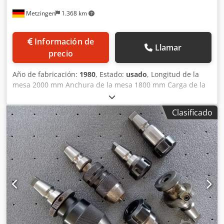
Metzingen
1.368 km
Información de
Llamar
precio
Año de fabricación:
1980
, Estado:
usado
, Longitud de la
mesa 2000 mm Anchura de la mesa 1800 mm Carga de la
mesa 12,5 toneladas Potencia total necesaria 10 kW Peso
de la máquina aprox. 7,5 toneladas Espacio necesario
Clasificado
aprox. m Tamaño de la mesa aprox. 2.000 x 1.800 mm
Carga máxima de la mesa aprox. 12.500 kg Recorrido
longitudinal de la mesa 1.250 mm Altura de la mesa sobre
el suelo 920 mm Avance longitudinal 0,63 - 2.000 mm/min
Avance rotativo en relación a 1000 mm Ø 1 - 3150 mm/min.
Avance rápido longitudinal 2.000 mm/min. Avance rápido
giratorio respecto a 1000 mm Ø 3.150 mm/min. Peso de la
máquina 7.500 kg Dimensiones exteriores LxAn x Al 3.700 x
2.100 x 920 mm Potencia motriz total 10 kW-380 V-50Hz
Accesorios / equipamiento especial "Cubiertas telescópicas
de acero para los carriles-guía " Avance de la mesa