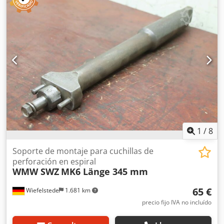
taladro, brocas helicoidales -Portaherramientas de
encastre: 3 unidades para sujeción de herramientas -
Alojamiento: MK5 -Longitud: 345 mm Dcedpfx
Aeucmqdsiisk -Medidas: ver fotos -Entrega/Precio: solo
como conjunto completo -Dimensiones de transporte:
345/240/Alto 40 mm -Peso: 9,9 kg
1
/
8
Soporte de montaje para cuchillas de
perforación en espiral
WMW SWZ
MK6 Länge 345 mm
65 €
Wiefelstede
1.681 km
precio fijo IVA no incluído