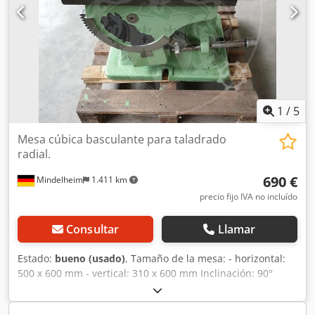
1
/
5
Mesa cúbica basculante para taladrado
radial.
690 €
Mindelheim
1.411 km
precio fijo IVA no incluído
Consultar
Llamar
Estado:
bueno (usado)
, Tamaño de la mesa: - horizontal:
500 x 600 mm - vertical: 310 x 600 mm Inclinación: 90°
Dimensiones (largo x ancho x alto), aprox.: 700 x 520 x 520
mm Dcjdod Tticjpfx Aiijk Peso, aprox.: 280 kg N.º de