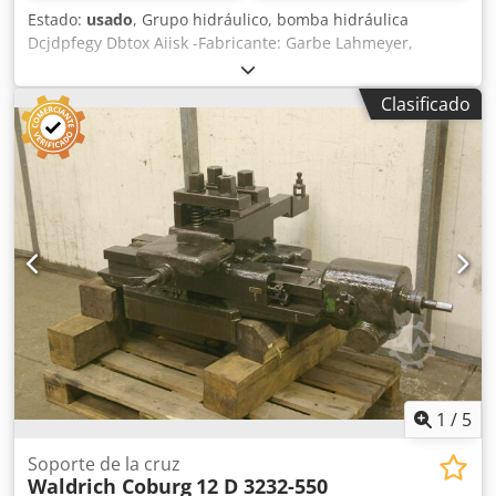
Estado:
usado
, Grupo hidráulico, bomba hidráulica
Dcjdpfegy Dbtox Aiisk -Fabricante: Garbe Lahmeyer,
bomba procedente de una taladradora radial Kolb NKR 55
-Modelo: AV15/15 P -Potencia: 0,6 kW / 1390 rpm -
Clasificado
Dimensiones: 420/280/180 mm -Peso: 24 kg
1
/
5
Soporte de la cruz
Waldrich Coburg
12 D 3232-550