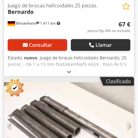
Juego de brocas helicoidales 25 piezas.
Bernardo
67 €
Mindelheim
1.411 km
precio fijo IVA no incluído
Consultar
Llamar
Estado:
nuevo
, Juego de brocas helicoidales Bernardo, 25
piezas. - De 1 a 13 mm Dodoikamfepfx Aiijck - Paso de 0,5
mm - Recubrimiento HSS TiN
Clasificado