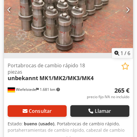
mm -Peso: 3 kg
1
/
6
Portabrocas de cambio rápido 18
piezas
unbekannt
MK1/MK2/MK3/MK4
265 €
Wiefelstede
1.681 km
precio fijo IVA no incluído
Consultar
Llamar
Estado:
bueno (usado)
, Portabrocas de cambio rápido,
portaherramientas de cambio rápido, cabezal de cambio
rápido, portabrocas de sujeción rápida, inserto de cambio