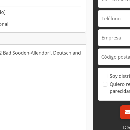
do)
Teléfono
onal
Empresa
2 Bad Sooden-Allendorf, Deutschland
Código posta
Soy distr
Quiero r
parecida
Dec