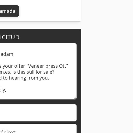
llamada
ICITUD
Pedir más fotos
rónico*