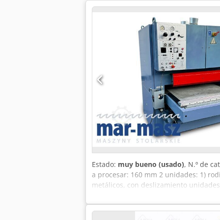
Estado:
muy bueno (usado)
, N.º de c
a procesar: 160 mm 2 unidades: 1) rodil
metálicos, con deslizamiento unidades
neumático y fotocélulas elevación eléc
neumática adicional presión de trabaj
(largo/ancho/alto): 2700x2100x2200 mm