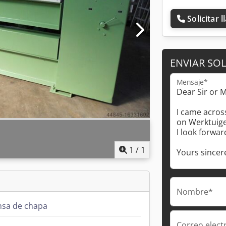
Solicitar 
ENVIAR SOL
Mensaje*
1
/
1
Nombre*
nsa de chapa
Correo elect