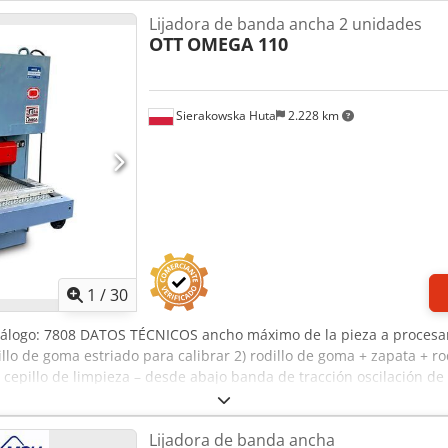
Lijadora de banda ancha 2 unidades
OTT
OMEGA 110
Sierakowska Huta
2.228 km
1
/
30
atálogo: 7808 DATOS TÉCNICOS ancho máximo de la pieza a procesa
lo de goma estriado para calibrar 2) rodillo de goma + zapata + rod
 cepillo de limpieza – desde abajo banda de tracción oscilación d
trica de la mesa 2 tipos de velocidad de avance: 1,1 kW motor: 15
o: 6-8 bar diámetro de la conexión de extracción: 2x160 mm, 1x12
Lijadora de banda ancha
 peso aproximado: 3000 kg – Fabricación alemana – 2 unidades – Z