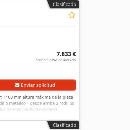
Clasificado
7.833 €
precio fijo IVA no incluído
Enviar solicitud
r: 1100 mm altura máxima de la pieza
illo metálico – desde arriba 2 rodillos
e las bandas mediante sistema
 kW con freno neumático zapata
0 mm dimensiones totales
Clasificado
apata neumática adicional – Sin