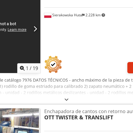
ga Indicadores de presión para la neumática Interruptor de para
o Conexiones de extracción de polvo integradas Construcción de 
eres de carpintería Talleres de ebanistería Fabricación de muebles
Sierakowska Huta
2.228 km
ricación en serie y de piezas individuales Estado La máquina se 
on su antigüedad. Proviene de un taller de carpintería y convence 
to son posibles en cualquier momento, previa cita. ¡El transporte 
. En el caso de las máquinas de segunda mano fabricadas en 2009 o
os datos técnicos y los equipos pueden variar. Salvo error u omisió
 sin garantía.
1
/
19
e catálogo 7976 DATOS TÉCNICOS - ancho máximo de la pieza de t
) rodillo de goma estriado para calibrado 2) zapato neumático + 2 r
n - unidad - 2 rodillos metálicos deslizantes - unidad - 2 rodillos me
 goma deslizantes - cinta transportadora - oscilación neumática de l
e avance - presión de trabajo 8-10 bar - diámetro de la conexión de
Enchapadora de cantos con retorno au
cho/Alto 2230x2020x2050 mm - peso aprox. 3000 kg VENTAJAS – fabr
OTT
TWISTER & TRANSLIFT
io neto: 16.900 PLN Precio neto: 4.000 EUR según el tipo de cambio
es importantes)