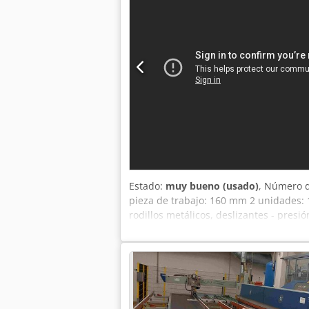
Amperímetro para el control de la car
mantenimiento para facilitar el acces
con bajas vibraciones Ideal para: Tall
Fabricación de puertas y ventanas Fab
mano, con signos de uso relacionados c
inspección y la prueba de funcionamien
máquina se revisará antes de la venta
caso de venta a clientes comerciales. L
cambios. Toda la información se ofrece
Estado:
muy bueno (usado)
, Número d
pieza de trabajo: 160 mm 2 unidades: 1
rodillos metálicos, deslizantes - presió
limpieza – desde abajo: - 2 rodillos de
eléctrica de la mesa - 2 velocidades d
30 kW - dimensiones totales Largo/An
lijadora usada, estado muy bueno Prec
precios pueden variar con fluctuacion