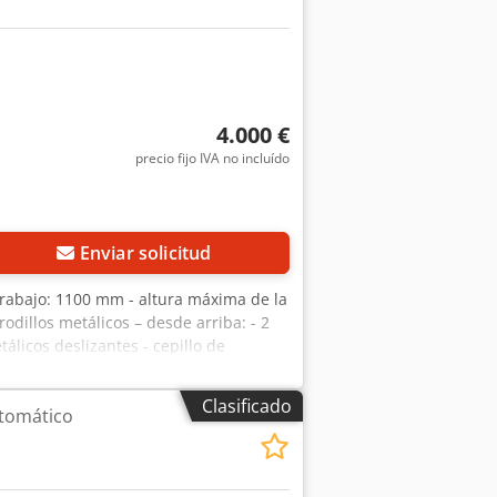
da de emergencia Grandes puertas de
máquina maciza para un funcionamiento
 Acondicionamiento de interiores
encuentra en un estado de segunda
por su robusta calidad industrial. La
es posible con un cargo adicional! La
4.000 €
 antes, la garantía queda excluida en
precio fijo IVA no incluído
n, venta sujeta a disponibilidad y
Enviar solicitud
rabajo: 1100 mm - altura máxima de la
odillos metálicos – desde arriba: - 2
tálicos deslizantes - cepillo de
a cinta con fotocélulas - elevación
 aspiración 2x200 mm - potencia total
Clasificado
tomático
icación alemana – 2 unidades –
 de 4,2 EUR Csdpfxjzhvyms Alcerf (Los