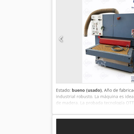
pintar Crodpfx Alsztambscef – Lijador
cambio de 4,2 EUR (Los precios pueden
Estado:
bueno (usado)
, Año de fabric
industrial robusto. La máquina es idea
de madera. La probada tecnología OTT c
Alcef Modelo: Alpha 110 Lijadora de b
1970 (profundidad) x 2100 (alto) 1100
2150 x 1120 mm Avance de 4 + 8 m/min 
banda ancha Tensión de la banda neumá