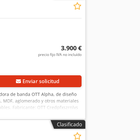
7833 EUR, dependiendo del tipo de
3.900 €
precio fijo IVA no incluído
Enviar solicitud
jadora de banda OTT Alpha, de diseño
s, MDF, aglomerado y otros materiales
ables. Fabricante: OTT Credpfxszrnlvs
 Dimensiones en mm: 1860 (ancho) x
00 mm, mínimo: 3 mm Cinta de lijado:
Clasificado
soporte de goma Grupo de lijado con
n un manejo de la máquina claro