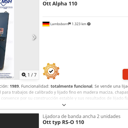
Ott
Alpha 110
a usada, en muy buen estado Precio neto: 32900 PLN Precio neto: 
 variar debido a mayores fluctuaciones)
Lambsborn
1.323 km
1
/
7
ación:
1989
, Funcionalidad:
totalmente funcional
, Se vende una li
l para trabajos de calibrado y lijado fino en madera maciza, chapa
onvence por su construcción estable y sus resultados de lijado fi
anda Máquina de calibrado y lijado fino Diseño industrial robusto
 mm de ancho de trabajo Grosor máximo de la pieza de trabajo: 16
Lijadora de banda ancha 2 unidades
Motor de 11 kW 10 litros/min Peso: 2500 kg Cinta de avance con 
Ott
typ RS-O 110
tica Control neumático del zapato de lijado Panel de control co