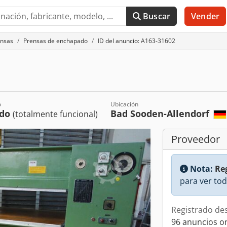
Buscar
Vender
ensas
Prensas de enchapado
ID del anuncio: A163-31602
o
Ubicación
ado
Bad Sooden-Allendorf
(totalmente funcional)
Proveedor
Nota:
Reg
para ver tod
Registrado de
96 anuncios o