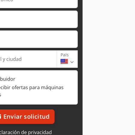
País
l y ciudad
ibuidor
ecibir ofertas para máquinas
s
Enviar solicitud
laración de privacidad