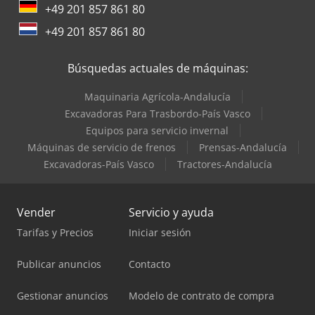
de giro de 400° con detección del ángulo de giro -
+49 201 857 861 80
de fuerza (PTO)
dispositivo de desconexión electrónica
+49 201 857 861 80
Búsquedas actuales de máquinas:
Maquinaria Agrícola-Andalucía
Excavadoras Para Trasbordo-País Vasco
Equipos para servicio invernal
Máquinas de servicio de frenos
Prensas-Andalucía
Excavadoras-País Vasco
Tractores-Andalucía
Vender
Servicio y ayuda
Tarifas y Precios
Iniciar sesión
Publicar anuncios
Contacto
Gestionar anuncios
Modelo de contrato de compra