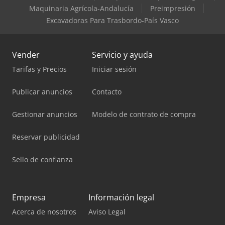
Toda la información se proporciona sin garantía, ya que el
Maquinaria Agrícola-Andalucía
Preimpresión
vehículo está en tránsito. La información sobre los
Excavadoras Para Trasbordo-País Vasco
accesorios se proporciona sin garantía, y nos reservamos
el derecho a realizar modificaciones, a vender el vehículo
antes y a corregir errores.
Vender
Servicio y ayuda
Tarifas y Precios
Iniciar sesión
Publicar anuncios
Contacto
Gestionar anuncios
Modelo de contrato de compra
Reservar publicidad
Sello de confianza
Empresa
Información legal
Acerca de nosotros
Aviso Legal