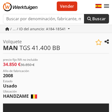
Vender
Buscar
/ ... / ID del anuncio: A184-18541
Volquete
MAN
TGS 41.400 BB
precio fijo IVA no incluído
34.850 €
36.850 €
Año de fabricación
2008
Estado
Usado
Ubicación
HANDZAME