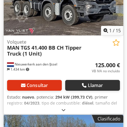
1
/
15
Volquete
MAN
TGS 41.400 BB CH Tipper
Truck (1 Unit)
125.000 €
Nieuwerkerk aan den IJssel
1.434 km
VB IVA no incluído
Consultar
Llamar
Estado:
nuevo
, potencia:
294 kW (399,73 CV)
, primer
registro:
04/2023
, tipo de combustible:
diésel
, tamaño del
neumático:
315/80R22.5
, configuración de ejes:
8x4
,
distancia entre ejes:
2.510 mm
, combustible:
diésel
,
Clasificado
capacidad del depósito de combustible:
300 l
, color:
blanco
, cabina del conductor:
cabina del conductor
, tipo