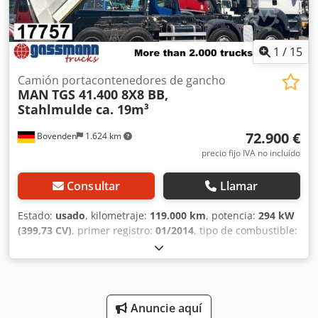
PMA: 32.000 kg Funcionalidad Volquete: Trasero = Otras
opciones y equipamiento = - PTO (toma de fuerza)
1
/
15
Camión portacontenedores de gancho
MAN
TGS 41.400 8X8 BB,
Stahlmulde ca. 19m³
72.900 €
Bovenden
1.624 km
precio fijo IVA no incluído
Consultar
Llamar
Estado:
usado
, kilometraje:
119.000 km
, potencia:
294 kW
(399,73 CV)
, primer registro:
01/2014
, tipo de combustible:
diésel
, peso en vacío:
16.000 kg
, peso máximo de la carga:
16.000 kg
, peso total:
32.000 kg
, configuración de ejes:
8x8
, distancia entre ejes:
4.775 mm
, frenos:
freno motor
,
color:
blanco
, cabina del conductor:
cabina del conductor
,
tipo de engranaje:
mecánico
, clase de emisión:
Euro 5
,
Anuncie aquí