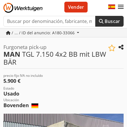
Vender
Buscar
/ ... / ID del anuncio: A180-33066
Furgoneta pick-up
MAN
TGL 7.150 4x2 BB mit LBW
BÄR
precio fijo IVA no incluído
5.900 €
Estado
Usado
Ubicación
Bovenden