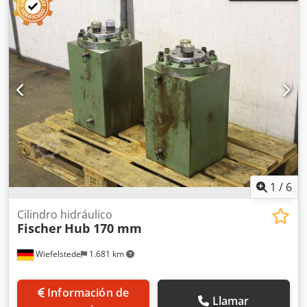
495 mm -Longitud total retraído, de centro a centro de los
orificios: 1195 mm -Anclaje del vástago del pistón: Ø 100
mm -Anclaje del cilindro: Ø 100 mm -De uso universal: -
Cantidad: 15 cilindros disponibles -Precio: por unidad -
Dimensiones: 1360/530/H300 mm Dedpsdq U S Isfx An
Nock -Peso: 364 kg/unidad
1
/
6
Cilindro hidráulico
Fischer
Hub 170 mm
Wiefelstede
1.681 km
Información de
Llamar