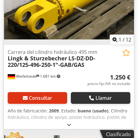
1
/
12
Carrera del cilindro hidráulico 495 mm
Lingk & Sturzebecher
LS-DZ-DD-
220/125-496-250-1"-GAB/GAS
1.250 €
Wiefelstede
1.681 km
precio fijo IVA no incluído
Consultar
Llamar
Año de fabricación:
2009
, Estado:
bueno (usado)
, Cilindro
hidráulico, cilindro de apoyo, pistón hidráulico, pistón de
presión -Fuerza de presión: a 250 bares, de 96 toneladas -
Diámetro del pistón: 220 mm -Vástago del pistón: Ø 125
Clasificado
mm -Diámetro exterior del cilindro: Ø 260 mm -Carrera: