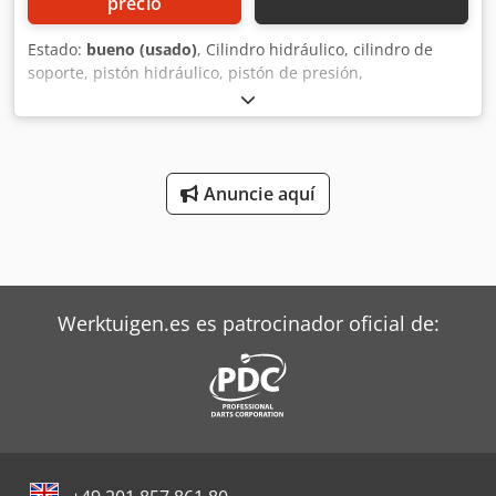
precio
Estado:
bueno (usado)
, Cilindro hidráulico, cilindro de
soporte, pistón hidráulico, pistón de presión,
amortiguador hidráulico, cilindro de aumento de presión -
Cilindro hidráulico: procedente de la cizalla de chapa
Fischer DHS 12/3000 -Vástago del pistón: Ø 140 mm -
Carrera: 170 mm -Cantidad: 2 cilindros disponibles, 1 a la
izquierda / 1 a la derecha -Precio: por unidad -
Anuncie aquí
Dimensiones: 270/270/A565 mm -Peso: 326 kg/unidad
Dcedpfogxcubjx An Nok
Werktuigen.es es patrocinador oficial de: