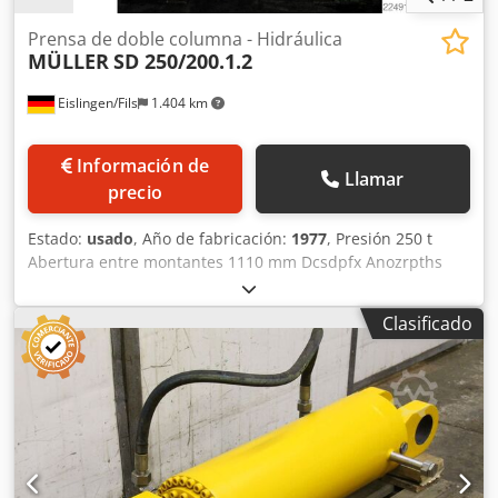
Prensa de doble columna - Hidráulica
MÜLLER
SD 250/200.1.2
Eislingen/Fils
1.404 km
Información de
Llamar
precio
Estado:
usado
, Año de fabricación:
1977
, Presión 250 t
Abertura entre montantes 1110 mm Dcsdpfx Anozrpths
Nek Carrera 250 mm Distancia mesa/émbolo, máxima
carrera arriba, ajuste arriba 500 mm Superficie de la mesa
Clasificado
1100 x 900 mm Altura de la mesa sobre el suelo 950 mm
Paso lateral del bastidor 690 mm Superficie del émbolo
1100 x 900 mm Capacidad de aceite 730 l Potencia motriz
56,0 kW Dimensiones (AnxFxAl) 2,3 x 1,55 x 3,96 m Con
accionamiento oleohidráulico, control dependiente de
presión/tiempo y recorrido, amortiguación de golpe de
corte, tope de profundidad No se requiere foso de
cimentación