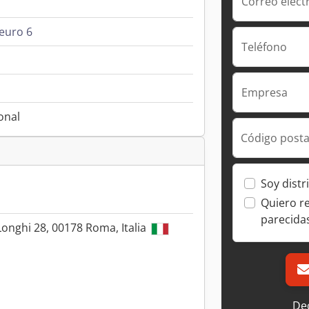
Correo elect
euro 6
Teléfono
Empresa
onal
Código posta
Soy distr
Quiero r
parecida
 Longhi 28, 00178 Roma, Italia
Dec