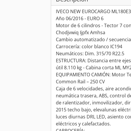
IVECO NEW EUROCARGO ML180E32
Año 06/2016 - EURO 6
Motor de 6 cilindros - Tector 7 co
Chodjvwiq Ijpfx Amhsa
Cambio automatizado / secuencial
Carrocería: color blanco IC194
Neumáticos: Dim. 315/70 R22.5
ESTRUCTURA: Distancia entre ejes
útil 8.110 kg - Cabina corta ML M
EQUIPAMIENTO CAMIÓN: Motor Tecto
Common Rail – 250 CV
Caja de 6 velocidades, aire acond
neumática trasera, ABS, control d
de ralentizador, inmovilizador, di
2015 techo bajo, elevalunas eléctr
luces diurnas DRL LED, asiento c
eléctricos y calefactados.
CARROCERÍA: