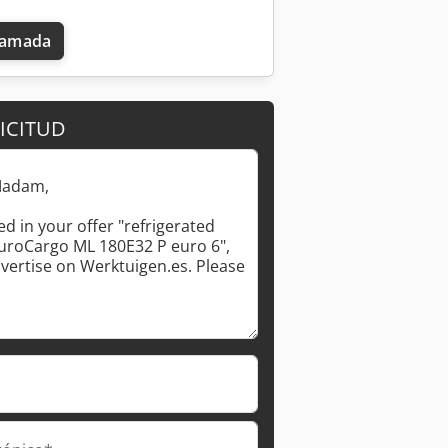
llamada
ICITUD