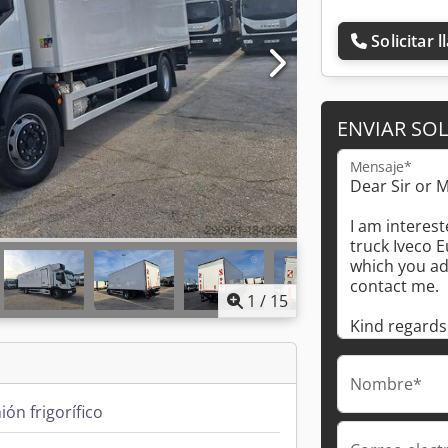
Solicitar 
ENVIAR SOL
Mensaje*
1
/
15
Nombre*
ón frigorífico