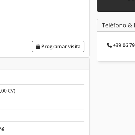
Teléfono & 
+39 06 79
Programar visita
,00 CV)
kg