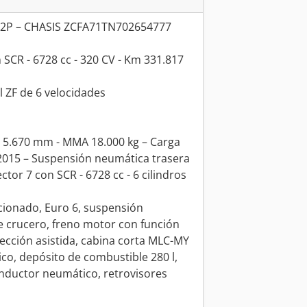
P – CHASIS ZCFA71TN702654777
n SCR - 6728 cc - 320 CV - Km 331.817
 ZF de 6 velocidades
 5.670 mm - MMA 18.000 kg – Carga
Y2015 – Suspensión neumática trasera
r 7 con SCR - 6728 cc - 6 cilindros
icionado, Euro 6, suspensión
e crucero, freno motor con función
rección asistida, cabina corta MLC-MY
ico, depósito de combustible 280 l,
onductor neumático, retrovisores