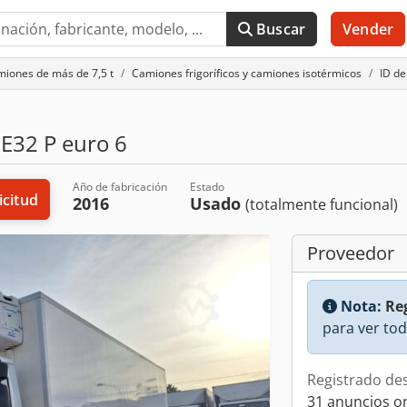
Buscar
Vender
iones de más de 7,5 t
Camiones frigoríficos y camiones isotérmicos
ID de
E32 P euro 6
Año de fabricación
Estado
icitud
2016
Usado
(totalmente funcional)
Proveedor
Nota:
Reg
para ver tod
Registrado de
31 anuncios o