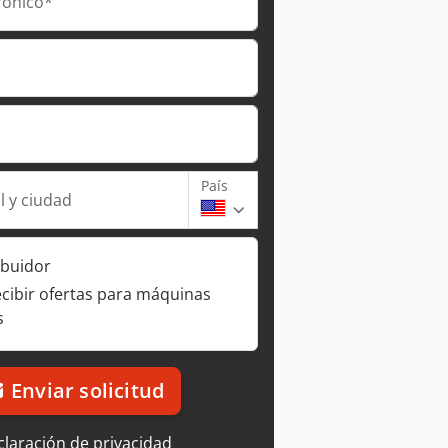
rónico*
País
l y ciudad
ibuidor
ecibir ofertas para máquinas
s
Enviar solicitud
laración de privacidad