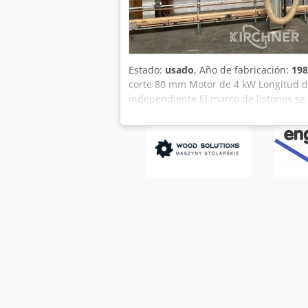
Estado:
usado
, Año de fabricación:
198
corte 80 mm Motor de 4 kW Longitud d
independiente El marco de listones s
2700 mm Codjvwfnpepfx Akajrf Peso ap
carga libre, sin embalaje Entrega en el