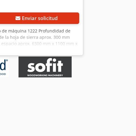
Enviar solicitud
ro de máquina 1222 Profundidad de
e la hoja de sierra aprox. 300 mm
e espacio aprox. 6300 mm x 1100 mm x
e almacenamiento 97447 Gerolzhofen,