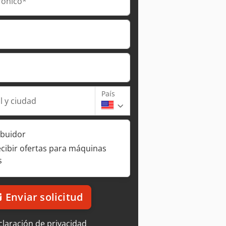
rónico*
País
l y ciudad
ibuidor
ecibir ofertas para máquinas
s
Enviar solicitud
laración de privacidad