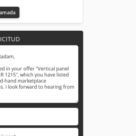
llamada
ICITUD