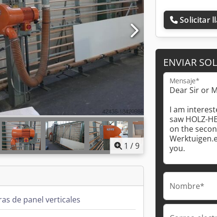
Solicitar 
ENVIAR SOL
Mensaje*
1
/
9
Nombre*
ras de panel verticales