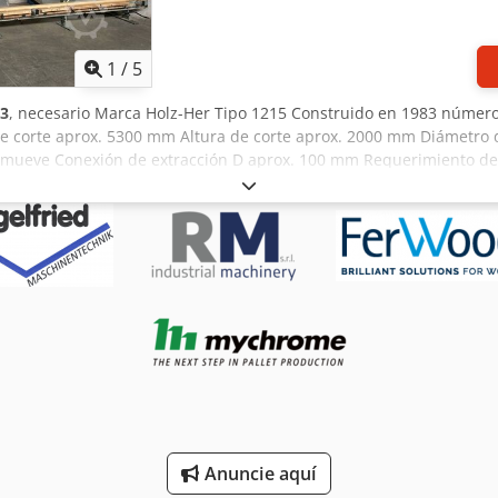
1
/
5
3
, necesario Marca Holz-Her Tipo 1215 Construido en 1983 núme
e corte aprox. 5300 mm Altura de corte aprox. 2000 mm Diámetro d
e mueve Conexión de extracción D aprox. 100 mm Requerimiento d
roximado 1000 kg Carga total conectada aprox. 3 kW Ubicación d
 estado actual tal y como se inspeccionó Sin garantía ni garantía
Anuncie aquí