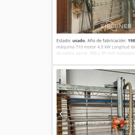
Estado:
usado
, Año de fabricación:
198
máquina 710 motor 4,0 kW Longitud de
de sierra aprox. 300 x 30 mm indepen
Peso aproximado 1000 kg Ubicación de 
inspeccionó Sin garantía ni garantía