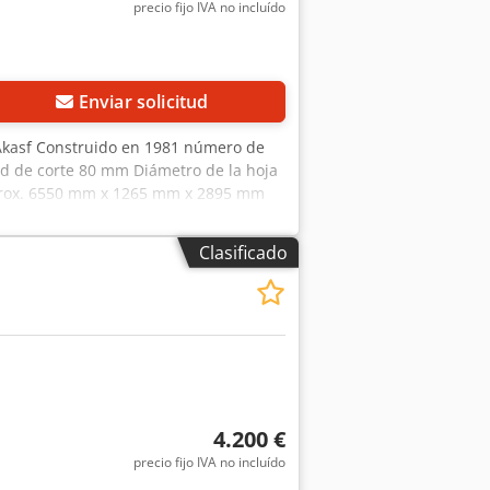
precio fijo IVA no incluído
Pedir más fotos
Enviar solicitud
Akasf Construido en 1981 número de
d de corte 80 mm Diámetro de la hoja
aprox. 6550 mm x 1265 mm x 2895 mm
ga en el estado actual tal y como se
Clasificado
4.200 €
precio fijo IVA no incluído