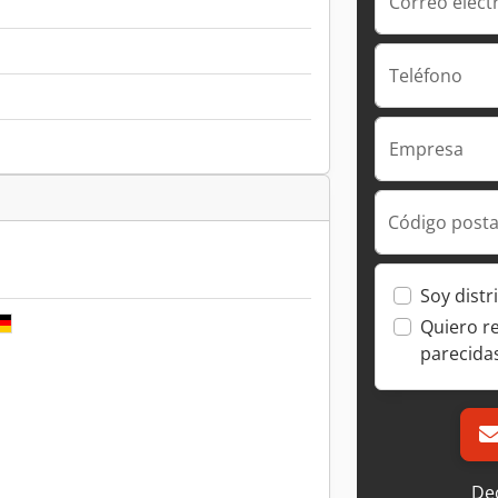
Correo elect
Teléfono
Empresa
Código posta
Soy distr
Quiero r
parecida
Dec