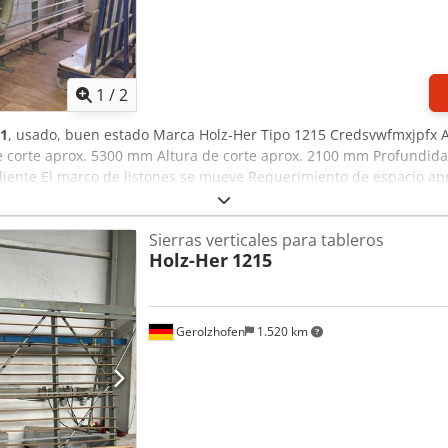
1
/
2
1
, usado, buen estado Marca Holz-Her Tipo 1215 Credsvwfmxjpfx 
 corte aprox. 5300 mm Altura de corte aprox. 2100 mm Profundida
diente El marco de listones se mueve Requerimiento de espacio 
almacenamiento 97447 Gerolzhofen, carga libre, sin embalaje Entre
Sierras verticales para tableros
Holz-Her
1215
Gerolzhofen
1.520 km