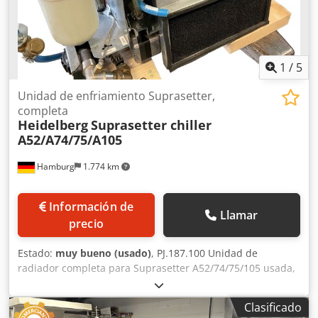
rodillos de tinta, controlado desde la consola - Dispositivo
de lavado de la manta
1
/
5
Unidad de enfriamiento Suprasetter,
completa
Heidelberg
Suprasetter chiller
A52/A74/75/A105
Hamburg
1.774 km
Información de
Llamar
precio
Estado:
muy bueno (usado)
, PJ.187.100 Unidad de
radiador completa para Suprasetter A52/74/75/105 usada,
revisada Todas las ofertas son sin compromiso.
Dwjdsgzbwmspfx Ab Uea
Clasificado