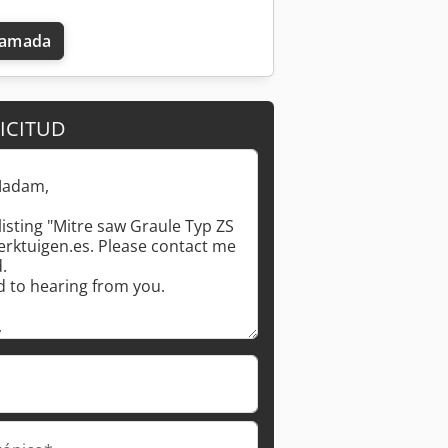
llamada
ICITUD
Pedir más fotos