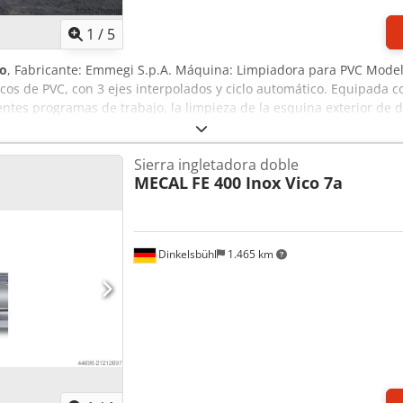
1
/
5
o
, Fabricante: Emmegi S.p.A. Máquina: Limpiadora para PVC Model
s de PVC, con 3 ejes interpolados y ciclo automático. Equipada 
tes programas de trabajo, la limpieza de la esquina exterior de di
cidad: 2850 1/min Potencia: 3,5 kW Corriente: 6 A Cjdpfx Ahoywu A 
Sierra ingletadora doble
MECAL
FE 400 Inox Vico 7a
Dinkelsbühl
1.465 km
Pedir más fotos