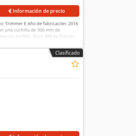
Información de precio
o: Trimmer E Año de fabricación: 2016
con una cuchilla de 300 mm de
versos perfiles. Peso: 600 kg Presión
Ijberf Alimentación: 400/3 V Frecuencia:
Clasificado