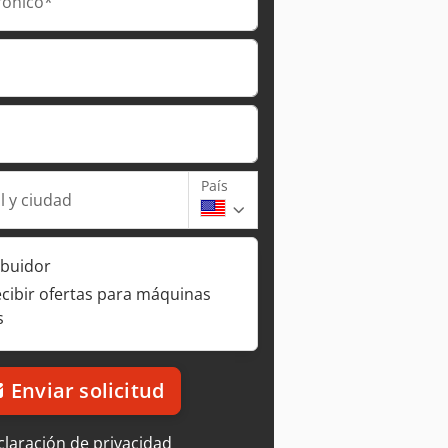
rónico*
País
l y ciudad
ibuidor
ecibir ofertas para máquinas
s
Enviar solicitud
laración de privacidad