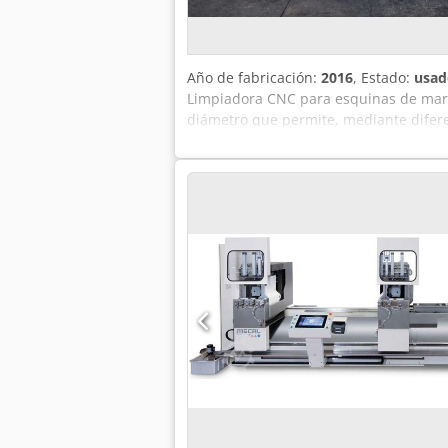
Año de fabricación:
2016
, Estado:
usad
Limpiadora CNC para esquinas de marco
diámetro que permite, mediante diferen
de aire: 6 – 7 bar Motor: E48 63/2 Velo
50 Hz