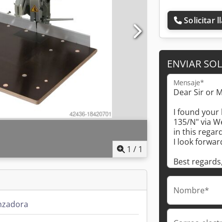
Solicitar 
ENVIAR SOL
Mensaje*
1
/
1
Nombre*
nzadora