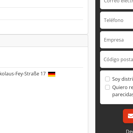
Correo elect
Teléfono
Empresa
Código posta
kolaus-Fey-Straße 17
Soy distr
Quiero r
parecida
Dec