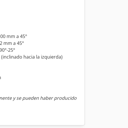
 300 mm a 45°
 92 mm a 45°
-90°-25°
 (inclinado hacia la izquierda)
m
amente y se pueden haber producido