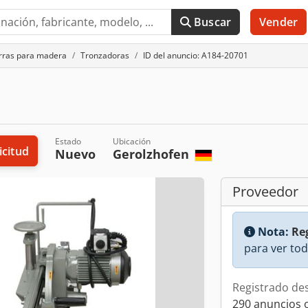
Buscar
Vender
rras para madera
Tronzadoras
ID del anuncio: A184-20701
Estado
Ubicación
icitud
Nuevo
Gerolzhofen
Proveedor
Nota:
Reg
para ver tod
Registrado de
290 anuncios 