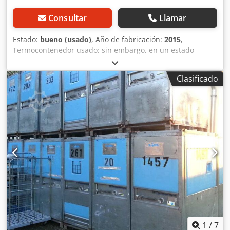
Consultar
Llamar
Estado:
bueno (usado)
, Año de fabricación:
2015
,
Termocontenedor usado; sin embargo, en un estado
excepcionalmente bueno, Dcedpfx Asd Syg Ssm Rsk listo
para su uso inmediato. Designación del modelo: C-780ü
Clasificado
(Disponemos de varios termocontenedores en stock, con
capacidades desde 580 litros hasta 1170 litros; consulte las
fotos adicionales). Datos técnicos: Interior: 610 x 810 x 1570
mm Exterior: 735 x 955 x 1900 mm Peso: aprox. 98 kg
Capacidad en litros: aprox. 780 Con guías para insertar la
rejilla. Características: Cerradura en el centro de la puerta
2 asas laterales 1 asa abatible en el hueco de la puerta
Chasis con ruedas de 108 mm, PA, resistente para cámaras
frigoríficas Dispositivo de bloqueo de la puerta Bandeja
interior con guías para insertar Refuerzos de esquina con
doblez Placas de PE (2 mm de grosor), azul claro Placas
deflectoras perfiladas (en 3 lados) 2 ruedas fijas, 2 ruedas
móviles Se puede cerrar con un candado Capacidad de
carga de hasta 400 kg aproximadamente REVISADO El
1
/
7