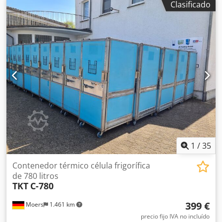
Clasificado
1
/
35
Contenedor térmico célula frigorífica
de 780 litros
TKT
C-780
399 €
Moers
1.461 km
precio fijo IVA no incluído