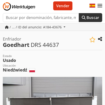
Vender
Buscar
/ ... / ID del anuncio: A184-43676
Enfriador
Goedhart
DRS 44637
Estado
Usado
Ubicación
Niedźwiedź