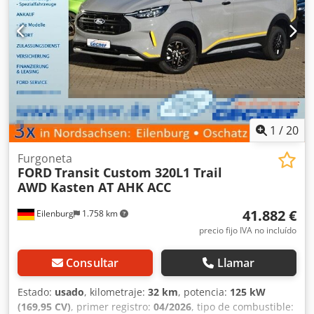
1
/
20
Furgoneta
FORD
Transit Custom 320L1 Trail
AWD Kasten AT AHK ACC
41.882 €
Eilenburg
1.758 km
precio fijo IVA no incluído
Consultar
Llamar
Estado:
usado
, kilometraje:
32 km
, potencia:
125 kW
(169,95 CV)
, primer registro:
04/2026
, tipo de combustible: