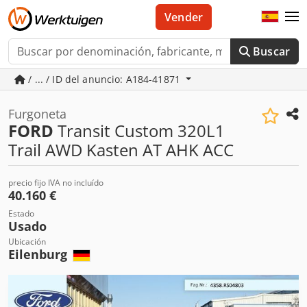
Vender
Buscar
/ ... / ID del anuncio: A184-41871
Furgoneta
FORD
Transit Custom 320L1
Trail AWD Kasten AT AHK ACC
precio fijo IVA no incluído
40.160 €
Estado
Usado
Ubicación
Eilenburg