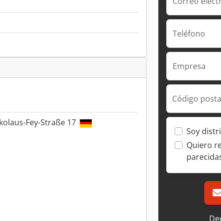
Correo elect
Teléfono
Empresa
Código posta
kolaus-Fey-Straße 17
Soy distr
Quiero r
parecida
Dec