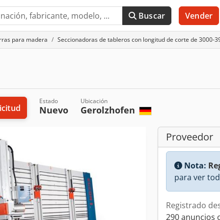
Buscar
Vender
rras para madera
Seccionadoras de tableros con longitud de corte de 3000
Estado
Ubicación
icitud
Nuevo
Gerolzhofen
Proveedor
Nota:
Reg
para ver tod
Registrado de
290 anuncios 