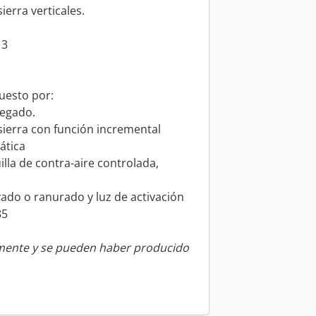
ierra verticales.
13
uesto por:
plegado.
e sierra con función incremental
ática
lla de contra-aire controlada,
ado o ranurado y luz de activación
85
amente y se pueden haber producido