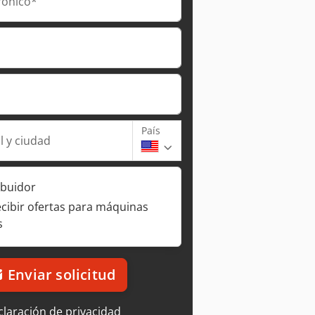
rónico*
País
l y ciudad
ibuidor
ecibir ofertas para máquinas
s
Enviar solicitud
laración de privacidad