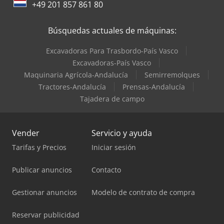
Suspensión parabólica Eje trasero: Ruedas dobles;
+49 201 857 861 80
Bloqueo de diferencial; Máx. carga de eje: 11.500 kg;
Reducción: simple reducción; Suspensión: Suspensión
Búsquedas actuales de máquinas:
neumática Pesos Peso en vacío: 8.422 kg Carga útil: 12.078
kg Peso bruto total: 20.500 kg Identificación Matrícula: 78-
Excavadoras Para Trasbordo-País Vasco
BDH-3 Más información Comuníquese con Maurits Van
Excavadoras-País Vasco
Giessen para obtener más información.
Maquinaria Agrícola-Andalucía
Semirremolques
Tractores-Andalucía
Prensas-Andalucía
Tajadera de campo
Vender
Servicio y ayuda
Tarifas y Precios
Iniciar sesión
Publicar anuncios
Contacto
Gestionar anuncios
Modelo de contrato de compra
Reservar publicidad