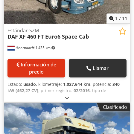
1
/
11
Estándar-SZM
DAF
XF 460 FT Euro6 Space Cab
Hoornaar
1.435 km
Información de
Llamar
precio
Estado:
usado
, kilometraje:
1.027.644 km
, potencia:
340
kW (462,27 CV)
, primer registro:
02/2016
, tipo de
combustible:
diésel
, tamaño del neumático:
385/65 R 22,5
,
configuración de ejes:
4x2
, distancia entre ejes:
3.800 mm
,
Clasificado
combustible:
diésel
, cabina del conductor:
cabina
dormitorio
, tipo de engranaje:
automático
, número de
marchas:
12
, clase de emisión:
Euro 6
, amortiguación:
otro
, longitud total:
5.920 mm
, ancho total:
2.550 mm
,