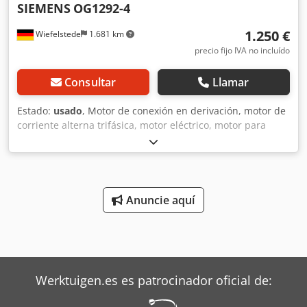
SIEMENS
OG1292-4
1.250 €
Wiefelstede
1.681 km
precio fijo IVA no incluído
Consultar
Llamar
Estado:
usado
, Motor de conexión en derivación, motor de
corriente alterna trifásica, motor eléctrico, motor para
máquinas de encuadernación, máquina de
encuadernación, con control de velocidad, con regulación
de velocidad, rotor de anillos rozantes, motor de rotor de
anillos rozantes -Potencia: 0,55 - 33 kW -Velocidad: 30 -
2000 rpm -Eje: Ø 45 mm Csdpfocvvy Eex Aiysrf -Tipo de
Anuncie aquí
construcción: B3 -Grado de protección: IP 22 -Ventilador
externo: 0,37 kW 2750 rpm 0,1 m³/seg -Dimensiones:
1140/600/H520 mm -Peso: 346 kg
Werktuigen.es es patrocinador oficial de: