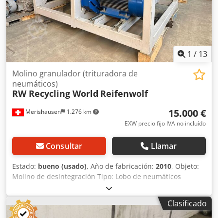
1
/
13
Molino granulador (trituradora de
neumáticos)
RW Recycling World
Reifenwolf
15.000 €
Merishausen
1.276 km
EXW precio fijo IVA no incluído
Consultar
Llamar
Estado:
bueno (usado)
, Año de fabricación:
2010
, Objeto:
Molino de desintegración Tipo: Lobo de neumáticos
Material de entrada: Neumáticos de automóviles, suelos
deportivos Tamaño de grano de salida: Pretriturado a
Clasificado
tamaño máximo de mano / < 100 mm Crjdpfxjx U Dvlo Aiyof
ver PDF