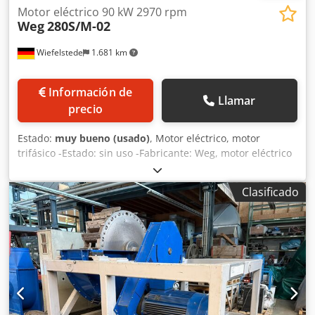
Motor eléctrico 90 kW 2970 rpm
Weg
280S/M-02
Wiefelstede
1.681 km
Información de
Llamar
precio
Estado:
muy bueno (usado)
, Motor eléctrico, motor
trifásico -Estado: sin uso -Fabricante: Weg, motor eléctrico
tipo W22 280S/M-02 -Potencia: 90 kW -Velocidad: 2970 rpm
-Eje: Ø 65 x 140 mm -Configuración constructiva: B3 -Clase
Clasificado
de protección: IP 55 -Cantidad: 1 unidad de motor eléctrico
disponible Csdpfx Aijuicdyeysrf -Precio: por unidad -
Dimensiones: 1070/560/Alt. 745 mm -Peso: 692 kg