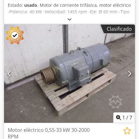
Estado:
usado
, Motor de corriente trifásica, motor eléctrico
-Potencia: 40 kW -Velocidad: 1455 rpm -Eje: Ø 60 mm -Tipo
de construcción: B3 -Grado de protección: IP 23 -
Dimensiones: 860/640/A 580 mm -Peso: 390 kg Cjdpfx
Clasificado
Aiecu Ervoyerf
1
/
7
Motor eléctrico 0,55-33 kW 30-2000
RPM