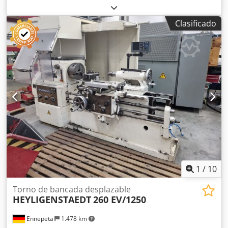
WEILER, modelo PRAKTIKANT 160 B Distancia entre puntos:
650 mm Diámetro máximo sobre el carro: Ø 320 mm
Clasificado
Diámetro máximo sobre el contrapunto: Ø 192 mm Altura
del centro: 160 mm Diámetro del husillo: Ø 40 mm
Velocidad de rotación: de 48 a 2500 RPM Torreta tipo
Multifix A Portabrocas de 3 mordazas, Ø 135 mm Año de
fabricación: 1999 Motor del husillo con 2 velocidades - 3
kW Roscas: métricas + Whitworth Contrapunto CM3 Escala
de 2 ejes MITUTOYO Csdpfxozqn Twe Aatoha Se suministra
con (ver fotos): 1 sistema de sujeción 1 portabrocas de 4
mordazas, Ø 135 mm 7 soportes de herramienta MULTIFIX
+ diversas herramientas Juego de elementos de sujeción
Voltaje: 380 V Longitud: 1800 mm Ancho: 1100 mm Altura
total (con lámpara): 2100 mm Peso: aproximadamente 900
kg
1
/
10
Torno de bancada desplazable
HEYLIGENSTAEDT
260 EV/1250
Ennepetal
1.478 km