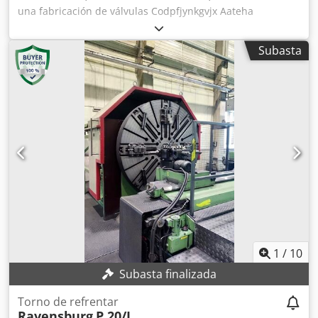
una fabricación de válvulas Codpfjynkgvjx Aateha
Subasta
1
/
10
Subasta finalizada
Torno de refrentar
Ravensburg
P 20/I