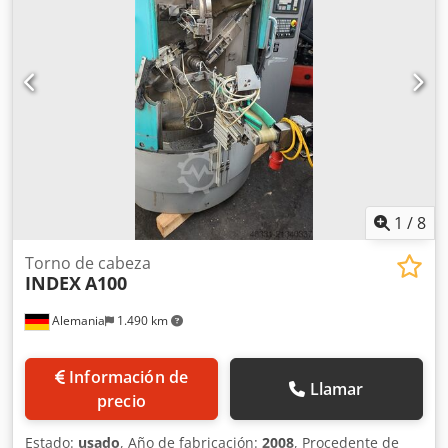
principal: 11 kW Diámetro de oscilación: 1450 mm Potencia
total requerida: 13 kW Peso de la máquina: aprox. 6 t
Espacio necesario: aprox. 3,1 x 1,3 x 1,6 m
1
/
8
Torno de cabeza
INDEX
A100
Alemania
1.490 km
Información de
Llamar
precio
Estado:
usado
, Año de fabricación:
2008
, Procedente de