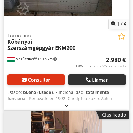
1
/
4
Torno fino
Kőbányai
Szerszámgépgyár
EKM200
2.980 €
Mezőszilas
1.916 km
EXW precio fijo IVA no incluído
Consultar
Llamar
Estado:
bueno (usado)
, Funcionalidad:
totalmente
funcional
, Renovado en 1992. Chodpfeulzpzex Aatsa
Clasificado