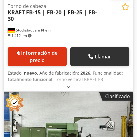
Torno de cabeza
KRAFT
FB-15 | FB-20 | FB-25 | FB-
30
Stockstadt am Rhein
1.412 km
Información de
Llamar
precio
Estado:
nuevo
, Año de fabricación:
2026
, Funcionalidad:
totalmente funcional
, Torno vertical KRAFT FB-
15/20/25/30, nuevo de fábrica · Plato giratorio de 1500-
3000 mm · CNC o convencional. TORNO VERTICAL KRAFT
Clasificado
FB-SERIE, NUEVO DE FÁBRICA — PARA PIEZAS GRANDES EN
PLATO GIRATORIO, CON FIJACIÓN VOLANTE HASTA 2 T La
serie KRAFT FB procesa de forma económica piezas
grandes y planas, como discos de freno, bridas, ruedas,
anillos de rodamiento o piezas de tambor. Cuatro tamaños
con diámetros de torneado de 1.500 a 3.000 mm y un peso