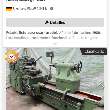
Rheinland-Pfalz
1.343 km
Detalles
Estado:
listo para usar (usado)
, Año de fabricación:
1980
,
Funcionalidad:
totalmente funcional
, diámetro de giro:
2.200 mm
, diámetro de la placa frontal:
2.000 mm
,
recorrido eje X:
1.700 mm
, recorrido del eje Y:
400 mm
,
Clasificado
modelo de controlador:
Siemens 840 D
, ¡Sin precio mínimo
– venta garantizada al mejor postor! ¡La máquina fue
completamente reacondicionada en 2015 y adaptada a
control CNC Siemens 840 D! DETALLES TÉCNICOS Diámetro
del plato: 2.000 mm Diámetro de torneado sobre la mesa:
2.200 mm Recorrido eje X: 1.700 mm Recorrido eje Z: 400
(+550) mm Rango de velocidad del plato – infinitamente
variable: 0,28–160 rpm Altura máxima sobre la mesa: 1.140
mm Diámetro del husillo principal: 285 mm Diámetro de
paso del husillo: 100 mm Par en el plato: 25.000 Nm Peso
máximo de la pieza: 5.000 kg DETALLES DE LA MÁQUINA
Control: Siemens 840 D Cedpfx Aasx Db S Tjteha Potencia