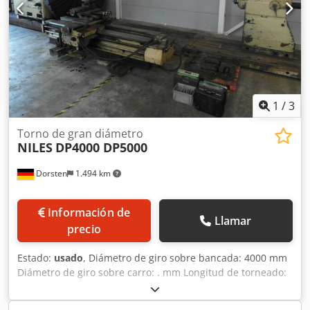
placa frontal: 1900 mm Diámetro del husillo principal:
120mm Rango de velocidad normal: 0,71-35,5 rpm
aumentado: 1-50 rpm aumentada: 1,4-71 rpm Potencia
total: 38 kW Peso total: aprox. 42,5 toneladas
1
/
3
Torno de gran diámetro
NILES
DP4000 DP5000
Dorsten
1.494 km
Información de
Llamar
precio
Estado:
usado
, Diámetro de giro sobre bancada: 4000 mm
Diámetro de giro sobre carro: . mm Longitud de torneado:
5000 mm Potencia total requerida: 30 kW Peso de la
máquina aprox.: . t Dimensiones aprox.: . m