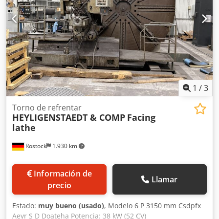
1
/
3
Torno de refrentar
HEYLIGENSTAEDT & COMP
Facing
lathe
Rostock
1.930 km
Información de
Llamar
precio
Estado:
muy bueno (usado)
, Modelo 6 P 3150 mm Csdpfx
Aeyr S D Doateha Potencia: 38 kW (52 CV)