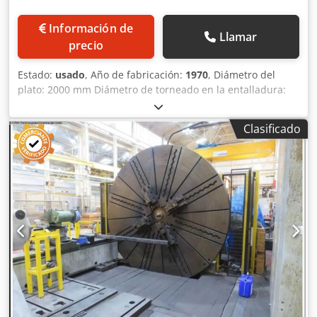
Información de
Llamar
precio
Estado:
usado
, Año de fabricación:
1970
, Diámetro del
plato: 2000 mm Diámetro de torneado en la entalladura:
2400 mm Longitud de la entalladura: 200-630 mm
Chsdpfxoydqpcj Aatea Recorrido X: 1700 mm Recorrido Z:
Clasificado
400 (+550) mm Rango de velocidad del plato – variable: 5-
180 rpm Altura de punta sobre la bancada: 1140 mm
Diámetro del husillo principal: 285 mm Diámetro del
agujero del husillo: 90 mm Control: S 840 D Peso máximo
de la pieza: 5000 kg Par en el plato: 3000 Nm Potencia total
requerida: 57 kW Peso de la máquina aprox.: 20 t
Dimensiones aprox.: 5,5 x 3 x 2,8 m La máquina fue
completamente reacondicionada en 2015 y convertida a
control CNC Siemens 840 D. Año de fabricación original
aprox. 1970.