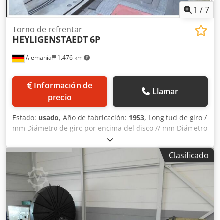
1
/
7
Torno de refrentar
HEYLIGENSTAEDT
6P
Alemania
1.476 km
Información de
Llamar
precio
Estado:
usado
, Año de fabricación:
1953
, Longitud de giro /
mm Diámetro de giro por encima del disco // mm Diámetro
de la placa frontal / mm Diámetro de la placa frontal:
aprox. 3600 mm Altura del centro por encima de la placa:
Clasificado
aprox. 1500mm Diámetro de giro por encima del plato:
2600mm Diámetro de giro en el foso: 3600mm Cjdpfx Aeua
Iw Teatjha Diámetro de giro sobre la bancada: 1300mm
Longitud de giro: aprox. 2400 mm Peso máx. Peso de la
pieza: 22000kg Par máx. Par en la placa frontal: 5000 mkg
Diámetro del círculo primitivo de la corona dentada de la