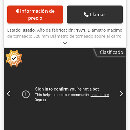
Información de
Llamar
precio
Estado:
usado
, Año de fabricación:
1971
, Diámetro máximo
de torneado: 520 mm Diámetro de torneado sobre el carro
transversal: 400 mm Diámetro de torneado en el área de la
torreta: 1000 mm Longitud de torneado: 1250 mm Rango
Clasificado
de velocidad – husillo: 11,2 – 1120 rpm Cjdpfey Nd S Asx
Aatjha Potencia total requerida: 7 kW Peso de la máquina:
aprox. 3,8 t Espacio requerido: aprox. 2,7 x 1,7 x 1,7 m La
máquina cuenta con un soporte de herramientas de acero
de 4 posiciones con insertos de cambio rápido y una
pantalla digital.