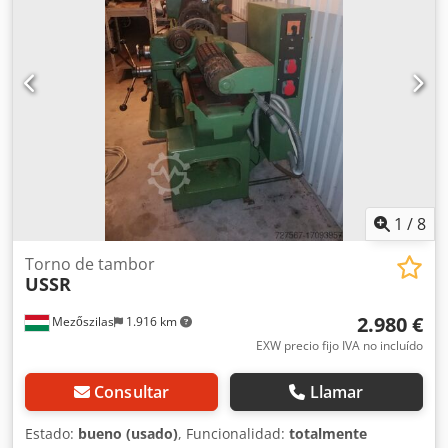
1
/
8
Torno de tambor
USSR
2.980 €
Mezőszilas
1.916 km
EXW precio fijo IVA no incluído
Consultar
Llamar
Estado:
bueno (usado)
, Funcionalidad:
totalmente