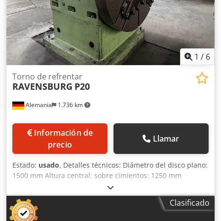
husillo principal Montaje de freno de retención, incl.
integración de la parte eléctrica Modificación y
optimización de los rodamientos de rodillos cilíndricos /
soporte Modernización: tecnología de control y de
seguridad
1
/
6
Torno de refrentar
RAVENSBURG
P20
Alemania
1.736 km
Información de
Llamar
precio
Estado:
usado
, Detalles técnicos: Diámetro del disco plano:
1500 mm Altura central: sobre cimientos: 1250 mm
Velocidades: 2,1 ... 96 / 12 pasos rpm Avance min/máx: 0,3
... 2,5 / 18 paso mm/min. Chodpfx Aaju Ix Sgotsa Diámetro
Clasificado
del husillo: Ø 82 mm Desplazamiento del contrapunto a
mano: transversal: 55 mm Carrera de la caña del