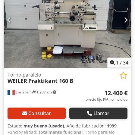
1
/
34
Torno paralelo
WEILER
Praktikant 160 B
12.400 €
Ensisheim
1.207 km
precio fijo IVA no incluído
Consultar
Llamar
Estado:
muy bueno (usado)
, Año de fabricación:
1999
,
Funcionalidad:
totalmente funcional
, Torno paralelo