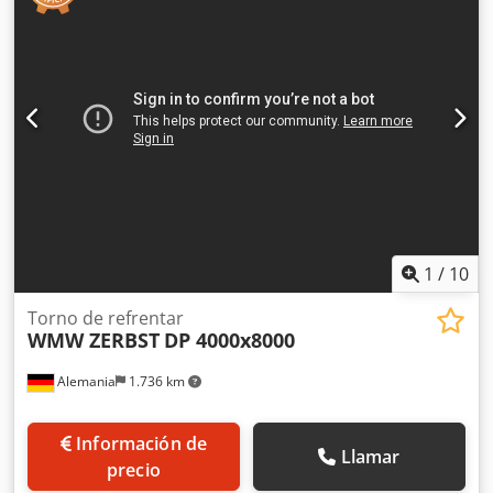
contrapunto: 400 mm Fijación del contrapunto MK: 6 Peso
de la máquina aprox.: 15 toneladas Dimensiones L x A x A:
Cabezal: aprox. 2,0 x 1,6 x 2,1 m Dimensiones L x A x A:
Soporte: aprox. 6,0 x 2,1 x 1,6 m Soporte de columna con
carro de bancada: -Carrera de cama motorizada 4.300 mm
-corredera transversal 1.500 mm -Carro transversal 600
mm -Carro superior 250 mm -Portaherramientas con garra
de sujeción Dimensiones de la guía de cama LxA: 6000 x
1500 mm 4 placas base cada una 6000x2050x200 mm *
1
/
10
Torno de refrentar
WMW ZERBST
DP 4000x8000
Alemania
1.736 km
Información de
Llamar
precio