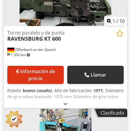
1
/
10
Torno paralelo y de punta
RAVENSBURG
KT 600
Offenbach an der Queich
1.352 km
Información de
Llamar
precio
Estado:
bueno (usado)
, Año de fabricación:
1971
, Diámetro
de giro sobre bancada: 1070 mm Diámetro de giro sobre
carro: 800 mm Longitud de giro: 1000 mm Cedpfx Aaoyq
Smpetjha Diámetro de giro en la escotadura: 1450 mm
Clasificado
Plato: 1000 mm Longitud de la escotadura: 150 - 650 mm
Agujero del husillo: 80 mm Velocidades del husillo: 4,25 -
190 rpm Avances: 0,05-2,8 / 0,03 - 1,7 mm/vuelta Motor