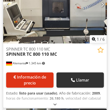
equipo Gestión de chips: bandeja de chips Suministro de
refrigerante: bomba de refrigerante 7 bar
1
/
6
SPINNER TC 800 110 MC
SPINNER
TC 800 110 MC
Alemania
1.345 km
Información de
Llamar
precio
Estado:
listo para usar (usado)
, Año de fabricación:
2009
,
horas de funcionamiento:
26.180 h
, velocidad del cabezal
(máx.):
2.500 rpm
, recorrido eje X:
360 mm
, recorrido del
eje Z:
980 mm
, potencia del motor del husillo:
33.000 W
,