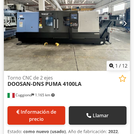
ranuras en T : 3 Diametro de las ranuras : 14 mm
1
/
12
Torno CNC de 2 ejes
DOOSAN-DNS
PUMA 4100LA
Cuggiono
1.165 km
Información de
Llamar
precio
Estado:
como nuevo (usado)
, Año de fabricación:
2022
,