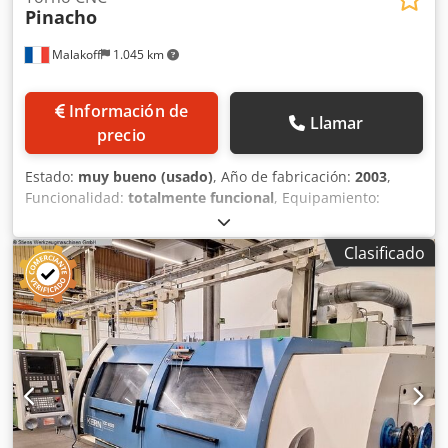
Pinacho
Malakoff
1.045 km
Información de
Llamar
precio
Estado:
muy bueno (usado)
, Año de fabricación:
2003
,
Funcionalidad:
totalmente funcional
, Equipamiento:
documentación / manual
, Torno Pinacho Control
numérico computarizado Fagor Año 2003 En buen estado.
Clasificado
Se puede proporcionar un video. Csdpfxjzqbplo Ac Isrf