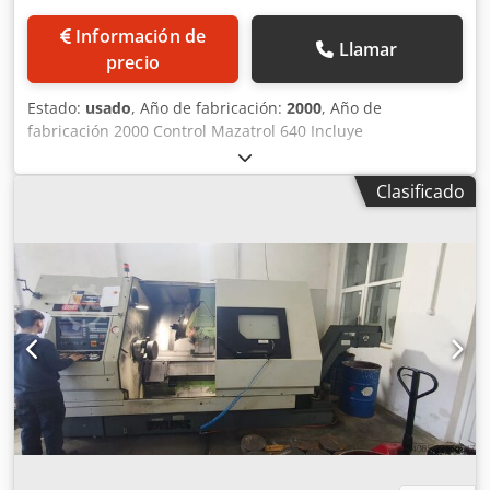
Información de
Llamar
precio
Estado:
usado
, Año de fabricación:
2000
, Año de
fabricación 2000 Control Mazatrol 640 Incluye
documentación Transportador de virutas DATOS TÉCNICOS
– MAZAK INTEGREX 200SY Rendimiento / Capacidad Máx.
Clasificado
rango de giro: Ø 540 mm Tamaño del plato de sujeción: 8"
Máx. diámetro de mecanizado: Ø 540 mm Máx. longitud de
mecanizado: 1018 mm Máx. diámetro exterior para
material en barra: Ø 51 mm Husillo principal Nariz del
husillo: JIS A2-6" Diámetro del orificio del husillo: Ø 61 mm
Velocidad del husillo: 35 – 5000 rpm (estándar) / 35 – 4500
rpm (opción: 5000)* Potencia del motor (potencia a 30
min): 22 kW (18,5 kW*) Máx. par motor: 350 Nm (35,7 kgf·m)
Husillo secundario (contrahusillo) Nariz del husillo: JIS A2-
6" Diámetro del orificio del husillo: Ø 44 mm Velocidad del
husillo: 35 – 5000 rpm Potencia del motor (potencia a 10
min): 7,5 kW Máx. par motor: 57 Nm (5,8 kgf·m) Torreta /
Datos de herramientas Tipo de torreta: Con ATC, torreta de