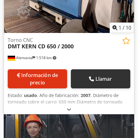
1
/
10
Torno CNC
DMT KERN
CD 650 / 2000
Alemania
1.518 km
Información de
Llamar
precio
Estado:
usado
, Año de fabricación:
2007
, Diámetro de
torneado sobre el carro: 650 mm Diámetro de torneado
sobre el carro transversal: 420 mm Distancia entre centros:
2.000 mm Control: Sinumerik Siemens Recorrido del carro
en dirección X: 440 mm Recorrido del carro en dirección Z:
2.000 mm Rango de velocidad: husillo principal 1 - 3.000
min/-1 Potencia del motor: husillo principal 33 / 27 / 22 kW