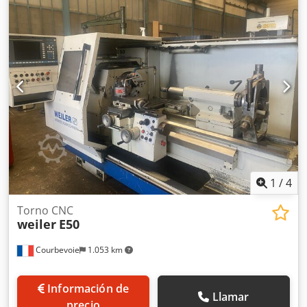
portabrocas de 3 mordazas, luz de bajo voltaje,
contrapuerto.
1
/
4
Torno CNC
weiler
E50
Courbevoie
1.053 km
Información de
Llamar
precio