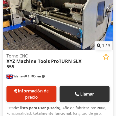
rápido eje Z 20.000 m/min Recorrido eje X 362 mm
Recorrido eje Z 1105 mm Diámetro máx. de barra 91 mm
Conicidad caña Morse 6 Número de posiciones de
herramienta 12 uds Cantidad de herramientas
motorizadas 3 uds
1
/
3
Torno CNC
XYZ Machine Tools
ProTURN SLX
555
Wishaw
1.705 km
Información de
Llamar
precio
Estado:
listo para usar (usado)
, Año de fabricación:
2008
,
Funcionalidad:
totalmente funcional
, longitud de giro: