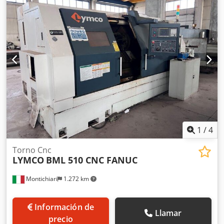
Credpfxjyvi Ntj Ac Iof
exhaustivamente. Por lo tanto, la información sobre
posibles causas de los fallos se proporciona sin garantía.
La venta se realiza como máquina usada, excluyendo
cualquier garantía para los defectos mencionados, así
como para posibles defectos adicionales.
1
/
4
Torno Cnc
LYMCO
BML 510 CNC FANUC
Montichiari
1.272 km
Información de
Llamar
precio