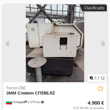
Clasificado
1
/
12
Torno CNC
ЗММ Сливен
СП586.02
4.900 €
Пловдив
2.379 km
FCA VB IVA no incluído