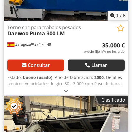
suministro
1
/
6
Torno cnc para trabajos pesados
Daewoo
Puma 300 LM
35.000 €
Zaragoza
274 km
precio fijo IVA no incluído
Consultar
Llamar
Estado:
bueno (usado)
, Año de fabricación:
2000
, Detalles
técnicos Velocidades de giro 30 - 3.000 rpm Paso de barra
160 mm Diámetro del plato 305 mm Diámetro de volteo
sobre bancada 700 mm Diámetro de volteo sobre carro 480
Clasificado
mm Diámetro de torneado 550 mm Longitud de torneado
1050 mm Paso del husillo 102 mm Diámetro del agujero
del husillo 125 mm Nariz del husillo A2-8 Csdpfx
Acszagqno Iorf Potencia del husillo 16 kW Velocidad de
avance rápido eje X 16.000 m/min Velocidad de avance