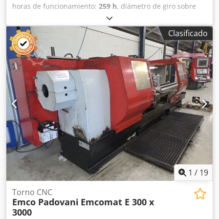
horas de funcionamiento:
259 h
, diámetro de giro sobre
carro transversal:
790 mm
, longitud de giro:
2.124 mm
,
diámetro de giro:
550 mm
, agujero del husillo:
102 mm
,
Clasificado
velocidad del cabezal (máx.):
3.000 rpm
, velocidad del
husillo (min.):
30 rpm
, recorrido eje X:
352 mm
, recorrido
del eje Z:
2.155 mm
, potencia del motor del husillo:
35 W
,
avance rápido eje X:
16 m/min
, avance rápido eje Z:
20
m/min
, Torno CNC de 2 ejes DNS mod. PUMA 4100LA' con
DN Solutions-Fanuc i-Plus iHMI CNC Credpjqrr Nwefx Ac Isf
1
/
19
Torno CNC
Emco Padovani
Emcomat E 300 x
3000