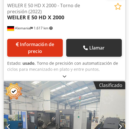
WEILER E 50 HD X 2000 - Torno de
precisión (2022)
WEILER
E 50 HD X 2000
Alemania
1.617 km
Información de
Llamar
precio
Estado:
usado
, Torno de precisión con automatización de
ciclos para mecanizado en plato y entre puntos,
accionamientos digitales (Sinamics S120) y control Siemens
Sinumerik 840D sl con el software WEILER SL2 orientado al
Clasificado
operario. Distancia entre puntos 2000 mm, volteo sobre
bancada 570 mm, paso de barra 83 mm, accionamiento
principal 20/17 kW hasta 2500 rpm. Año de fabricación
2022. Credpfezl Ipnjx Ac Isf