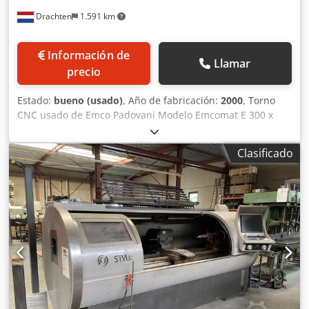
Drachten
1.591 km
Información de
Llamar
precio
Estado:
bueno (usado)
, Año de fabricación:
2000
, Torno
CNC usado de Emco Padovani Modelo Emcomat E 300 x
3000 Control CNC Fagor Diámetro de torneado sobre el
carro Ø 550 mm Diámetro de torneado sobre el carro
Clasificado
transversal Ø 340 mm Distancia entre centros 3000 mm
Plato de tres mordazas, frontal, Rota con sistema de
cambio rápido de mordazas Cono de la brocha Camlock 8
Velocidad máxima de giro 2500 RPM Portaherramientas
Parat Gr. 3 Incluye 2 lunetas, varios soportes para
herramientas y mordazas. Crsdpfezhaixox Ac Iof