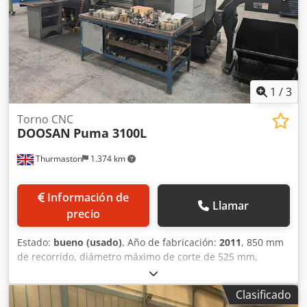
1
/
3
Torno CNC
DOOSAN
Puma 3100L
Thurmaston
1.374 km
Información de
Llamar
precio
Estado:
bueno (usado)
, Año de fabricación:
2011
, 850 mm
de recorrido, diámetro máximo de corte de 525 mm,
longitud máxima de torneado de 1310 mm, Crjdpfxjzhwghj
Ac Iof torreta de 10 posiciones, capacidad de barra de 102
Clasificado
mm, 2800 rpm, husillo de 22 kW, control Fanuc serie I,