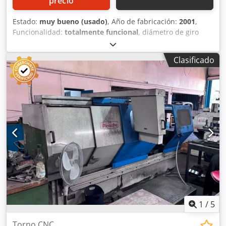
precio
Estado:
muy bueno (usado)
, Año de fabricación:
2001
,
Funcionalidad:
totalmente funcional
, diámetro de giro
sobre carro transversal:
310 mm
, longitud de giro:
1.600
mm
, diámetro de giro:
520 mm
, agujero del husillo:
80
Clasificado
mm
, velocidad del cabezal (máx.):
2.500 rpm
, Torno
Pinacho CNC Modelo Taurus-260 x 1500mm e.p con control
CNC Fagor 8055, diametro sobre bancada 520mm,diametro
sobre carro transversal 310mm,agujero de la caña 80
mm,velocidades variables de 0-2500rpm,torno con plato
universal de 3 garras de diametro 250 mm ,torreta de
cambio rapido manual, con luneta fija , a este torno se le
han cambiado todos los rodamientos del eje principal del
cabezal asi como de los tensores, torno en muy buen
estado. Crjdpfxszmp Eto Ac Iof
1
/
5
Torno CNC