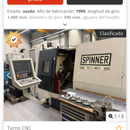
Estado:
usado
, Año de fabricación:
1999
, longitud de giro:
1.000 mm
, diámetro de giro:
500 mm
, agujero del husillo:
80 mm
, velocidad del cabezal (máx.):
2.500 rpm
, capacidad
1000x570 mm alesaje de husillo 80 mm torreta Multifix
Clasificado
control Siemens Crsdpsy E Hvvjfx Ac Ief luneta mandril de
3 garras Rotas 315 mm
1
/
3
Torno CNC