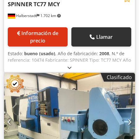
SPINNER
TC77 MCY
Halberstadt
1.702 km
Información de
Llamar
precio
Estado:
bueno (usado)
, Año de fabricación:
2008
, N.º de
referencia: 10474 Fabricante: SPINNER Tipo: TC77 MCY Año
de fabricación: 2008 Tipo de control: CNC Control: Siemens
840 D Ubicación: Halberstadt País de origen: Alemania N.º
Clasificado
de máquina: AP0XXXXX Diámetro del portaherramientas:
210 mm Diámetro del contrapunto: 110 mm Velocidad de
avance X / Z: 15/24 mm/min Diámetro de torneado: 500
mm Par máximo: 113 Nm Recorrido - X: 350 mm Recorrido
- Y: 230 mm (-110 mm +120 mm) Recorrido - Z: 1160 mm
Distancia entre centros: 800 mm Diámetro del cabezal de
husillo 1 (brida): A8 mm Diámetro del cabezal de husillo 2
(brida): A6 mm Cono Morse del morrión: MK4
Cedjzkpvajpfx Ac Ierf Posiciones del revólver: 12 unidades
Longitud de la máquina: 3250 mm Ancho de la máquina: