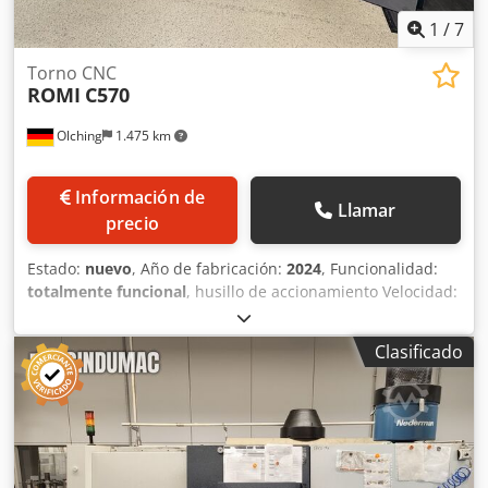
1
/
7
Torno CNC
ROMI
C570
Olching
1.475 km
Información de
Llamar
precio
Estado:
nuevo
, Año de fabricación:
2024
, Funcionalidad:
totalmente funcional
, husillo de accionamiento Velocidad:
3.000 rpm Potencia: 11 kW Par motor: 320 Nm Diámetro del
mandril: 260 mm Diámetro del husillo: 65 mm Nariz del
Clasificado
husillo: A2-6'' Espacio de trabajo Distancia entre centros:
1.500 mm Altura del centro: 290 mm Diámetro sobre la
cama: 570 mm Diámetro sobre el carro: 510 mm sistema
de herramientas Revólver: PARAT cabezal de torreta de 4
vías RD 3 Crodpsup Slbjfx Ac Ijf contrapunto Tecnología:
manual Punto de centrado: MK-4 (en funcionamiento)