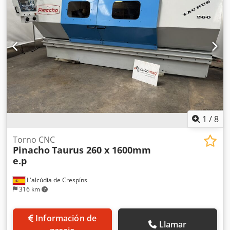
1
/
8
Torno CNC
Pinacho
Taurus 260 x 1600mm
e.p
L'alcúdia de Crespíns
316 km
Información de
Llamar