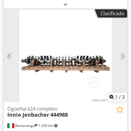
BOSCH Dcsdjzl Tmljpfx Ak Tjk 51.25820-10 Procedente de:
MAN TGS 26.420 Euro6 Año de fabricación: 2017 Cevoman
Clasificado
bv. Lenskensdijk 5 2200 Herentals Bélgica
1
/
3
Cigüeñal 624 completo
Innio Jenbacher
444988
Romanengo
1.230 km