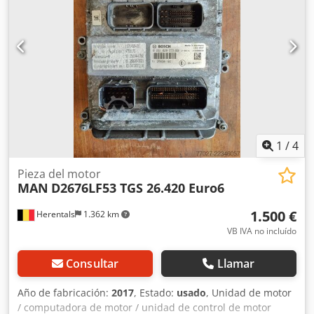
1
/
4
Pieza del motor
MAN
D2676LF53 TGS 26.420 Euro6
1.500 €
Herentals
1.362 km
VB IVA no incluído
Consultar
Llamar
Año de fabricación:
2017
, Estado:
usado
, Unidad de motor
/ computadora de motor / unidad de control de motor