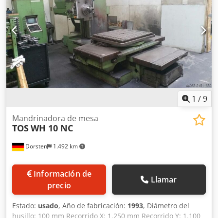
disponible, mesa de 1600 x 1250, ancho de ranura en T 22
H7, sistemas de medición/reglas Heidenhain,
accionamiento de avance Siemens. Crodpfx Apeyxwwwo Ief
1
/
9
Mandrinadora de mesa
TOS
WH 10 NC
Dorsten
1.492 km
Información de
Llamar
precio
Estado:
usado
, Año de fabricación:
1993
, Diámetro del
husillo: 100 mm Recorrido X: 1.250 mm Recorrido Y: 1.100