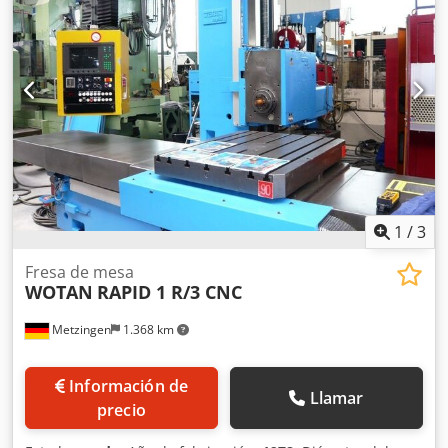
1
/
3
Fresa de mesa
WOTAN
RAPID 1 R/3 CNC
Metzingen
1.368 km
Información de
Llamar
precio