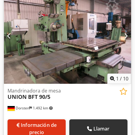
1
/
10
Mandrinadora de mesa
UNION
BFT 90/5
Dorsten
1.492 km
Información de
Llamar
precio