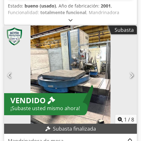
Estado:
bueno (usado)
, Año de fabricación:
2001
,
Funcionalidad:
totalmente funcional
, Mandrinadora
horizontal UNION T110 Año de fabricación: 2001
Recorridos: X: 1500 mm Cjdpoy Rpm Uofx Ap Ijrf Y: 1250
Subasta
mm (ajuste de altura total) 0 mm - posición más baja del
centro del husillo respecto a la superficie de la mesa Z:
1000 mm W: 550 mm (recorrido del husillo) B: 360° sin fin
Diámetro del husillo: 110 mm Marchas (cambios): 2
Velocidad máxima: 4000 rpm Avance rápido: 15 m/min
Cono del husillo: SK 50 Superficie de la mesa: 1000 x 1250
mm Anchura de ranura en T: 22 mm Altura de la superficie
de sujeción sobre el suelo: 1050 mm Carga máxima sobre
la mesa: 6 t Peso total (completo): aprox. 13,5 t Control
CNC: Heidenhain TNC 426 Manivela electrónica Se pueden
VENDIDO
adquirir varios soportes portaherramientas adicionales.
¡Subaste usted mismo ahora!
1
/
8
Subasta finalizada