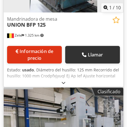
1
/
10
Mandrinadora de mesa
UNION
BFP 125
Zele
1.325 km
Información de
Llamar
precio
Estado:
usado
, Diámetro del husillo: 125 mm Recorrido del
husillo: 1000 mm Crodpfxjyuql Ej Ap Ief Ajuste horizontal
de la columna: 7000 mm Desplazamiento vertical del carro
del husillo: 2500 mm/min Ajuste transversal del soporte:
Clasificado
450 mm Cono de husillo: ISO 50 P.D.B. Potencia total
requerida: 25 kW Diámetro de la cabeza de refrentar: 800
mm Los datos técnicos son indicaciones del fabricante u
operador, por lo que no son vinculantes para nosotros.
Nos reservamos la venta previa; aplican exclusivamente
nuestras condiciones generales de venta. Sobre nosotros: