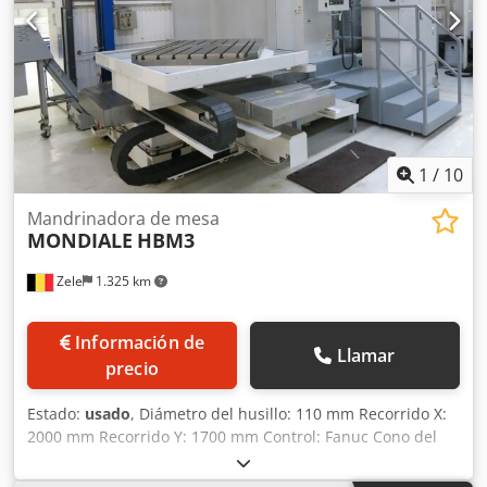
Más de 400 máquinas propias en almacén Más de 15.000
m² de superficie de almacenamiento, capacidad de grúa
de 70 t Más de 10.000 artículos de accesorios para su taller
¿Desea vender máquinas, líneas de producción o su
empresa? Contáctenos. Encontrará más ofertas en nuestra
página web. Las visitas son posibles previa cita. Esperamos
su visita. Su equipo Markus Hirsch
1
/
10
Mandrinadora de mesa
MONDIALE
HBM3
Zele
1.325 km
Información de
Llamar
precio
Estado:
usado
, Diámetro del husillo: 110 mm Recorrido X:
2000 mm Recorrido Y: 1700 mm Control: Fanuc Cono del
husillo: ISO 50 Recorrido Z: 1400 mm Superficie de la
mesa: 1250x1500 mm Capacidad de carga de la mesa: