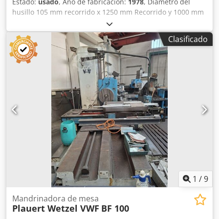
Estado:
usado
, Año de fabricación:
1978
, Diámetro del
husillo 105 mm recorrido x 1250 mm Recorrido y 1000 mm
Recorrido z 600 mm Longitud de la mesa 1100 mm
Anchura de la mesa 900 mm Pick-up 50 ISO / MK Potencia
Clasificado
total necesaria kW Csdpfx Aot Hwtxep Iorf Peso de la
máquina aprox. t Mandrinadora de banco CNC Año de
construcción: 1978 Revisión: 2002 BOSCH Ctrl. CC 300
1
/
9
Mandrinadora de mesa
Plauert Wetzel VWF
BF 100