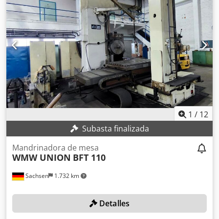
de referencia disponibles en Alemania Póngase en
contacto con nosotros; estaremos encantados de
asesorarle y elaborar una oferta personalizada.
1
/
12
Subasta finalizada
Mandrinadora de mesa
WMW UNION
BFT 110
Sachsen
1.732 km
Detalles