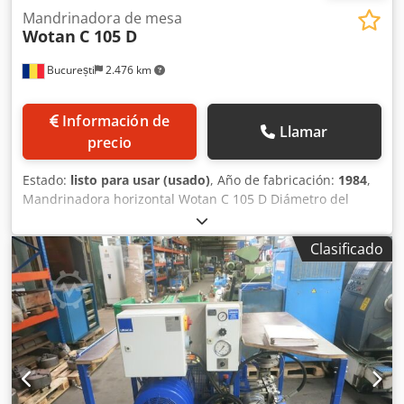
visitas son posibles previa cita. Esperamos su visita. Su
Mandrinadora de mesa
Wotan
C 105 D
equipo Markus Hirsch
București
2.476 km
Información de
Llamar
precio
Estado:
listo para usar (usado)
, Año de fabricación:
1984
,
Mandrinadora horizontal Wotan C 105 D Diámetro del
husillo: 105 mm Crsdpfx Asytf Ifop Ijf Recorrido en X: 2000
mm Recorrido en Y: 1500 mm Recorrido en Z: 1400 mm
Clasificado
Recorrido en W: 1300 mm Mesa giratoria: 1300x1150 mm