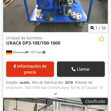
1
/
10
Unidad de bombeo
URACA
DP3-10E/100-1000
Alemania
1.617 km
Información de
Llamar
precio
Estado:
usado
, Año de fabricación:
2010
, Presión de
impulsión: 100-1000 bar Crsdpfx Apsy Tpl Nj Ijf Caudal: 10
l Velocidad del motor: 975 rpm Requisito total de potencia:
18 kW Velocidad de la bomba: 488 min-1 Los datos técnicos
Clasificado
son especificaciones del fabricante o del operador y, por lo
tanto, no son vinculantes para nosotros. Nos reservamos la