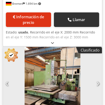
Bremen
1.694 km
Información de
Llamar
precio
Estado:
usado
, Recorrido en el eje X: 2000 mm Recorrido
en el eje Y: 1500 mm Recorrido en el eje Z: 3000 mm
Cjdpszmitdefx Ap Ierf Diámetro del husillo: 100 mm
Superficie de sujeción de la mesa: 1400 x 1300 mm Cono
Clasificado
de herramienta: MK Dimensiones (largo x ancho x alto): 6,4
x 3,2 x 3,4 m Peso de la máquina: aproximadamente 11,0 t
Taladradora de mesa usada. - Diversos conos de
herramientas - Mesa giratoria - Sistema de refrigeración -
Varilla de ajuste Ø 660