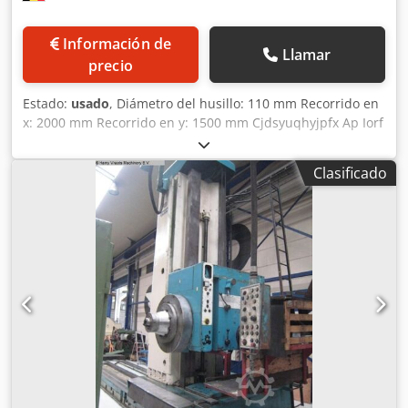
Información de
Llamar
precio
Estado:
usado
, Diámetro del husillo: 110 mm Recorrido en
x: 2000 mm Recorrido en y: 1500 mm Cjdsyuqhyjpfx Ap Iorf
Recorrido en z: 1450 mm Superficie de la mesa: 1400 x
1600 mm Cono ISO 50 Velocidad del husillo: 2 - 2500 rpm
Clasificado
Control TOSNUC 7-3 Potencia total requerida: 22 kW Los
datos técnicos son indicaciones del fabricante o del
operador y, por lo tanto, no son vinculantes para nosotros.
Nos reservamos la venta previa; se aplican exclusivamente
nuestros términos y condiciones generales de venta. Sobre
nosotros Más de 400 máquinas propias en stock Más de
15.000 m² de superficie de almacén, capacidad de grúa de
70 t Más de 10.000 artículos de accesorios para su taller Si
desea vender máquinas, líneas de producción o su
empresa, contáctenos. Encontrará más ofertas en nuestra
página web. Visitas posibles previa cita. Esperamos su
visita. Su equipo Markus Hirsch