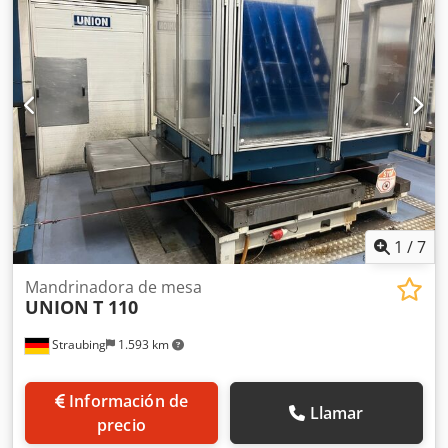
venta intermedia; exclusivamente se aplican nuestros
términos y condiciones comerciales y de venta. Sobre
nosotros más de 400 máquinas propias en inventario más
de 15.000 m² de superficie de almacenamiento, capacidad
de grúa de 70 t más de 10.000 artículos de accesorios para
su taller Si quiere vender máquinas, líneas de producción
o su empresa, contáctenos. Encontrará más ofertas en
nuestro sitio web. Las visitas son posibles previa
concertación. Esperamos su visita. Su equipo de Markus
Hirsch
1
/
7
Mandrinadora de mesa
UNION
T 110
Straubing
1.593 km
Información de
Llamar
precio