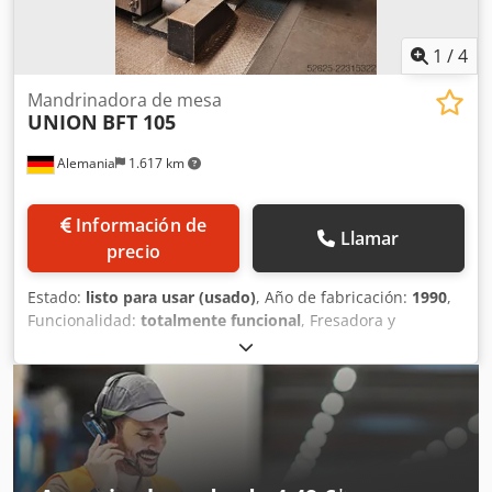
1
/
4
Mandrinadora de mesa
UNION
BFT 105
Alemania
1.617 km
Información de
Llamar
precio
Estado:
listo para usar (usado)
, Año de fabricación:
1990
,
Funcionalidad:
totalmente funcional
, Fresadora y
taladradora horizontal CNC | Fabricante: UNION | Modelo:
BFT 105 Año de fabricación: 1990 Procesos de trabajo:
Taladrado, avellanado, escariado, taladrado de precisión,
refrentado, chaflanado, roscado, fresado, fresado circular,
fresado de roscas. La máquina puede ser inspeccionada
en funcionamiento previa coordinación de una cita.
Estado: Usada, en muy buen estado / lista para operar.