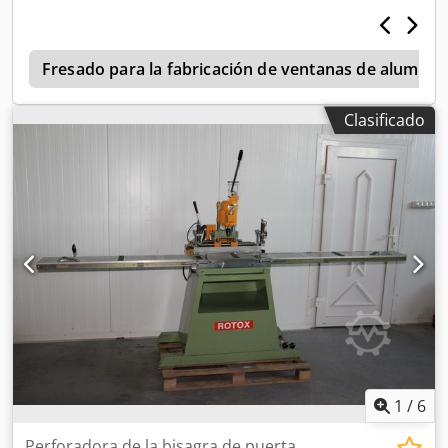
puertas Tipo: Atornillador estacionario / unidad de
alimentación de tornillos Campo de aplicación: Atornillado
de refuerzos en perfiles plásticos Dkodpjxxy R Dofx Ahkor
Año de fabricación: 04/2004 Funciones: Alimentación
Fresado para la fabricación de ventanas de aluminio
automática de tornillos Unidad de avance con desconexión
automática de profundidad Activación por pedal para un
Clasificado
trabajo ergonómico Control neumático integrado para un
diseño compacto Tolva de acero inoxidable para una larga
vida útil
1
/
6
Perforadora de la bisagra de puerta