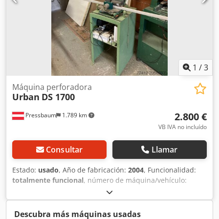
1
/
3
Máquina perforadora
Urban
DS 1700
2.800 €
Pressbaum
1.789 km
VB IVA no incluído
Consultar
Llamar
Estado:
usado
, Año de fabricación:
2004
, Funcionalidad:
totalmente funcional
, número de máquina/vehículo:
22000157
, peso total:
63 kg
, Descripción Para el
mecanizado de perfiles de PVC y aluminio, especialmente
indicado para la fabricación de marcos de ventanas y
Descubra más máquinas usadas