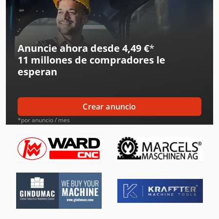
Fendt Tractores
Ge Ultrasonido
Anuncie ahora desde 4,49 €
*
11 millones de compradores
le
Hp Impresoras
esperan
Ingersoll Rand Compresores
Ingersoll Rand Herramientas
Crear anuncio
Jcb Tractores
*por anuncio / mes
Liebherr Grúas
Linde Tractor
Mafi Tractor
Massey Ferguson Tractores
Oms Flejadoras