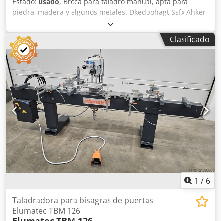
Estado:
usado
, Broca para taladro manual, apta para
piedra, madera y algunos metales. Dkedpohagt Ssfx Ahker
Clasificado
1
/
6
Taladradora para bisagras de puertas
Elumatec TBM 126
Elumatec
TBM 126