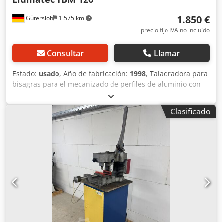
1.850 €
Gütersloh
1.575 km
precio fijo IVA no incluído
Consultar
Llamar
Estado:
usado
, Año de fabricación:
1998
, Taladradora para
bisagras para el mecanizado de perfiles de aluminio con
sujetadores neumáticos de material y sistema de
microaspersión Longitud de mecanizado: máx. 2400 mm
Clasificado
Ancho máximo del perfil de hoja: 108 mm Ancho máximo
del perfil del marco: 200 mm Altura del perfil: 45-80 mm
Djdjy Anhnjpfx Ahkekr Velocidad del husillo: 1900 rpm
Peso: aprox. 500 kg