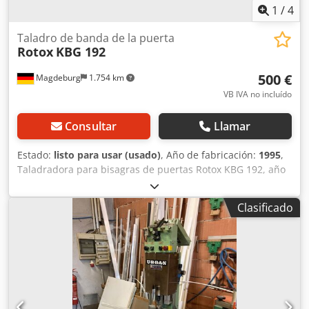
1
/
4
Taladro de banda de la puerta
Rotox
KBG 192
500 €
Magdeburg
1.754 km
VB IVA no incluído
Consultar
Llamar
Estado:
listo para usar (usado)
, Año de fabricación:
1995
,
Taladradora para bisagras de puertas Rotox KBG 192, año
de fabricación 1995, con mesa deslizante de 3 metros.
Dsdpfx Ahod R S Hnjkokr
Clasificado