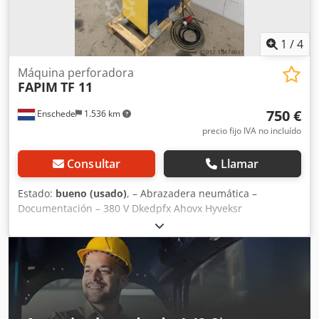
1
/
4
Máquina perforadora
FAPIM
TF 11
750 €
Enschede
1.536 km
precio fijo IVA no incluído
Consultar
Llamar
Estado:
bueno (usado)
, – Abrazadera neumática –
Documentación – 380 V Dkedpfx Ahovx Hyveksr