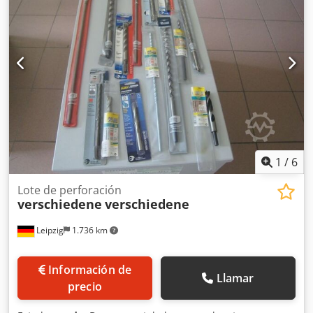
1
/
6
Lote de perforación
verschiedene
verschiedene
Leipzig
1.736 km
Información de
Llamar
precio