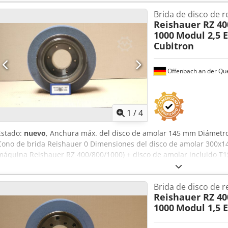
final e intermedio en los siguientes modelos: NZA, AZA, RZ 300 E, R
Brida de disco de r
Hsx Amzsck Placa de ajuste derecha con ajuste micrométrico axial P
Reishauer RZ 400
micrométrico radial 2 husillos motorizados de precisión para el mo
1000
Modul 2,5 
Cubitron
Offenbach an der Qu
1
/
4
Estado:
nuevo
, Anchura máx. del disco de amolar 145 mm Diámetro
Cono de brida Reishauer 0 Dimensiones del disco de amolar 300x1
máquina Reishauer RZ 400/800/1000) + disco de amolar incluido 
Cubitron de la empresa 3M Discos abrasivos cerámicos para el rect
de ancho Dcodpsuayy Tsfx Amzjk Dimensiones según tipo de máqui
Brida de disco de r
especificación Módulo m, velocidad de marcha gg, ángulo de presión
Reishauer RZ 400
quemaduras por lijado es casi nulo - Tiempos de lijado hasta un 50%
1000
Modul 1,5 
reduce en un factor de 2 - Vida útil dos veces superior a la de los 
continuo y constante - Parámetros de lijado significativamente supe