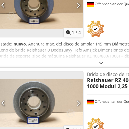
estándar
Offenbach an der Qu
1
/
4
Estado:
nuevo
, Anchura máx. del disco de amolar 145 mm Diámetro
Cono de brida Reishauer 0 Dodpsuayy Hefx Amzjck Dimensiones d
Brida de soporte (tipo de máquina Reishauer RZ 400/800/1000) + di
300x145x160 M 1.5 EW20° 3GG de la empresa 3M Discos abrasivos ce
de dientes - 145 mm de ancho Dimensiones según tipo de máquina
Brida de disco de r
especificación Módulo m, velocidad de marcha gg, ángulo de presión
Reishauer RZ 400
quemaduras por lijado es casi nulo - Tiempos de lijado hasta un 50%
1000
Modul 2,25
reduce en un factor de 2 - Vida útil dos veces superior a la de los 
continuo y constante - Parámetros de lijado significativamente supe
estándar
Offenbach an der Qu