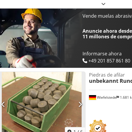
Vende muelas abrasiv
Anuncie ahora desde 
11 millones de comp
Informarse ahora
+49 201 857 861 80
Piedras de afilar
unbekannt
Rund
Wiefelstede
1.681 