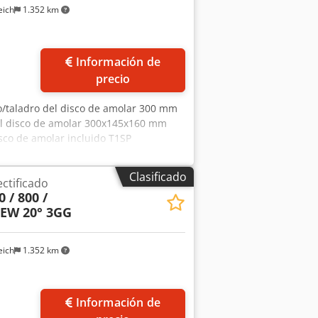
eich
1.352 km
Información de
precio
/taladro del disco de amolar 300 mm
el disco de amolar 300x145x160 mm
sco de amolar incluido T1SP
rámicos para el rectificado de flancos
 Reishauer Perfilado según
Clasificado
ectificado
 EW Ventajas: - El riesgo de
 / 800 /
 más cortos - El esfuerzo de lijado se
 EW 20° 3GG
discos abrasivos - Rendimiento de lijado
riores a los de las herramientas
eich
1.352 km
Información de