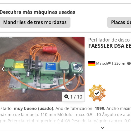
Perfilado final y de repaso en los siguientes modelos: NZA, AZA, RZ 3
de ajuste derecha con ajuste axial mediante tornillo micrométrico P
Descubra más máquinas usadas
diamante.
Mandriles de tres mordazas
Placas d
Perfilador de disco
FAESSLER
DSA EE
Malsch
1.336 km
1
/
10
Estado:
muy bueno (usado)
, Año de fabricación:
1999
, Ancho máxi
máximo de la muela: 110 mm Módulo - máx. 0,5 - 10 Ángulo de ataqu
rpm Potencia total requerida: 0,4 kW Peso de la máquina aprox. 0,02
m Para el perfilado de tornillos abrasivos para máquinas rectificad