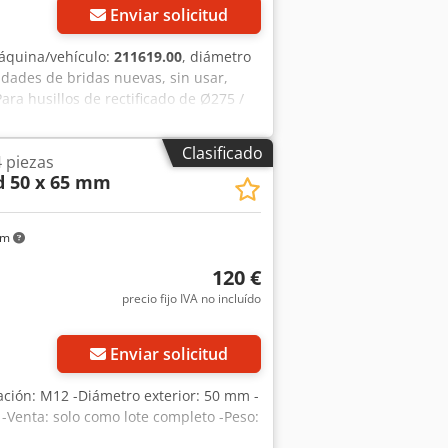
Enviar solicitud
áquina/vehículo:
211619.00
, diámetro
idades de bridas nuevas, sin usar,
ara husillos de rectificado de Ø275 /
rida para la sujeción de herramientas
de hasta 160 mm. 300x160x160 Dedpfx
Clasificado
4 piezas
ad es de 1.270 €, neto, en nuestras
 50 x 65 mm
os y omisiones en todos los datos
km
120 €
precio fijo IVA no incluído
Enviar solicitud
jación: M12 -Diámetro exterior: 50 mm -
Venta: solo como lote completo -Peso: