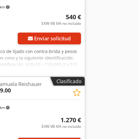
 km
540 €
EXW VB IVA no incluído
Enviar solicitud
sco de lijado con contra-brida y pesos
 cono y la siguiente identificación:
entificación: 610x10 - 110x203,2 y 015
Soportes de precisión para discos de
 orificio del disco: H 203,20. Cono
Clasificado
tamuela Reishauer
ra-brida y pesos de equilibrado. Las
9.00
a es de 540 €, neto, en nuestras
s en los datos técnicos. Djdpfxoy Nlh
 km
1.270 €
EXW VB IVA no incluído