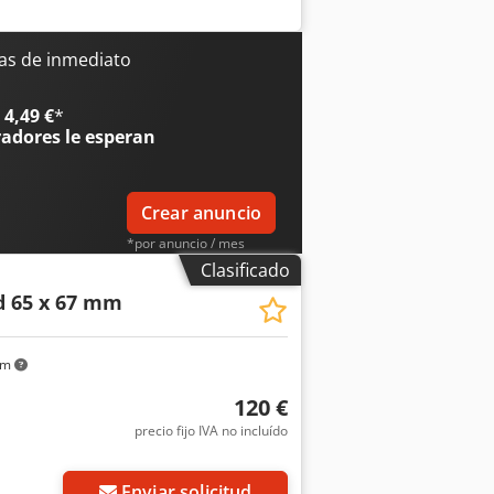
as de inmediato
4,49 €
*
radores
le esperan
Crear anuncio
*por anuncio / mes
Clasificado
 65 x 67 mm
km
120 €
precio fijo IVA no incluído
Enviar solicitud