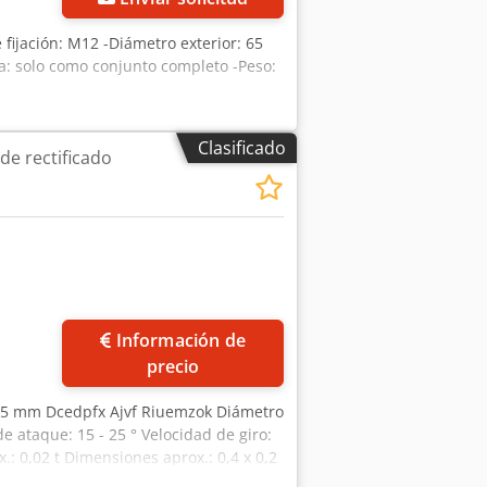
 fijación: M12 -Diámetro exterior: 65
: solo como conjunto completo -Peso:
Clasificado
 de rectificado
Información de
precio
15 mm Dcedpfx Ajvf Riuemzok Diámetro
 ataque: 15 - 25 ° Velocidad de giro:
: 0,02 t Dimensiones aprox.: 0,4 x 0,2
rectificadoras de flancos de engranajes.