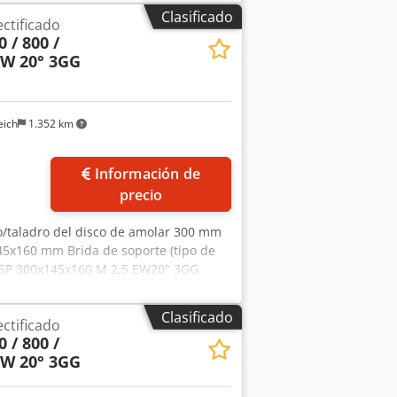
Z 301 S, RZ 362 A, AM,... Dedpfevibc
Clasificado
ectificado
laca de ajuste izquierda con ajuste
 / 800 /
ntaje de discos de diamante.
EW 20° 3GG
eich
1.352 km
Información de
precio
/taladro del disco de amolar 300 mm
45x160 mm Brida de soporte (tipo de
T1SP 300x145x160 M 2.5 EW20° 3GG
ificado de flancos de dientes - 145 mm
na Reishauer Perfilado según
Clasificado
ectificado
 EW Ventajas: - El riesgo de
 / 800 /
 más cortos - El esfuerzo de lijado se
EW 20° 3GG
discos abrasivos - Rendimiento de lijado
riores a los de las herramientas