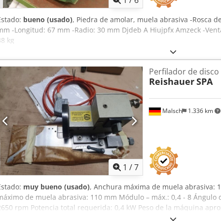
1
/
6
Estado:
bueno (usado)
, Piedra de amolar, muela abrasiva -Rosca de
mm -Longitud: 67 mm -Radio: 30 mm Djdeb A Hiujpfx Amzeck -Venta
38 kg
Perfilador de disco
Reishauer
SPA
Malsch
1.336 km
1
/
7
Estado:
muy bueno (usado)
, Anchura máxima de muela abrasiva: 
máximo de muela abrasiva: 110 mm Módulo – máx.: 0,4 - 8 Ángulo de
2650 rpm Potencia total requerida: 0,4 kW Peso de la máquina aprox.
x 0,2 m Para el perfilado de tornillos rectificadores para máquinas 