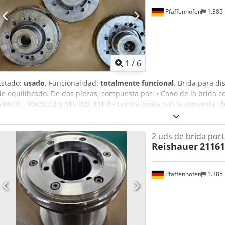
Pfaffenhofen
1.385
1
/
6
Estado:
usado
, Funcionalidad:
totalmente funcional
, Brida para di
de equilibrado. De dos piezas, compuesta por: • Cono de la brida con
508x10 - 90x203,2 y 015 022 001 0 • Contra-brida con la siguiente id
333 001 0, así como pesos de equilibrado ajustables, ya montados. 
lijado de rectificadora cilíndrica exterior Karstens K56. Diámetro del
2 uds de brida por
grande: 60 mm. Disponibles 3 bridas para discos de lijado con cont
Reishauer
21161
bridas están usadas. Precio negociable. Nuestro precio de referenci
instalaciones, más los gastos de embalaje. Salvo errores y omisione
Eo Amzeck La venta se realiza exclusivamente en países de la UE.
Pfaffenhofen
1.385