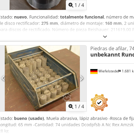
1
/
4
Estado:
nuevo
, Funcionalidad:
totalmente funcional
, número de m
de disco rectificador:
275 mm
, diámetro de montaje:
160 mm
, 2 un
para discos de rectificado. Número de pieza Reishauer: 211619.00 P
160x160 para la máquina de rectificado Reishauer RZ160 / RZ260. B
de rectificado con un diámetro de orificio de 160 mm y un ancho 
Piedras de afilar, 7
Aox Eiycsmzeck Precio negociable. Nuestro precio de venta por unid
unbekannt
Rund
instalaciones, más los gastos de embalaje. Salvo errores tipográfic
técnicos. La venta se realiza exclusivamente en países de la UE.
Wiefelstede
1.681 
1
/
4
Estado:
bueno (usado)
, Muela abrasiva, lápiz abrasivo -Rosca de fi
Longitud: 65 mm -Cantidad: 74 unidades Dcodpfsb A Nc Rex Amzsk -
28 kg