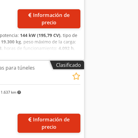
Información de
precio
 potencia:
144 kW (195,79 CV)
, tipo de
:
19.300 kg
, peso máximo de la carga:
3
, horas de funcionamiento:
4.092 h
,
adio: preparado Ancho de la cuchara:
 Cabina: ISO ROPS/FOPS Potencia del
Clasificado
s para túneles
e IIIA Longitud de la máquina
ajada: 1.903 mm Altura con la cuchara
o de los neumáticos: 17,5 R 25 Fuerza
r: 6.800 kg Carga en el eje
1.637 km
9.300 kg
Información de
precio