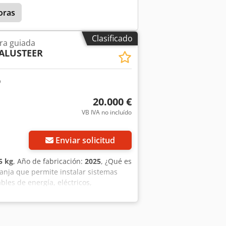
harón estándar: 6.000 kg Peso en
oras
kg
Clasificado
ra guiada
ALUSTEER
20.000 €
VB IVA no incluído
Enviar solicitud
5 kg
, Año de fabricación:
2025
, ¿Qué es
anja que permite instalar sistemas
bles de energía, eléctricos,
sidad de realizar excavaciones extensas.
quipada con un cabezal piloto que
as de medición, el operador controla la
er una alta precisión, incluso en