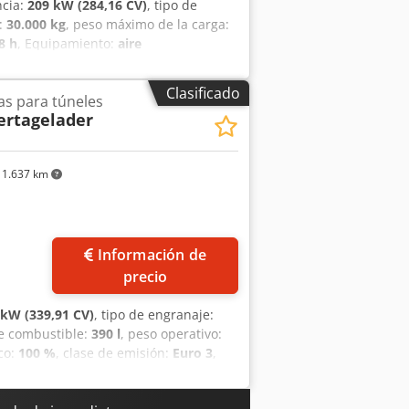
ncia:
209 kW (284,16 CV)
, tipo de
o:
30.000 kg
, peso máximo de la carga:
8 h
, Equipamiento:
aire
s
, Dirección: Dirección articulada con
o del depósito de combustible: 540 l
Clasificado
s para túneles
da delantera/trasera: 18,00 - 25 Carga
ertagelader
de tracción máx.: 248 kN Motor de
pendiente transversal máx.
erf Círculo de giro exterior/interior:
1.637 km
cidad máxima cargado hacia
iador/convertidor catalítico
or eje eje delantero/trasero
.000 kg
Información de
precio
 kW (339,91 CV)
, tipo de engranaje:
de combustible:
390 l
, peso operativo:
co:
100 %
, clase de emisión:
Euro 3
,
00 mm
, Año de fabricación:
2013
, Carga
dad del depósito de combustible: 390