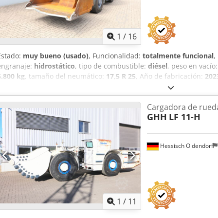
1
/
16
Estado:
muy bueno (usado)
, Funcionalidad:
totalmente funcional
,
engranaje:
hidrostático
, tipo de combustible:
diésel
, peso en vacío
6.800 kg
, tamaño del neumático:
17,5 R 25
, Año de fabricación:
202
Automatización: telemática para Wi-Fi/LTE Mando a distancia por r
2.230 mm Sistema de extinción de incendios: Ansul Checkfire 210D
Cargadora de rueda
motor: 144 kW / 193 CV Motor: Cummins QSB6.7 EPA Tier 3 / EU Stag
GHH
LF 11-H
estándar: 8.705 mm Cjdpfozcchuox Ak Horf Altura con la cuchara b
levantada: 4.298 mm Fuerza de vuelco, hidráulica: 13.350 kg Tamañ
de vuelco, mecánica: 11.700 kg Capacidad de carga, cuchara estánda
Hessisch Oldendorf
delantero/trasero: 8.600 / 10.700 kg Peso de la máquina en vacío: 1
1
/
11