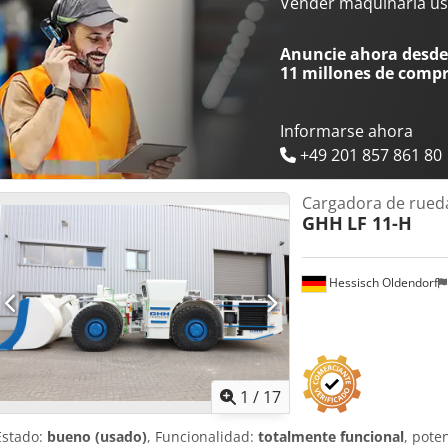
litros Freno: SAHR (aplicación por resorte, liberación hidráulica) 
Vender maquinaria us
cada rueda Radio de giro (exterior): 7,508 m Transmisión: Dana Ser
velocidades con convertidor de par Radio de giro (interior): 4,015
Anuncie ahora desde 
máxima: 26,9 km/h (en 4ª marcha) Carga por eje trasero: 18.885 kg
11 millones de comp
Peso: aprox. 39.000 kg Potencia (a 2.100 rpm): 250 kW / 355 CV Fa
Tier 3/EU Stage IIIA Capacidad de la cuchara (colmada): 6,4 m³ Fue
Fuerza de arranque (hidráulica): 22.300 kg Capacidad de carga: 14.
Informarse ahora
+49 201 857 861 80
Cargadora de rueda
GHH
LF 11-H
Hessisch Oldendorf
1
/
17
Estado:
bueno (usado)
, Funcionalidad:
totalmente funcional
, pote