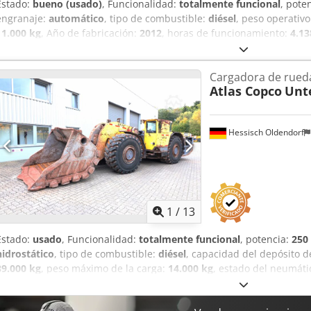
Estado:
bueno (usado)
, Funcionalidad:
totalmente funcional
, pote
engranaje:
automático
, tipo de combustible:
diésel
, peso operativ
11.000 kg
, Año de fabricación:
2012
, horas de funcionamiento:
4.13
acondicionado, cabina, filtro de hollín, tracción a las cuatro rueda
dirección asistida hidráulica. Ángulo de dirección: + - 40° Contenid
Cargadora de rueda
Contenido del depósito hidráulico: 550 l. Tamaño de neumáticos rue
Atlas Copco
Unt
por eje delantero / eje trasero cargado: 29.400 / 11.600 kg fuerza 
accionamiento: Cummins QSL9 Potencia máxima: 209 kW/2000 rpm. 
permitida: 15% Pendiente máxima permitida: 28% Codpfx Asvrd Epjk H
Hessisch Oldendorf
6.713 / 3547 mm Contenido de la pala (SAE, colmada): 5,4 m³ Velo
delante/hacia atrás en el avión: 25,0 km/h Sistema de escape: silenc
Dimensiones principales: 9.715 x 2.600 x 2450 mm (LxAnxAl) Carga p
descargado: 13.100 / 16.900 kg Peso propio: 30.000 kg Carga útil: 11
1
/
13
Estado:
usado
, Funcionalidad:
totalmente funcional
, potencia:
250
hidrostático
, tipo de combustible:
diésel
, capacidad del depósito 
39.000 kg
, peso máximo de la carga:
14.000 kg
, estado del neumáti
volumen de la pala:
6,4 m³
, ancho del cucharón de excavación:
2.8
por eje delantero: 19.115 kg Cabina: certificada ROPS/FOPS Capaci