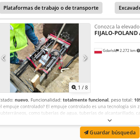
de arranque, hidráulica: 13.400 kg Capacidad de manipulación, cuc
Plataformas de trabajo o de transporte
Excavad
vacío: 20.650 kg Carga sobre ejes delantero/trasero: 8.910 / 11.750 
Conozca la elevado
FIJALO-POLAND
Gdańsk
2.272 km
1
/
8
Estado:
nuevo
, Funcionalidad:
totalmente funcional
, peso total:
10
el empuje controlado? El empuje controlado es una tecnología sin z
subterráneos, como tuberías de agua, tuberías de alcantarillado, ca
teletécnicos, de fibra óptica, de agua o de alcantarillado, sin nece
La máquina de perforación es de accionamiento hidráulico y está e
Guardar búsqueda
permite corregir la trayectoria de perforación. Gracias a los sistem
profundidad y la dirección de la perforación, lo que permite manten