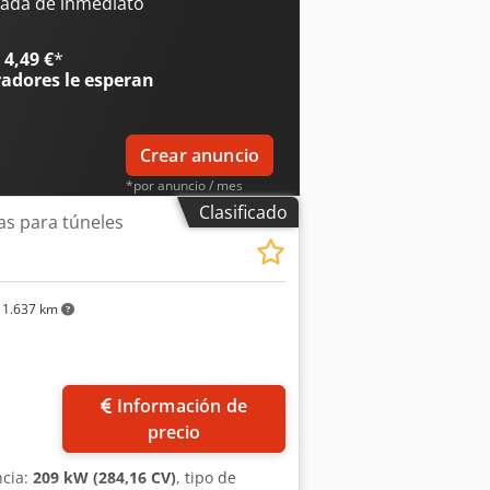
frenos húmedos de discos múltiples en
ada de inmediato
ie T40000, transmisión powershift de 4
 m Crodpfxsxpww Ae Ak Hjf Velocidad
4,49 €
*
 Par máximo (a 1.350 rpm): 1.674 Nm
radores
le esperan
bricante del motor: Cummins QSM11 EPA
rza de arranque (mecánica): 18.420 kg
000 kg
Crear anuncio
*por anuncio / mes
Clasificado
s para túneles
1.637 km
Información de
precio
ncia:
209 kW (284,16 CV)
, tipo de