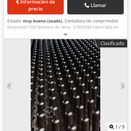
Información de
Llamar
precio
Estado:
muy bueno (usado)
, Contadora de comprimidos
Easycount CD5 Número de serie: 51002040 Fabricada en
acero inoxidable, la Easycount permite realizar un
inventario preciso de todos los comprimidos y cápsulas de
Clasificado
gelatina blanda, así como de la mayoría de los tamaños y
formas de comprimidos. Llenará con exactitud y de forma
automática todo tipo de envases, verificará el número de
envases completos en cualquier momento e identificará
cuántas unidades se han contado en los últimos envases,
incluso si están incompletos. 1Ph Dodoiy Nngopfx Anwekr
1
/
9