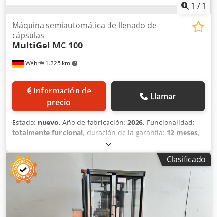
1
/
1
Máquina semiautomática de llenado de
cápsulas
MultiGel
MC 100
Wehr
1.225 km
Información de
Llamar
precio
Estado:
nuevo
, Año de fabricación:
2026
, Funcionalidad:
totalmente funcional
, duración de la garantía:
12 meses
,
MC100 – Cargador / Rellenador de Cápsulas Djdpfsyktzusx
Anwjkr Máquina semiautomática de llenado modelo MC
Clasificado
100 para cápsulas de gelatina dura con 100 orificios,
permitiendo la producción de hasta 3.200 cápsulas por
hora. La máquina consta de un cargador y un rellenador,
ambos montados sobre una base independiente. Se
entrega completamente equipada, incluyendo un
dispositivo para prensar el polvo y un vibrador