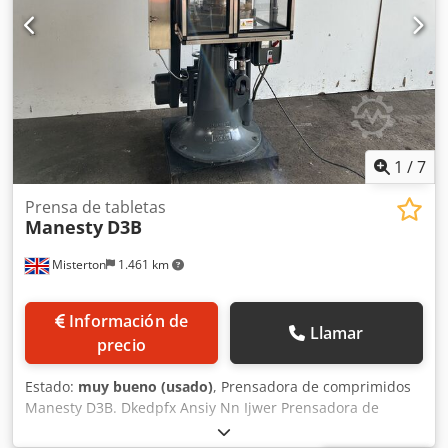
electromagnético que garantiza la distribución uniforme
del polvo en las cápsulas. La máquina está equipada con
un formato de cápsula, seleccionable entre los tamaños 00
– 0 – 1 – 2 – 3 – 4. Bajo pedido también se pueden
suministrar los tamaños de cápsulas 000, 5 y DB Caps.
Datos técnicos: Base individual Dimensiones de la
máquina: 650 x 380 x 410 mm Peso neto: 30 kg Conexión
eléctrica: 1 Ph. 230 V. 50 Hz.
1
/
7
Prensa de tabletas
Manesty
D3B
Misterton
1.461 km
Información de
Llamar
precio
Estado:
muy bueno (usado)
, Prensadora de comprimidos
Manesty D3B. Dkedpfx Ansiy Nn Ijwer Prensadora de
comprimidos Manesty de 16 estaciones, con una