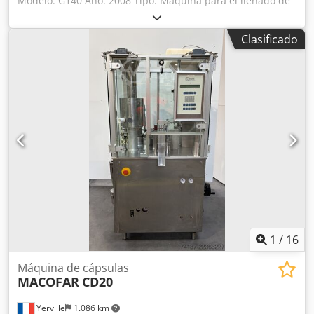
Modelo: G140 Año: 2008 Tipo: Máquina para el llenado de
cápsulas duras Capacidad máxima: 140 000 cápsulas por
hora Tamaños disponibles: tamaño 0 Unidad de
Clasificado
dosificación de polvo Unidad de vacío Interfaz hombre-
máquina con pantalla táctil SRI: sistema de selección de
cápsulas Dodpozhxv Djfx Anwjkr SWC: sistema de pesaje y
control con verificación del 100 % del peso neto Horas de
funcionamiento: 11 343 horas Potencia: 16,8 kW Revisada y
actualizada por MG2 (diciembre de 2023); informe
disponible. Archivo técnico completo en formato digital.
1
/
16
Máquina de cápsulas
MACOFAR
CD20
Yerville
1.086 km