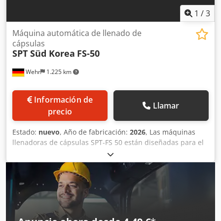
1
/
3
Máquina automática de llenado de
cápsulas
SPT Süd Korea
FS-50
Wehr
1.225 km
Información de
Llamar
precio
Estado:
nuevo
, Año de fabricación:
2026
, Las máquinas
llenadoras de cápsulas SPT-FS 50 están diseñadas para el
llenado completamente automático de cápsulas de
gelatina dura de tamaño #00 a #4 (opcionalmente #000 y
5) con polvo, granulado o pellets, en el sector farmacéutico
y de suplementos alimenticios. La dosificación se realiza
mediante un disco dosificador, que garantiza una alta
precisión en la cantidad de llenado. Dksdpfx Aef Hp U
Uonwer La nueva serie SPT de máquinas llenadoras de