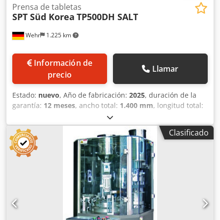
Prensa de tabletas
SPT Süd Korea
TP500DH SALT
Wehr
1.225 km
Información de
Llamar
precio
Estado:
nuevo
, Año de fabricación:
2025
, duración de la
garantía:
12 meses
, ancho total:
1.400 mm
, longitud total:
1.400 mm
, altura total:
2.000 mm
, velocidad de rotación
(distancia/tiempo):
50 mm/min
, Prensa rotativa de tabletas
Clasificado
SPT-TP500DH producción de sal Pantalla táctil, panel de
control PLC; HMI (interfaz hombre-máquina); SPT-TP 500
DH Número de estaciones 33 Herramientas estándar /
Herramientas estándar UE 1“(IPZ1”) Salida/Hora máx.
Salida/Hora máx.uds 180.000 Revoluciones / Números de
Rotación rpm 5-50 Tamaño máximo de tableta
redonda/redonda 30 Dkodpfx Aovu Uk Uonwjr Dimensión
máxima de la tableta mm 30 Profundidad de llenado máx.
/ Profundidad de llenado máx. mm 35 Profundidad de