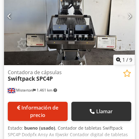
1
/
9
Contadora de cápsulas
Swiftpack
SPC4P
Misterton
1.461 km
Información de
Llamar
precio
Estado:
bueno (usado)
, Contador de tabletas Swiftpack
SPC4P Dodpfx Ansy Ax Iljwskr Contador digital de tabletas