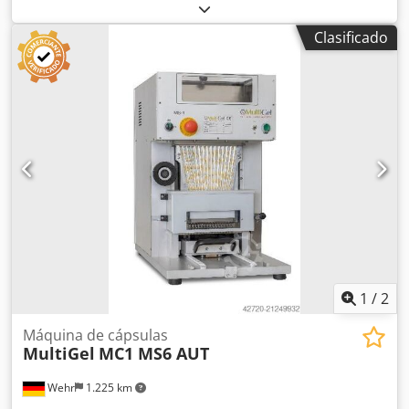
de dos vías, fabricado en acero inoxidable, diseñado para
el conteo de alta precisión de tabletas y cápsulas; utilizado
Clasificado
previamente para llenar tanto botellas de plástico como de
vidrio.
1
/
2
Máquina de cápsulas
MultiGel
MC1 MS6 AUT
Wehr
1.225 km