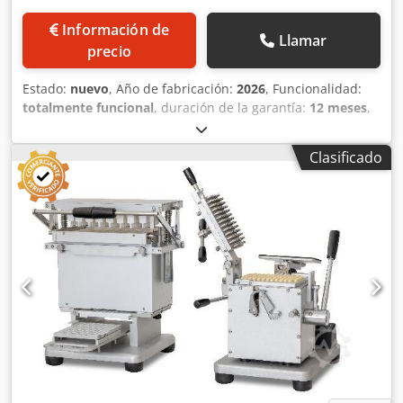
Información de
Llamar
precio
Estado:
nuevo
, Año de fabricación:
2026
, Funcionalidad:
totalmente funcional
, duración de la garantía:
12 meses
,
Cargador automático de cápsulas Mod. MS1 y llenadora de
cápsulas Mod. MS6 AUT Máquina de llenado automática
Clasificado
Mod. MS 6 AUT para cápsulas de gelatina dura con 300
alojamientos de cápsulas para producción. Con el
cargador automático MS 1, se pueden producir hasta
16.000 cápsulas por hora. Dkjdoykt Rpspfx Anwor La
máquina está equipada con un formato de cápsulas
seleccionable entre los tamaños 00 – 0 – 1 – 2 – 3 – 4. Bajo
pedido, también se pueden suministrar cápsulas en los
tamaños 000, 5 y DB Caps. Datos técnicos Dimensiones de
la máquina MS6 AUT: 500 x 400 x 700 mm Dimensiones de
la máquina MS1: 410 x 700 x 650 mm Peso neto de la
máquina MS6 AUT: 55 kg Peso neto de la máquina MS1:
115 kg Conexión eléctrica: 1 Ph. 230 V. 50 Hz.