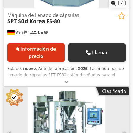
1
/
1
Máquina de llenado de cápsulas
SPT Süd Korea
FS-80
Wehr
1.225 km
Información de
Llamar
precio
Estado:
nuevo
, Año de fabricación:
2026
, Las máquinas de
llenado de cápsulas SPT-FS80 están diseñadas para el
llenado completamente automático de cápsulas de
gelatina dura de los tamaños #00 a #4 (opcionalmente
Clasificado
#000 y 5) con polvo, granulado o gránulos en el sector
farmacéutico y de suplementos alimenticios. La
dosificación se realiza mediante un disco dosificador, que
garantiza una alta precisión en la cantidad de llenado.
Dodpfx Anjdy Dynewjkr La nueva serie SPT de máquinas de
llenado de cápsulas completamente automáticas permite:
Tamaños de cápsulas de #000 a 5 Encapsulación de polvo,