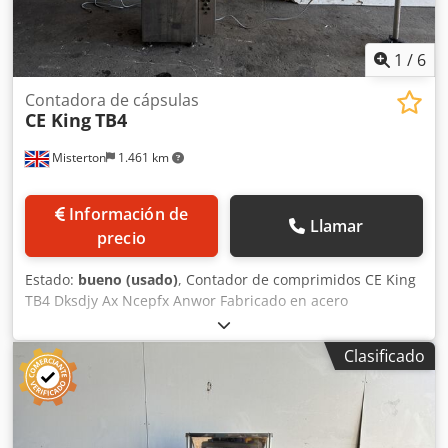
1
/
6
Contadora de cápsulas
CE King
TB4
Misterton
1.461 km
Información de
Llamar
precio
Estado:
bueno (usado)
, Contador de comprimidos CE King
TB4 Dksdjy Ax Ncepfx Anwor Fabricado en acero
inoxidable, contador electrónico de comprimidos o
cápsulas, de dos canales, tolva de producto con tapa
Clasificado
superior y control de frecuencia de vibración para la
alimentación del producto en el canal de dosificación,
montado sobre transportador de cadena de lamas de 3000
mm x 100 mm, llena hasta 30 envases por minuto,
trifásico.