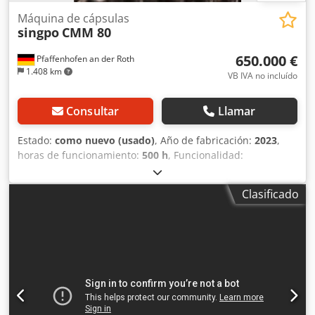
Máquina de cápsulas
singpo
CMM 80
650.000 €
Pfaffenhofen an der Roth
1.408 km
VB IVA no incluído
Consultar
Llamar
Estado:
como nuevo (usado)
, Año de fabricación:
2023
,
horas de funcionamiento:
500 h
, Funcionalidad:
totalmente funcional
, número de máquina/vehículo:
H32023/1001
, Línea de producción para la fabricación de
Clasificado
cápsulas vacías Compuesta por: • Depósito de mezcla para
la preparación de solución de HPMC • Sistema para el
proceso de inmersión y conformado de cápsulas con túnel
de secado • Máquina cortadora para la parte superior de
la cápsula • Máquina cortadora para la parte inferior de la
cápsula • Máquina de montaje • Sistema de clasificación
con inspección por cámara y expulsión individual
programable • Sistema de aire comprimido con secador