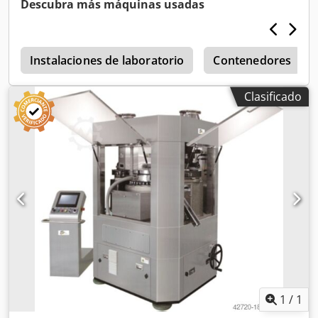
Descubra más máquinas usadas
farmacéutico y de suplementos alimenticios. El dosificado
se realiza a través de un disco dosificador, que garantiza
una alta precisión en la cantidad de llenado. La nueva
serie SPT de máquinas de llenado de cápsulas
Instalaciones de laboratorio
Contenedores
completamente automáticas ofrece las siguientes ventajas:
Tamaño de cápsula de #000 a #5. Posibilidad de
Clasificado
encapsular polvo, gránulos y pellets. Dkodpfxody Dywo
Anwsr Cambio de formato más rápido y sencillo, sin
necesidad de herramientas adicionales. Pantalla táctil.
Facilidad de uso a través de una interfaz hombre-máquina
(HMI). Cumplimiento de las directrices GMP. Certificación
CE. 2 años de garantía. Servicio de instalación y reparación
desde Alemania. Número de segmentos: 14. Rendimiento
máximo: 110.000 cápsulas por hora. Tamaño de cápsula:
#00, 1, 2, 3, 4 (opcionalmente #000, 5). Velocidad máxima
de rotación: 130 rpm. Control de velocidad: inversor.
Dimensiones de la máquina: 1.650 x 1.650 x 1.030 mm.
1
/
1