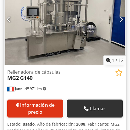
1
/
12
Rellenadora de cápsulas
MG2
G140
Janville
971 km
Información de
Llamar
precio
Estado:
usado
, Año de fabricación:
2008
, Fabricante: MG2