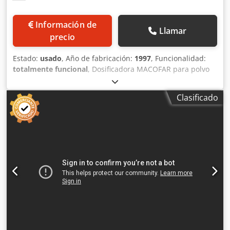
Información de
Llamar
precio
Estado:
usado
, Año de fabricación:
1997
, Funcionalidad:
totalmente funcional
, Dosificadora MACOFAR para polvo
tipo CD20. Se vende con 3 formatos de polvo: 00, 0 y 1.
Rendimiento teórico máximo: 20 000 unidades/hora. 50 Hz
Clasificado
/ 2,5 kW. Peso neto: 800 kg. Dkedpfx Anszmwaxewsr Se
vende con su bomba de vacío.