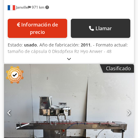
x 1.750 x 2.100 mm.
Janville
971 km
Información de
Llamar
precio
Estado:
usado
, Año de fabricación:
2011
, - Formato actual:
tamaño de cápsula 0 Dksdpfxsx Rz Hyo Anwer - 48
estaciones - Capacidad máxima: 200.000 cápsulas/hora -
Control de peso automático - Año: 2001 y reforma
Clasificado
completa en 2011/12 - Repuestos disponibles. - Toda la
documentación y archivos de calificación farmacéutica
disponibles.