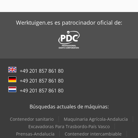
Linde Tractor
Werktuigen.es es patrocinador oficial de:
Mafi Tractor
Oms Flejadoras
Pramac Generadores
Siemens Motores Eléctricos
+49 201 857 861 80
Still Tractor
+49 201 857 861 80
Terberg Tractor
+49 201 857 861 80
Zeppelin Silos
Búsquedas actuales de máquinas:
Contenedor sanitario
Maquinaria Agrícola-Andalucía
Excavadoras Para Trasbordo-País Vasco
Prensas-Andalucía
Contenedor intercambiable