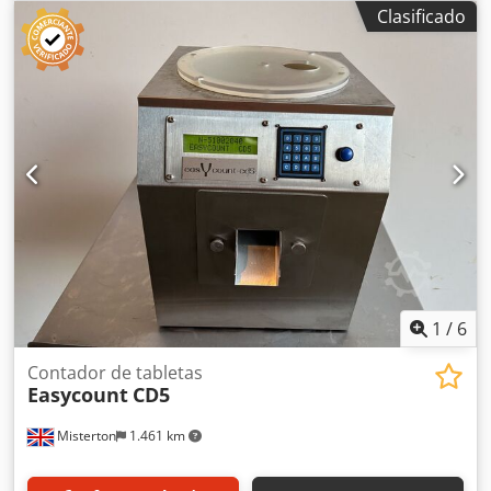
capacidad de hasta 500 comprimidos por minuto,
Clasificado
diámetro máximo del comprimido de 25 mm, profundidad
máxima de llenado de 20 mm, 3 fases.
1
/
6
Contador de tabletas
Easycount
CD5
Misterton
1.461 km