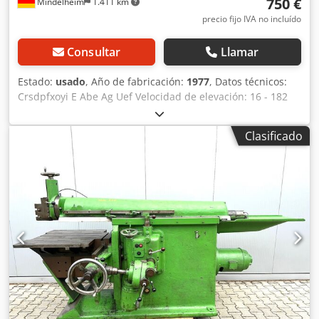
750 €
Mindelheim
1.411 km
precio fijo IVA no incluído
Consultar
Llamar
Estado:
usado
, Año de fabricación:
1977
, Datos técnicos:
Crsdpfxoyi E Abe Ag Uef Velocidad de elevación: 16 - 182
m/min Carrera: 400 mm Avance automático de mesa en
X/Z: 0,2 - 4,0 mm Cabezal orientable: sí Dimensiones
Clasificado
aprox.: 1950 x 1330 x 1570 mm Peso aprox.: 1500 kg