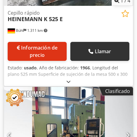
1
/
4
Cepillo rápido
HEINEMANN
K 525 E
Bühl
1.311 km
Información de
Llamar
precio
Estado:
usado
, Año de fabricación:
1966
, Longitud del
plano 525 mm Superficie de sujeción de la mesa 500 x 300
mm Altura de la pieza mm Dimensiones de la máquina L x
A x A 1,98 x 1,06 x 1,42 m Accesorios: Tornillo de banco de
Clasificado
la máquina (ancho de mordaza 200 mm) sobre plato
giratorio, Crodpfstumrasx Ag Uef dispositivo de elevación
vertical, elevador de cincel