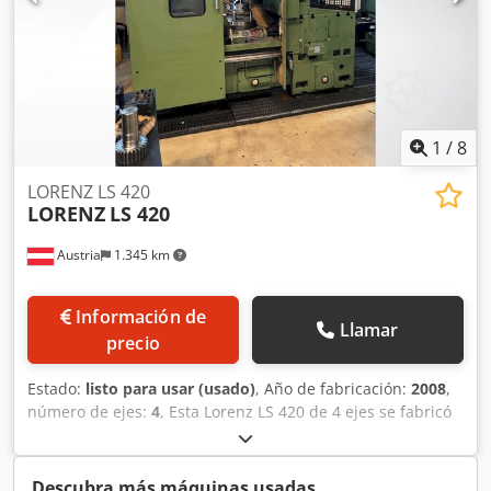
1
/
8
LORENZ LS 420
LORENZ
LS 420
Austria
1.345 km
Información de
Llamar
precio
Estado:
listo para usar (usado)
, Año de fabricación:
2008
,
número de ejes:
4
, Esta Lorenz LS 420 de 4 ejes se fabricó
en 2008. Cuenta con un sistema de control NUM, capaz de
manejar splines externos e internos, puntos únicos y
splines de segmento. Puede gestionar uniones de estrías
Descubra más máquinas usadas