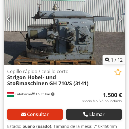
1
/
12
Cepillo rápido / cepillo corto
Strigon Hobel- und
Stoßmaschinen
GH 710/S (3141)
1.500 €
Tatabánya
1.935 km
precio fijo IVA no incluído
Consultar
Llamar
Estado:
bueno (usado)
, Tamaño de la mesa: 710x450mm