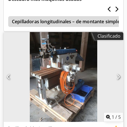
de hasta B = 25 mm y perfiles de cubos de estrías. La
longitud de carrera es de 140 mm. Considere la
oportunidad de comprar esta Lorenz LS 420. Contacte con
s
nosotros para más información. Equipamiento adicional •
Cepilladoras longitudinales – de montante simple
laminado, diente único, alimentación en espiral Beneficios
de la máquina Ventajas cualitativas de la máquina •
Clasificado
Modernizada y convertida a cnc 2008 con todos los
procesos mencionados. Ventajas técnicas de la máquina
Cjdpfx Agjx D Iyko Ujrf • Longitud de la carrera: 140 mm •
Estrías exteriores • Estrías internas • Puntos únicos •
Splines de segmento • Unión por estrías de hasta 25 mm •
Perfiles de cubo estriados internos / externos • Estrías
hasta calidad 6 / 7 Más información Máquina aún en
marcha
1
/
5