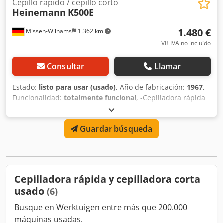
Cepillo rápido / cepillo corto
Heinemann
K500E
1.480 €
Missen-Wilhams
1.362 km
VB IVA no incluído
Consultar
Llamar
Estado:
listo para usar (usado)
, Año de fabricación:
1967
,
Funcionalidad:
totalmente funcional
, -Cepilladora rápida
Heinemann -K500E -necesario -funcional Crjdpjvrzqiefx Ag
Usf -Oxido flash ver fotos -Carga posible
Guardar búsqueda
Cepilladora rápida y cepilladora corta
usado
(6)
Busque en Werktuigen entre más que 200.000
máquinas usadas.