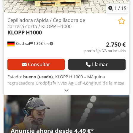
1
/
15
Cepilladora rápida / Cepilladora de
carrera corta / KLOPP H1000
KLOPP
H1000
2.750 €
Bruchsal
1.363 km
precio fijo IVA no incluído
Consultar
Llamar
Estado:
bueno (usado)
, KLOPP H 1000 – Máquina
regruesadora Crodpfjzfv Nvex Ag Uef -Longitud de la mesa
de regruesado: aproximadamente 1000 mm -Ancho de la
mesa de regruesado: aproximadamente 750 mm -
Alimentación automática -Ampliación de la mesa de
trabajo Dimensiones: Largo x Ancho x Alto: 3,4 x 1,5 x 1,7
metros / Peso: 3800 kg Salvo errores u omisiones.
Anuncie ahora desde 4,49 €
*