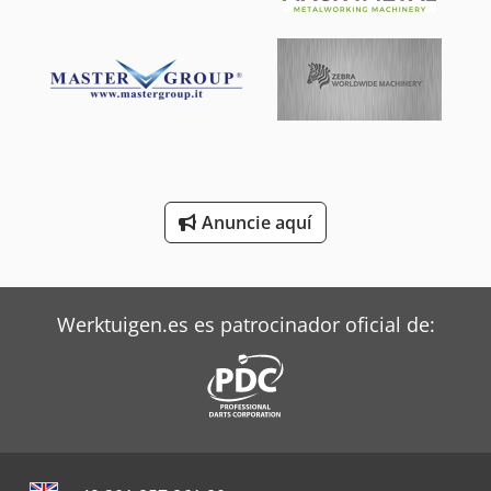
Mbo Plegadoras
Mitsubishi Aires Acondicionados
Oms Flejadoras
Siemens Motores Eléctricos
Terberg Tractor
Anuncie aquí
Trane Aires Acondicionados
Valtra Tractores
Werktuigen.es es patrocinador oficial de: