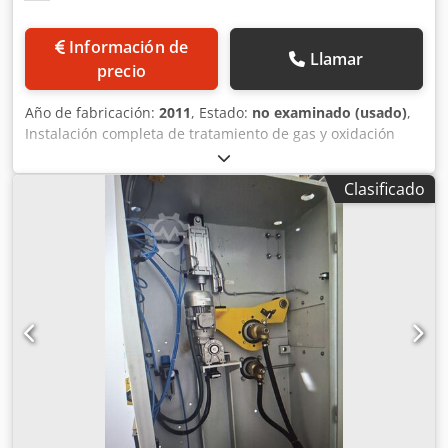
Información de
Llamar
precio
Año de fabricación:
2011
, Estado:
no examinado (usado)
,
Instalación completa de tratamiento de gas y oxidación
catalítica con recuperación de calor – Año de construcción:
2011 Por encargo de un cliente, ofrecemos a la venta una
Clasificado
instalación industrial de alta calidad para el tratamiento
de gas y la oxidación catalítica. La instalación se diseñó y
construyó originalmente para el tratamiento de corrientes
de gas que contienen metano, sulfuro de hidrógeno e
hidrocarburos procedentes de una aplicación geotérmica.
Actualmente se encuentra completamente montada y
puede ser inspeccionada previa cita. La instalación se
puso fuera de servicio en 2015 y, posteriormente, se
inhabilitó de forma profesional. Todos los componentes en
contacto con los fluidos se vaciaron y limpiaron. Desde la
inhabilitación, la instalación no se ha utilizado ni se ha
sometido a mantenimiento periódico. No se ha realizado