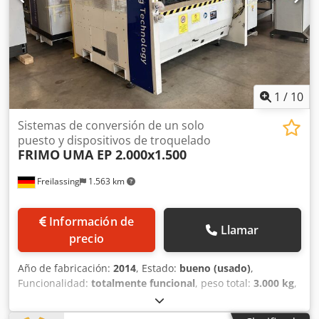
cita. Por favor, envíenos una oferta justa y realista.
(ajuste sencillo del enfoque) - Altura máx. del componente
aprox. 270 mm - Eje Z ajustable eléctricamente (ajuste del
plano de trabajo) - Bastidor de perfil de aluminio -
Conexión 230V - Refrigeración por aire - Ordenador portátil
con sistema operativo Windows - Dimensiones: 800x 600 x
1660mm (LxAxH) - Peso: aprox. 80 Kg
1
/
10
Sistemas de conversión de un solo
puesto y dispositivos de troquelado
FRIMO
UMA EP 2.000x1.500
Freilassing
1.563 km
Información de
Llamar
precio
Año de fabricación:
2014
, Estado:
bueno (usado)
,
Funcionalidad:
totalmente funcional
, peso total:
3.000 kg
,
longitud total:
4.760 mm
, ancho total:
3.115 mm
, altura
total:
2.360 mm
, número de propietarios anteriores:
1
,