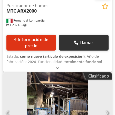
Purificador de humos
MTC
ARX2000
Romano di Lombardia
1.232 km
Información de
Llamar
precio
Estado:
como nuevo (artículo de exposición)
, Año de
fabricación:
2024
, Funcionalidad:
totalmente funcional
,
horas de funcionamiento:
158 h
, Equipamiento:
documentación / manual
, Filtro Purificador ARX-2000 -
Clasificado
USADO - 157 HORAS Y 58 MINUTOS Sistema de tratamiento
de aire Arx-2000 es un filtro purificador de aire para la
máquina láser de Co2; está dimensionado para MT-1613 ,
MT-2513 y CO2 Conveyor máquina láser Equipado con
prácticas ruedas. Nuestros sistemas Arx reducen
considerablemente los contaminantes y los olores,
garantizando un excelente confort al microclima de trabajo