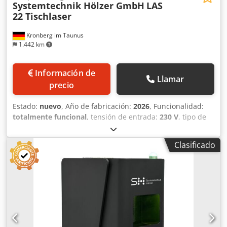
Systemtechnik Hölzer GmbH
LAS
22 Tischlaser
Kronberg im Taunus
1.442 km
Información de
Llamar
precio
Estado:
nuevo
, Año de fabricación:
2026
, Funcionalidad:
totalmente funcional
, tensión de entrada:
230 V
, tipo de
corriente de entrada:
Aire acondicionado
, potencia del
láser:
30 W
, tipo de refrigeración:
aire
, peso total:
45 kg
,
Clasificado
tipo de ajuste de altura:
eléctrico
, longitud del área de
exploración:
110 mm
, ancho del área de escaneo:
110 mm
,
longitud de onda del láser:
1.064 nm
, temperatura
ambiente (mín.):
15 °C
, temperatura ambiente (máx.):
35
°C
, La LAS 22 es una unidad compacta de sobremesa con
una pequeña área de trabajo, ideal para piezas pequeñas.
Gracias a su reducido tamaño, el sistema es muy práctico y
puede utilizarse en cualquier lugar. El sistema universal