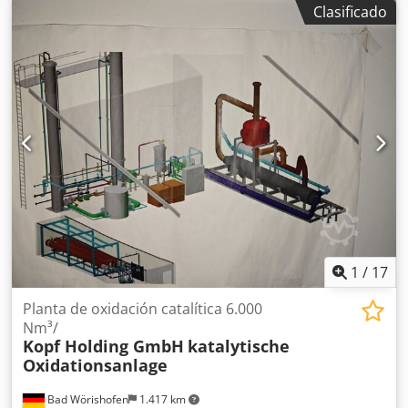
Clasificado
paja/heno/alfalfa, fabricada en 2018. Cuenta con
aproximadamente 7000 horas de funcionamiento. La
capacidad de producción horaria, según el fabricante, es
de 700 a 1200 kg, dependiendo de la biomasa. También
tenemos disponible una prensa independiente de 90 kW
por 95 000 €, con aproximadamente 500 horas de
funcionamiento, fabricada en 2025. Tipo: Armario de
control para prensa de pellets Número: 20182138 Año de
fabricación: 2018 Alimentación: TNC-S 400 V CA/N/PE
Frecuencia: 50 Hz Potencia: 195 kW Corriente máxima: 375
A Dkedpfxszrvh Es Adyjr Si tiene alguna pregunta o
necesita más información, no dude en enviarnos un
mensaje o llamarnos.
1
/
17
Planta de oxidación catalítica 6.000
Nm³/
Kopf Holding GmbH
katalytische
Oxidationsanlage
Bad Wörishofen
1.417 km