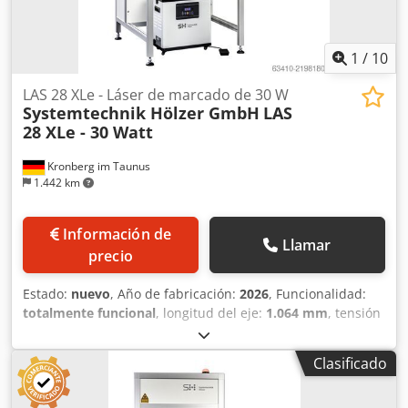
1
/
10
LAS 28 XLe - Láser de marcado de 30 W
Systemtechnik Hölzer GmbH
LAS
28 XLe - 30 Watt
Kronberg im Taunus
1.442 km
Información de
Llamar
precio
Estado:
nuevo
, Año de fabricación:
2026
, Funcionalidad:
totalmente funcional
, longitud del eje:
1.064 mm
, tensión
de entrada:
230 V
, tipo de corriente de entrada:
Aire
acondicionado
, potencia del láser:
30 W
, tipo de
Clasificado
refrigeración:
aire
, ancho total:
1.500 mm
, altura total:
2.050 mm
, longitud total:
900 mm
, rango de trabajo:
600