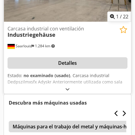
1
/
22
Carcasa industrial con ventilación
Industriegehäuse
Saarlouis
1.284 km
Detalles
Estado:
no examinado (usado)
, Carcasa industrial
Dedpszilmxsfx Adyskr Anteriormente utilizada como sala
de medición Carcasa industrial completamente
encapsulada Dimensiones Puerta enrollable aprox. 3500 ×
2960 × 2960 mm Envolvente completa aprox. 22.000 ×
Descubra más máquinas usadas
15.000 × 9.000 mm Equipos de elevación Grúa puente
ABUS Capacidad de carga: 1 tonelada Sistema de
ventilación y climatización 2 unidades exteriores de
s
Mitsubishi Electric Bloque Mitsubishi 1 Tipo: PUZ-
Máquinas para el trabajo del metal y máquinas-her
M125VKA2 Año de fabricación: 2022 Bloque Mitsubishi 2