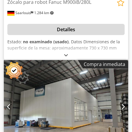
Zócalo para robot Fanuc M900iB/280L
Saarlouis
1.284 km
Detalles
Estado:
no examinado (usado)
, Datos Dimensiones de la
superficie de la mesa: aproximadamente 730 x 730 mm
Djdezilrhepfx Adyekr Apta para el robot Fanuc
M900iB/280L Dimensiones totales: aproximadamente 940 x
Compra inmediata
810 x 660 mm