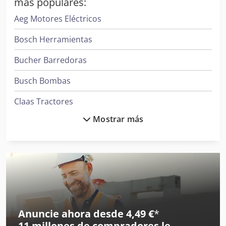
más populares:
Aeg Motores Eléctricos
Bosch Herramientas
Bucher Barredoras
Busch Bombas
Claas Tractores
Mostrar más
Clark Tractor
Demag Grúas
Ge Ultrasonido
Ingersoll Rand Compresores
Ingersoll Rand Herramientas
Anuncie ahora desde 4,49 €
*
11 millones de compradores
le
Jcb Tractores