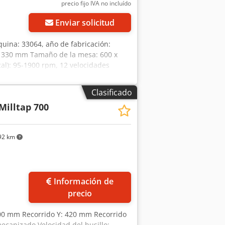
precio fijo IVA no incluído
Enviar solicitud
uina: 33064, año de fabricación:
Z: 330 mm Tamaño de la mesa: 600 x
cal): 95-1900 rpm, 12 velocidades
ncia del motor: 1,1 y 1,4 kW Conexión a
iento del mandril en el cabezal
Clasificado
n bomba mecánica en la base de la
 Milltap 700
 necesario (largo x ancho x alto): 1100
 estado La máquina fue revisada en
92 km
Información de
precio
700 mm Recorrido Y: 420 mm Recorrido
canizado Velocidad del husillo: