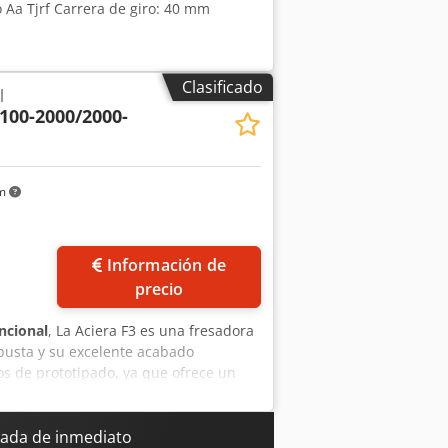
o Aa Tjrf Carrera de giro: 40 mm
Clasificado
l
 100-2000/2000-
km
Información de
precio
ncional
, La Aciera F3 es una fresadora
busta y su excelente acabado
ros de prototipado, ya que ofrece un
eznh Ehex Aa Tof
ada de inmediato