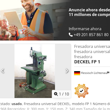
Anuncie ahora desde 
11 millones de comp
Informarse ahora
+49 201 857 861 80
Fresadora universa
fresadora universal
fresadora
DECKEL
FP 1
Hessisch Lichtenau
1
/
10
Estado:
usado
, Fresadora universal DECKEL, modelo FP 1 Número d
1968 Recorridos: X: 300 mm, Y: 150 mm, Z: 340 mm Tamaño de la me