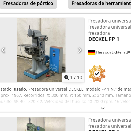
Fresadoras de pórtico
Fresadoras de herramienta
vertical: inclinable +/- 90° - Estructura metálica de perfiles angul
Ekvofx Aa Tsrf Espacio requerido: L x A x A: 1100 x 900 x 1650 mm 
Fresadora universa
fresadora universal
fresadora
DECKEL
FP 1
Hessisch Lichtenau
1
/
10
Estado:
usado
, Fresadora universal DECKEL, modelo FP 1 N.º de má
aprox. 1967. Recorridos: X: 300 mm, Y: 150 mm, Z: 340 mm. Tamaño
husillo: SK 40 - S20 x 2. Velocidad del husillo: 40-2000 rpm, 16 velo
kW, conmutable. Conexión a la red: 380 V, 50 Hz. - Avance en los ejes
mediante 2 velocidades de motor y 8 etapas de engranaje. - Despla
Fresadora universa
cabezal de fresado vertical: 60 mm. - Mesa angular, basculante, gir
fresadora universal
refrigerante en la base de la máquina. - Armario de control adyacen