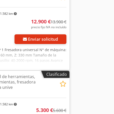
aoghtvao Tjf
1.582 km
12.900 €
13.900 €
precio fijo IVA no incluído
Enviar solicitud
P 1 Fresadora universal N° de máquina:
: 160 mm, Z: 330 mm Tamaño de la
usillo: 40-2000 rpm, 16 pasos Avance
cia del motor: 1,4 / 1,8 kW,
inuo en los ejes X y Z Cjdpfx Asr D T U
Clasificado
l de herramientas,
 8 etapas de caja de cambios - Carrera
mientas, fresadora
 inclinable y extensible horizontalmente
a unive
n en la base de la máquina - Armario
 la base de la máquina - Esquema
mm Peso: 770 kg En muy buen estado
1.582 km
5.300 €
5.600 €