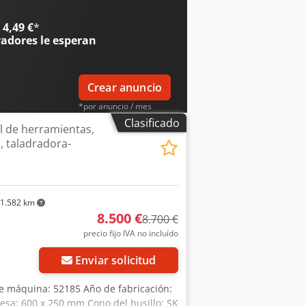
4,49 €
*
radores
le esperan
Crear anuncio
*por anuncio / mes
Clasificado
l de herramientas,
, taladradora-
1.582 km
8.500 €
8.700 €
precio fijo IVA no incluído
Enviar solicitud
e máquina: 52185 Año de fabricación:
sa: 600 x 250 mm Cono del husillo: SK