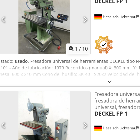
DECKEL
FP 1
alto): 1100 x 1100 x 1600 mm. Peso: 690 kg. Buen estado. Credpfx A
Hessisch Lichtenau
1
/
10
Estado:
usado
, Fresadora universal de herramientas DECKEL tipo F
2101 - Año de fabricación: 1979 Recorridos (manual) X: 300 mm, Y
mesa: 600 x 210 mm Cono del husillo: SK 40 - S20x2 Velocidad del h
en los ejes X e Y: 5 a 500 mm/min Avance rápido: 1200 mm/min Poten
conmutación de polos Conexión eléctrica: 380 V, 50 Hz - Avance cont
Fresadora universa
Dja Terf - Velocidad del husillo mediante 2 velocidades del motor y
fresadora de herra
de pinola en la cabeza fresadora vertical: 60 mm - Cabezal vertical
universal, fresador
100 mm - Mesa angular fija 600 x 210 mm - Sistema de refrigeració
DECKEL
FP 1
eléctrico independiente - Bandeja de virutas original montable en
eléctrico disponible Dimensiones (L x A x H): 1350 x 1100 x 1700 
Hessisch Lichtenau