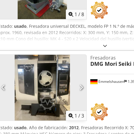
1
/
8
Estado:
usado
, Fresadora universal DECKEL, modelo FP 1 N.º de máq
aprox. 1960, revisada en 2012 Recorridos: X: 300 mm, Y: 150 mm, 
210 mm Cono del husillo: MK 4 - S20 x 2 Velocidad del husillo (verti
Velocidad del husillo (horizontal): 60-1200 rpm, 12 velocidades Pote
la red eléctrica: 380 V, 50 Hz - Avance en los ejes X e Y - Desplazam
Fresadoras
fresador vertical - Mesa angular fija - Sistema de refrigeración co
DMG Mori
Seiki
máquina - Cuadro eléctrico adyacente con conexión de cable Espacio
x 900 x 1600 mm Peso: aprox. 900 kg Cjdpedzp T Esfx Aa Torf Buen
2012.
Emmelshausen
1.3
1
/
3
Estado:
usado
, Año de fabricación:
2012
, Fresadoras Recorrido X: 
Z: 380 mm Máquina HSC Número de ejes: 3 Fresadora / centro de me