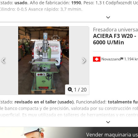
Estado:
usado
, Año de fabricación:
1990
, Peso: 1,3 t Codpfxozndt U
Cilindro: 0-0,5 Avance rápido: 3,7 m/min.
Fresadora universa
ACIERA
F3 W20 -
6000 U/Min
Novazzano
1.194 
1
/
20
Estado:
revisado en el taller (usado)
, Funcionalidad:
totalmente fu
de banco compacta y de precisión, valorada por su construcción ro
superficial. Es muy utilizada en talleres de herramientas y en cent
control preciso para piezas de tamaño pequeño a mediano. Credpf
Vender maquinaria us