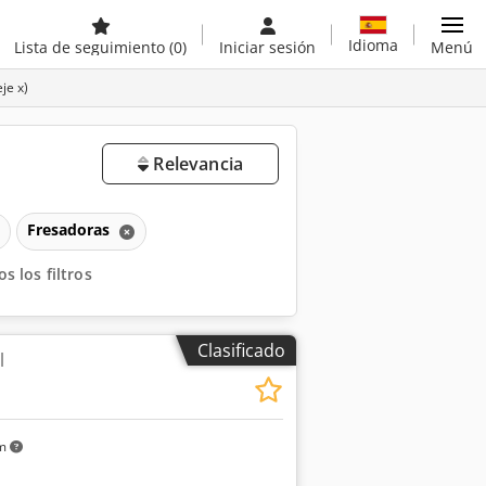
Idioma
Lista de seguimiento
(0)
Iniciar sesión
Menú
je x)
Relevancia
Fresadoras
s los filtros
Clasificado
l
1
km