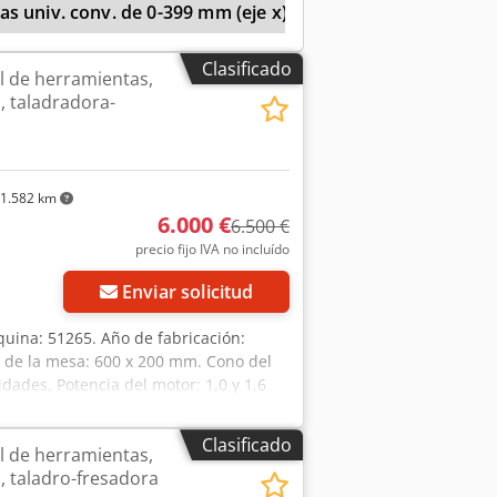
s univ. conv. de 0-399 mm (eje x)
ares con patas de la máquina Codpjiy
Peso: 650 kg En buen estado.
Clasificado
l de herramientas,
, taladradora-
1.582 km
6.000 €
6.500 €
precio fijo IVA no incluído
Enviar solicitud
quina: 51265. Año de fabricación:
 de la mesa: 600 x 200 mm. Cono del
cidades. Potencia del motor: 1,0 y 1,6
 X e Y. - Velocidad del husillo
zamiento del contrapunto en el
Clasificado
l de herramientas,
atoria e inclinable. - Bomba de
, taladro-fresadora
te. Espacio necesario (largo x ancho x