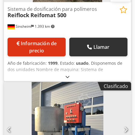
Sistema de dosificación para polímeros
Reiflock
Reifomat 500
Sinsheim
1.393 km
Información de
Llamar
precio
Año de fabricación:
1999
, Estado:
usado
, Disponemos de
dos unidades Nombre de maquina: Sistema de
dosificación para polímeros liquidos Credjyvixbopfx Ac Tsf
Fabricante: Reiflock Tipo: Reifomat 500 Año de fabricación:
Clasificado
1999 Potencia: Rendimiento del polímero: 0,12 - 2,5 l / min.
Flujo de agua: 40 - 160 l/min. Dimensiones: Largo 1000 x
ancho 750 x alto 1500 mm Peso en vacío:
aproximadamente 120 kilogramos Documentación técnica:
si Condición: Usado Precio: Bajo demanda