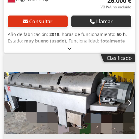
26.000 €
VB IVA no incluído
Consultar
Llamar
Año de fabricación:
2018
, horas de funcionamiento:
50 h
,
Estado:
muy bueno (usado)
, Funcionalidad:
totalmente
funcional
, número de máquina/vehículo:
C18/016/NP/06
,
Vendo prensa para el deshidratado de lodos MONOBELT
Clasificado
NP06-AD: línea completa con bombas, depósito para
polímero y tornillo para elevar los lodos deshidratados, por
ejemplo, a un remolque. Año de fabricación: 2018.
Prácticamente sin uso, no resultó adecuada para la
actividad que se llevaba a cabo y se optó por otras
soluciones. Crsdpfx Acezhgprs Tef