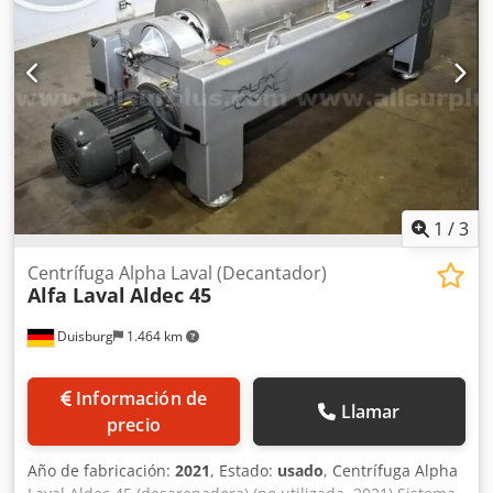
1
/
3
Centrífuga Alpha Laval (Decantador)
Alfa Laval
Aldec 45
Duisburg
1.464 km
Información de
Llamar
precio
Año de fabricación:
2021
, Estado:
usado
, Centrífuga Alpha