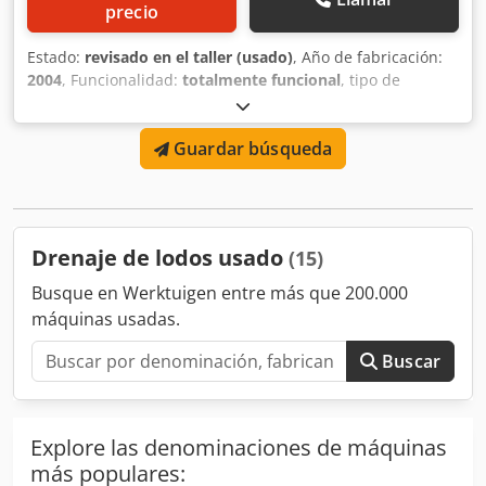
precio
Estado:
revisado en el taller (usado)
, Año de fabricación:
2004
, Funcionalidad:
totalmente funcional
, tipo de
corriente de entrada:
trifásico
, Alfa Laval aldec
406/AVNX420 completo, reacondicionado con freno de
Guardar búsqueda
corriente de Foucault. Codpoucrhuofx Ac Tjrf
Drenaje de lodos usado
(15)
Busque en Werktuigen entre más que 200.000
máquinas usadas.
Buscar
Explore las denominaciones de máquinas
más populares: