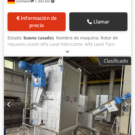
Sinsheim
1.393 km
Información de
Llamar
precio
Estado:
bueno (usado)
, Nombre de maquina: Rotor de
repuesto usado Alfa Laval Fabricante: Alfa Laval Tipo:
ALDEC 506 Año de fabricación: - Csdpfoza Dt Tsx Ac Tsrf
Diámetro interno: 450 mm Longitud interna tambor: 1.240
Clasificado
mm Material: Acero inoxidable Dimensiones: Largo 1.930 x
ancho 450 x alto 450 mm Peso en vacío: 1.000 kg
Documentación técnica: No Condición: Usado-bueno
Precio: A solicitud