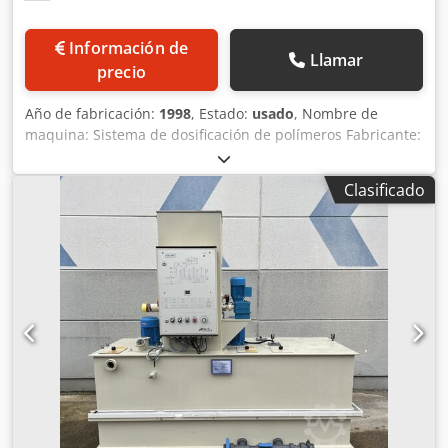
Información de
Llamar
precio
Año de fabricación:
1998
, Estado:
usado
, Nombre de
maquina: Sistema de dosificación de polímeros Fabricante:
PRO-ENTEC Tipo: RM2 Año de fabricación: 1998 Crodpfexa
Atqex Ac Tef Producción / dosificación de: Polímero líquido
Clasificado
Potencia: 2 - 30 L/h Control: Si Dimensiones: Largo 1150 x
ancho 600 x alto 1600 mm Peso en vacío: 100 kg
Documentación técnica: No Condición: Usado Precio: Bajo
demanda