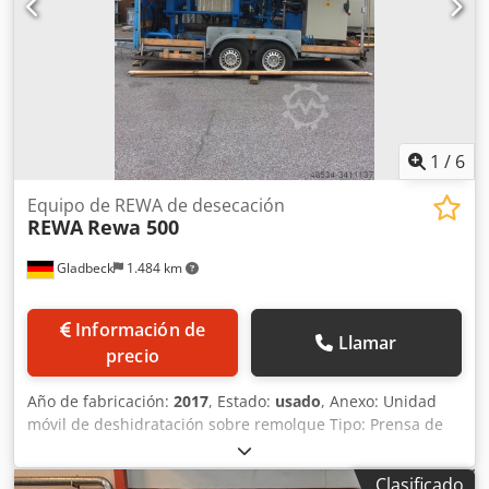
1
/
6
Equipo de REWA de desecación
REWA
Rewa 500
Gladbeck
1.484 km
Información de
Llamar
precio
Año de fabricación:
2017
, Estado:
usado
, Anexo: Unidad
móvil de deshidratación sobre remolque Tipo: Prensa de
filtros de cámara 500x500 Diseño: Prensa de filtros Año de
fabricación: 2017, reacondicionada Número de placas: 5 +
Clasificado