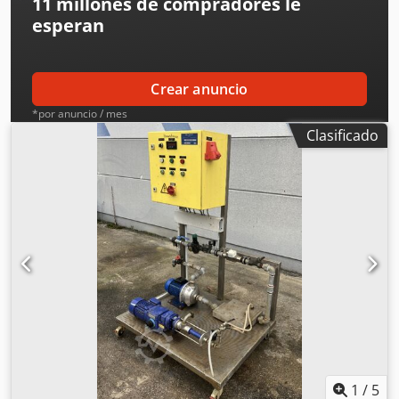
11 millones de compradores
le
esperan
Crear anuncio
*por anuncio / mes
Clasificado
1
/
5