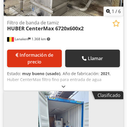
1
/
6
Filtro de banda de tamiz
HUBER
CenterMax 6720x600x2
Lanaken
1.368 km
Información de
Llamar
precio
Estado:
muy bueno (usado)
, Año de fabricación:
2021
,
Huber CenterMax filtro fino para entrada de agua
Apertura: 600 mm Crsdpjy Tmbbsfx Ac Tef Ancho del
tamiz: 600 mm Profundidad del tamiz: 6722 mm
Clasificado
Profundidad de la máquina: 8642 mm
Perforación/abertura del filtro: 2 mm