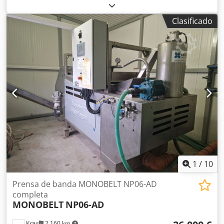
+ cinta transportadora Datos técnicos: - Filtro prensa de
lodos JUNGHANS con unidad de cilindros - Sistema de
Clasificado
floculación - Bombas - Cinta transportadora independiente
para evacuación de lodos, longitud 8,0 m - Armario de
control con instalación eléctrica - Bandeja recolectora de
agua de aluminio cubriendo el suelo completo del
contenedor - Iluminación - Contenedor marítimo de 4
puertas - Requisito de espacio del contenedor aprox. An
6,0 x Al 2,4 x Pr 2,4 m - Peso aprox. 5000 kg - Requisito de
espacio para la cinta transportadora aprox. An 8,0 x Al 0,8
x Pr 1,0 m - Peso aprox. 1000 kg Cjdpfx Acot Srkpe Tsrf
1
/
10
Prensa de banda MONOBELT NP06-AD
completa
MONOBELT
NP06-AD
Krąg
2.160 km