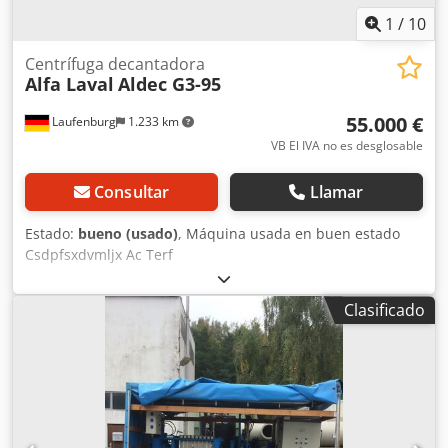
1
/
10
Centrífuga decantadora
Alfa Laval
Aldec G3-95
55.000 €
Laufenburg
1.233 km
VB El IVA no es desglosable
Consultar
Llamar
Estado:
bueno (usado)
, Máquina usada en buen estado
Csdpfsxdvmljx Ac Terf
Clasificado