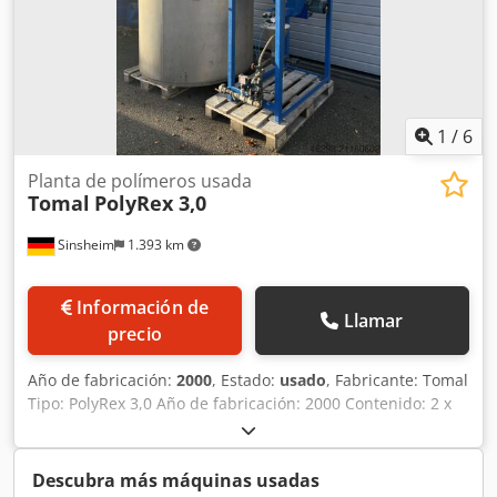
1
/
6
Planta de polímeros usada
Tomal
PolyRex 3,0
Sinsheim
1.393 km
Información de
Llamar
precio
Año de fabricación:
2000
, Estado:
usado
, Fabricante: Tomal
Tipo: PolyRex 3,0 Año de fabricación: 2000 Contenido: 2 x
1,5 m3 Producción / dosificación de: Polímero en polvo #
Cámara: 2 Credpfxjyg E A Ae Ac Tjf Control: Si Material:
Acero inoxidable Modelo: Vertical Dimensiones: Largo
Descubra más máquinas usadas
1900/1050 x Ancho 1800/600 x Alto 2200/2200 mm Peso en