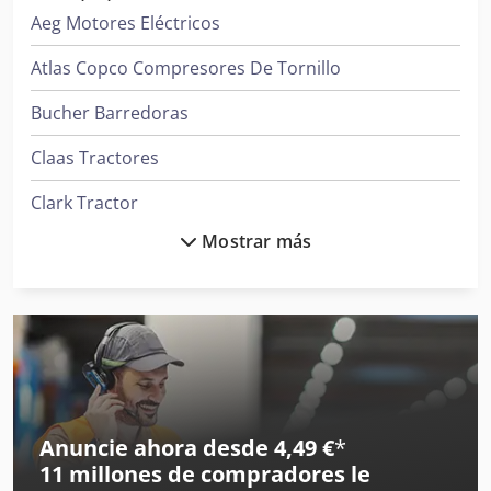
Aeg Motores Eléctricos
Atlas Copco Compresores De Tornillo
Bucher Barredoras
Claas Tractores
Clark Tractor
Mostrar más
Daikin Aires Acondicionados
Demag Grúas
Deutz Tractores
Donaldson Filtros
Ge Ultrasonido
Anuncie ahora desde 4,49 €
*
11 millones de compradores
le
Ingersoll Rand Compresores