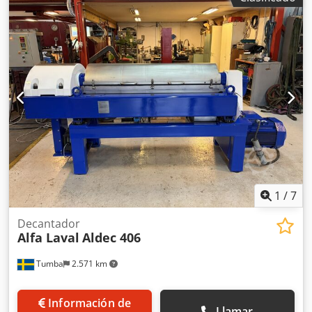
placa de cabezal y placa final Crsdsdkdhbepfx Ac Tef
Placas de filtro: PP Telas de filtro: se pueden suministrar
opcionalmente, adaptadas al medio Volumen de la prensa:
aprox. 130 dm3 Presión de filtración: aprox. 15 bar
Material: piezas en contacto con el producto: brida,
conductos: acero inoxidable, PP o recubiertos de goma
Material: piezas que no están en contacto con el producto:
acero inoxidable Tecnología de bomba: según acuerdo
Anexo: La unidad se entrega lista para conectar y utilizar
como unidad de deshidratación totalmente operativa.
Inspección: la unidad se puede inspeccionar en nuestras
instalaciones, previa consulta. Otros: le suministramos la
unidad usada, en estado operativo o reacondicionada,
adaptada a sus deseos y requisitos.
1
/
7
Decantador
Alfa Laval
Aldec 406
Tumba
2.571 km
Información de
Llamar