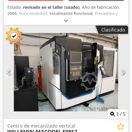
Estado:
revisado en el taller (usado)
, Año de fabricación:
2005
, Funcionalidad:
totalmente funcional
, Fresadora y
taladradora universal CNC DECKEL MAHO DMU 80
monoBlock Dodsy A Sf Rjpfx Akbskr Con control de
Clasificado
trayectoria Heidenhain iTNC 530 Año de fabricación: 2005
Recorridos: X 980 Y 630 Z 630 Rango de velocidad: 0 –
18.000 rpm, sin escalonamientos (HSK 63) Con los
siguientes accesorios: Mesa angular fija, superficie de
sujeción de 1250 mm x 700 mm Sonda de medición 3D
Heidenhain Medición de herramientas en el área de
trabajo por láser BLUM Cambiador vertical de
herramientas con 32 posiciones de almacén (HSK 63)
Cabina de protección total con puertas correderas e
iluminación interna Manivela electrónica Modos de
funcionamiento 3 + 4 Transportador de virutas Sistema de
refrigerante 3 bases de máquina regulables en altura
Enfriador de aceite del husillo Unidad de refrigeración del
armario eléctrico (Rittal) Manuales de operación
1
/
5
Centro de mecanizado vertical
WILLEMIN MACODEL
508S2