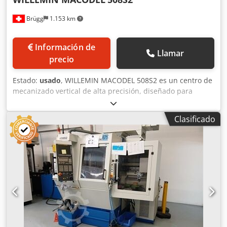
Brügg
1.153 km
Información de
Llamar
precio
Estado:
usado
, WILLEMIN MACODEL 508S2 es un centro de
mecanizado vertical de alta precisión, diseñado para
garantizar exactitud y fiabilidad. Características: 6 ejes;
mesa giratoria de Ø180 mm, peso máximo de la pieza de
Clasificado
trabajo de 15 kg; recorrido X400 Y200 Z385 mm; B
-100/+30°; resolución de 0,0001. Datos: husillo HSK E40 de
50–42000 rpm; potencia de 10/15 kW; par de 8/12 Nm;
avance rápido de 60 m/min; aceleración de 10 m/s²;
conexión de 3×400 V 50 Hz; potencia total de 35 kVA; peso
de aproximadamente 5000 kg. Accesorios: palpador de
herramientas BLUM 3D Z‑MT, palpador de piezas de
trabajo Renishaw OMP400, separador de niebla de aceite
Donaldson, filtro Turbo Separator, lubricación
centralizada. Ideal para tolerancias estrechas en los