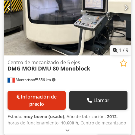
mm Número de posiciones para herramientas: 30 Peso
máximo de la herramienta: 6 kg Avance rápido: 24 m/min
Fuerza de avance: 4,5 kN Velocidad de avance: 1-24.000
mm/min Potencia total requerida: 26 kVA Peso de la
máquina: aprox. 4,5 t Espacio requerido: aprox. 4,5 x 3,5 x
2,3 m Transportador de virutas Volante manual Sonda de
medición Pistola de refrigeración Disponible de inmediato
1
/
9
Centro de mecanizado de 5 ejes
DMG MORI
DMU 80 Monoblock
Montbrison
856 km
Información de
Llamar
precio
Estado:
muy bueno (usado)
, Año de fabricación:
2012
,
horas de funcionamiento:
10.600 h
, Centro de mecanizado
de 5 ejes Marca: DMG MORI Tipo: DMU 80 Monoblock Año: