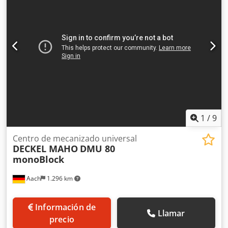
1
/
9
Centro de mecanizado universal
DECKEL MAHO
DMU 80
monoBlock
Aach
1.296 km
Información de
Llamar
precio