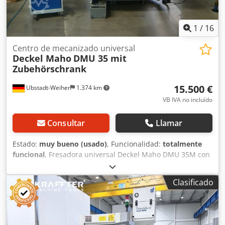
1
/
16
Centro de mecanizado universal
Deckel Maho
DMU 35 mit
Zubehörschrank
15.500 €
Ubstadt-Weiher
1.374 km
VB IVA no incluído
Consultar
Llamar
Estado:
muy bueno (usado)
, Funcionalidad:
totalmente
funcional
, Fresadora universal Deckel Maho DMU 35M con
control Siemens 810 D ShopMill y armario para accesorios.
Datos técnicos: >> Año de fabricación: aprox. 2000 >>
Clasificado
Siemens 810 D ShopMill >> Rango de velocidad: 20 - 6300
min-1 >> Avance: 1 - 5000 mm/min >> Recorrido: 5 m >>
Husillo: SK-40 >> Recorridos: X 350 mm / Y 240 mm / Z 340
mm >> Mesa giratoria universal con capacidad de