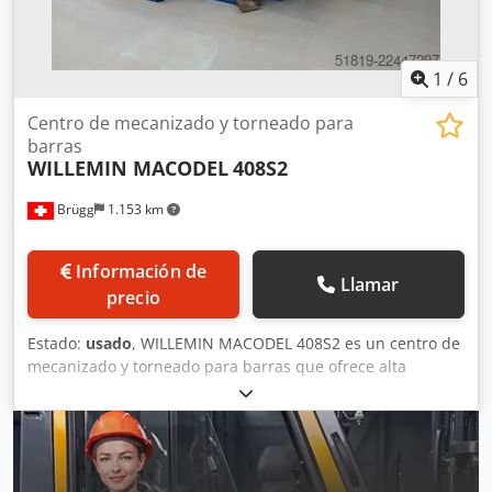
sectores de la automoción, la relojería, la industria
aeronáutica, la tecnología médica y la ingeniería mecánica.
Dkodpfjzqbhusx Akber
1
/
6
Centro de mecanizado y torneado para
barras
WILLEMIN MACODEL
408S2
Brügg
1.153 km
Información de
Llamar
precio
Estado:
usado
, WILLEMIN MACODEL 408S2 es un centro de
mecanizado y torneado para barras que ofrece alta
precisión, gran exactitud y fiabilidad. Carreras X de 250
mm, Y de 200 mm, Z de 310 mm; eje B de -100°/+30°;
resolución de 0,0001; diámetro de la barra de Ø32 mm;
almacén de herramientas con 24 posiciones; longitud de la
herramienta de 95 mm, peso máximo de 1 kg; tiempo de