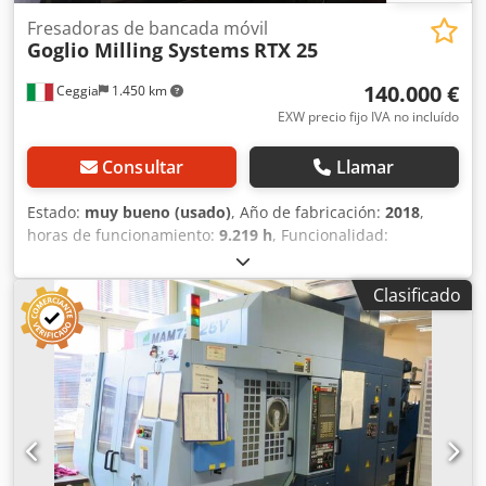
Fresadoras de bancada móvil
Goglio Milling Systems
RTX 25
140.000 €
Ceggia
1.450 km
EXW precio fijo IVA no incluído
Consultar
Llamar
Estado:
muy bueno (usado)
, Año de fabricación:
2018
,
horas de funcionamiento:
9.219 h
, Funcionalidad:
totalmente funcional
, número de máquina/vehículo:
2730218
, recorrido eje X:
2.500 mm
, recorrido del eje Y:
Clasificado
1.700 mm
, recorrido del eje Z:
1.500 mm
, fabricante de
controles:
Heidenhaim
, modelo de controlador:
HAIDENAIN TNC 530 HSC
, altura total:
4.070 mm
, longitud
total:
6.800 mm
, ancho total:
6.500 mm
, ancho de la mesa:
1.300 mm
, longitud de la mesa:
1.800 mm
, carga de la
mesa:
6.000 kg
, peso total:
19.000 kg
, velocidad del
cabezal (máx.):
3.500 rpm
, horas de funcionamiento del
husillo:
9.219 h
, número de ranuras del almacén de
herramientas:
32
, tensión de entrada:
400 V
, tipo de