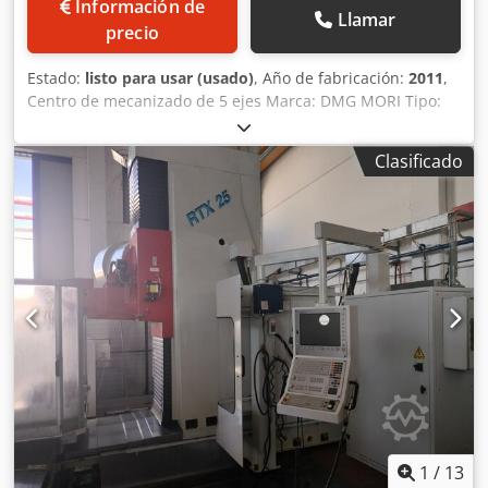
Información de
Llamar
precio
Estado:
listo para usar (usado)
, Año de fabricación:
2011
,
Centro de mecanizado de 5 ejes Marca: DMG MORI Tipo:
DMU 50 Año: 2011 Control numérico: Heidenhain iTNC530
Equipado con: Plato giratorio integrado, diámetro 630 x
Clasificado
500 mm / 300 kg Husillo de 13 kW – 10.000 rpm Cambio de
herramientas de 16 posiciones Palpador 3D Sistema de
ajuste rápido 3D Palpador de herramientas Pistola de
refrigeración Mando electrónico Transportador de virutas
Dkjdjzgca Dspfx Akbjr Especificaciones: Superficie de la
mesa: 630 x 500 mm Recorrido del eje X: 500 mm Recorrido
del eje Y: 420 mm Recorrido del eje Z: 400 mm Eje B:
-5/+110° Eje C: 360.000° Velocidad del husillo: 20 - 10.000
rpm Potencia del husillo: 13 kW Cono del husillo: SK 40
Avance rápido XYZ: 24 m/min Dimensiones de la máquina
con transportador: 4670 x 2350 x A 2750 mm Peso
aproximado: 4.680 kg
1
/
13