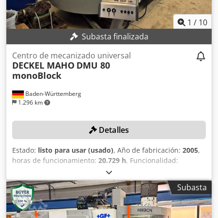
desmontaje, el transporte y la carga en su camión.
1
/
10
Subasta finalizada
Centro de mecanizado universal
DECKEL MAHO
DMU 80
monoBlock
Baden-Württemberg
1.296 km
Detalles
Estado:
listo para usar (usado)
, Año de fabricación:
2005
,
horas de funcionamiento:
20.729 h
, Funcionalidad:
totalmente funcional
, recorrido eje X:
980 mm
, recorrido
del eje Y:
630 mm
, recorrido del eje Z:
630 mm
, modelo de
Subasta
controlador:
Heidenhain iTNC 530
, velocidad de giro
(máx.):
18.000 rpm
, DETALLES TÉCNICOS Recorrido del eje
X: 980 mm Recorrido del eje Y: 630 mm Recorrido del eje Z: