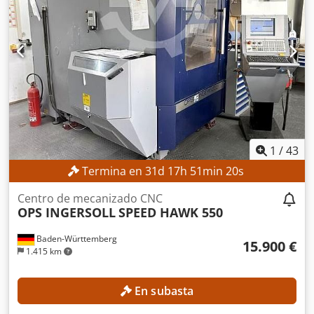
la máquina: 4,5 t Espacio requerido aproximado: 3,1 x 2,4 x
2,6 m Centro de mecanizado de 5 ejes con capacidad de
mecanizado simultáneo, mesa redonda giratoria NC con
capacidad de mecanizado simultáneo B -5 / +110°, C 360°,
sistema de medición de recorrido directo, volante manual
electrónico, pistola de refrigeración, transportador de
virutas, sonda 3D IR TS 649, BA 4, medición láser de
herramientas, aproximadamente 95.000 horas de
funcionamiento, aproximadamente 11.500 horas de husillo
*
1
/
43
Termina en
31
d
17
h
51
min
18
s
Centro de mecanizado CNC
OPS INGERSOLL
SPEED HAWK 550
Baden-Württemberg
15.900 €
1.415 km
En subasta