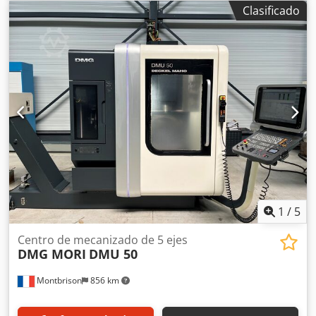
2012 (horas de husillo: 10.600) CNC: Heidenhain iTNC 530
Clasificado
Equipado con: Mesa giratoria integrada, diámetro 700 mm
/ 650 kg Husillo de 29 kW – 12.000 rpm Cambiador de
herramientas de 32 posiciones Palpador TS 649 Sistema de
ajuste rápido 3D Sistema de refrigeración central de 40
bar Palpador de herramientas láser BLUM Pistola de
refrigeración Transportador de virutas Especificaciones:
Superficie de la mesa: 1250 x 700 mm Recorrido del eje X:
880 mm Recorrido del eje Y: 630 mm Recorrido del eje Z:
635 mm Eje B: -120 / +30° Eje C: 360.000° Velocidad del
husillo: 20 - 12.000 rpm Potencia del husillo: 29 kW Cono
del husillo: SK 40 Avance rápido XYZ: 42 m/min
Dimensiones de la máquina con transportador: 3440 x
2850 x A 2750 mm Dodpfxezgbv De Akbskr Peso
aproximado: 7.480 kg
1
/
5
Centro de mecanizado de 5 ejes
DMG MORI
DMU 50
Montbrison
856 km