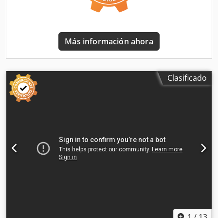
herramienta kg: 20 Dodsyyc Dlopfx Akbokr Tiempo de
herramienta a herramienta s: 2.34 Equipamiento Extractor
de virutas Suministro de lubricante de refrigeración
interna Potencia nominal kVA: 52 Dimensiones básicas de
Más información ahora
la máquina / peso Longitud mm: 3300 Anchura mm: 3000
Altura mm: 2800 Peso kg: 7700
Clasificado
1
/
13