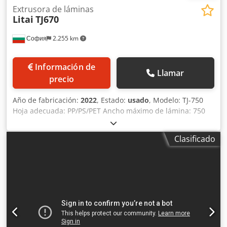
Extrusora de láminas
Litai
TJ670
София
2.255 km
Información de
Llamar
precio
Año de fabricación:
2022
, Estado:
usado
, Modelo: TJ-750
Hoja adecuada: PP/PS/PET Ancho máximo de lámina: 750
mm Rango de espesor de lámina: 0,35–2 mm Diámetro del
husillo: 75 mm Relación L/D del tornillo: 40:1 Potencia del
Clasificado
motor principal: 110 kW Potencia total: 350 kW Producción
máxima: 300–400 kg/h Alimentación eléctrica: AC 380V,
50Hz, trifásico, cuatro hilos Dimensiones: L22500 x W3200
x H3600 mm Peso: Aproximadamente 15 t Credpfxsyvh Ubs
Aagof