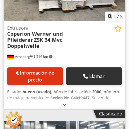
1
/
5
Extrusora
Coperion Werner und
Pfleiderer
ZSK 34 Mvc
Doppelwelle
Arnsberg
1.516 km
Información de
Llamar
precio
Estado:
bueno (usado)
, Año de fabricación:
2006
, número
de máquina/vehículo:
Serien Nr. 64019447
, Se vende
extrusora de doble husillo Coperion Werner y Pfleiderer
ZSK 34 Mvc de segunda mano. Crodsvcyk Nopfx Aagef La
Clasificado
extrusora se utilizó para recubrimientos en polvo