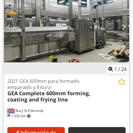
1
/
24
2021 GEA 600mm para formado,
empanado y fritura
GEA
Complete 600mm forming,
coating and frying line
Bury St Edmunds
1.356 km
Información de