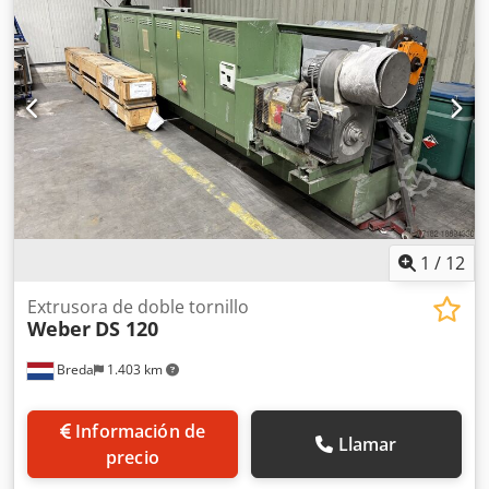
Grabstede
1
/
12
Extrusora de doble tornillo
Weber
DS 120
Breda
1.403 km
Información de
Llamar
precio