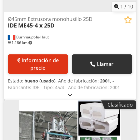
1
/
10
Ø45mm Extrusora monohusillo 25D
IDE
ME45-4 x 25D
Burnhaupt-le-Haut
1.186 km
Información de
Llamar
precio
Estado:
bueno (usado)
, Año de fabricación:
2001
, -
Fabricante: IDE - Tipo: 45/4 - Año de fabricación: 2001 -
Monovis Ø45mm 25LD - Mando analógico derecho - Perfil
del tornillo: PVC Credpfxsuhpiys Aagsf - 4 zonas de
Clasificado
calentamiento en el cilindro - 4 zonas de calentamiento de
la herramienta - Potencia del motor: 8,5kW - Hasta 60kg/h
Buen estado, máquina muy limpia