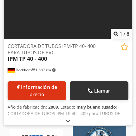
1
/
8
CORTADORA DE TUBOS IPM-TP 40- 400
PARA TUBOS DE PVC
IPM
TP 40 - 400
Bockhorn
1.687 km
Información de
Llamar
precio
Año de fabricación:
2009
, Estado:
muy bueno (usado)
,
CORTADORA DE TUBOS IPM-TP 40 - 400 para TUBOS DE
PVC Solicitud: Corte y biselado de TUBOS DE PVC, PE, PP
Con ventilador de extracción de virutas Diámetro mínimo
40 mm Diámetro máximo 400 mm Construido en 2009