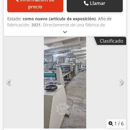
Llamar
precio
Estado:
como nuevo (artículo de exposición)
, Año de
fabricación:
2021
, Directamente de una fábrica de
productos sin carne cerrada, inaugurada en 2021. Toda la
maquinaria está prácticamente nueva y es de 2021 y 2022,
Clasificado
con muy pocas horas de uso. Puede venderse como línea
completa. Precio solo para usuarios finales. Coste nuevo de
GEA £1.66M. Cjdpfeyvav Nsx Aagjrf
1
/
6