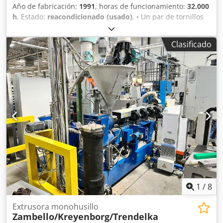
Año de fabricación:
1991
, horas de funcionamiento:
32.000
h
, Estado:
reacondicionado (usado)
, • Un par de tornillos
WEBER originales (excelente estado, incluye informe de
medición) • Un par de tornillos no originales • Caja de
Clasificado
cambios inspeccionada y parcialmente revisada por
WEBER Crjdpfx Aaswaxuasgsf • Control actualizado a
control WPS • Producción en PVC de unos 700 kg/hora
1
/
8
Extrusora monohusillo
Zambello/Kreyenborg/Trendelka