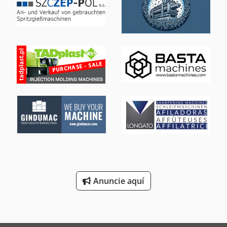
Crjdpfxsvbvzne Aagof Accesorios: Varias mordazas de
sujeción Ubicaciones de las máquinas: Maquinas de
extrusión Sachal D-26345 Grabstede de Bockhorn Calle
Bahnhofstrasse 6 La máquina es de mi propiedad.
Anuncie aquí