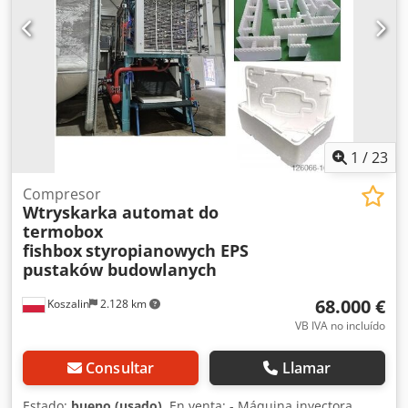
1
/
23
Compresor
Wtryskarka automat do
termobox
fishbox
styropianowych EPS
pustaków budowlanych
68.000 €
Koszalin
2.128 km
VB IVA no incluído
Consultar
Llamar
Estado:
bueno (usado)
, En venta: - Máquina inyectora,