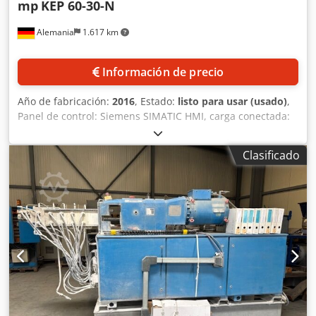
mp
KEP 60-30-N
Alemania
1.617 km
Información de precio
Año de fabricación:
2016
, Estado:
listo para usar (usado)
,
Panel de control: Siemens SIMATIC HMI, carga conectada:
80kW, peso: 1,85t, horas de funcionamiento: aprox. 4500h,
con tolva de alimentación Kreyenborg, año de
Clasificado
construcción: 2017, y cambiador de cribas Trendelkamp.
La documentación está completa, es posible realizar una
inspección in situ. Cedsv Uz Awspfx Aagsrf