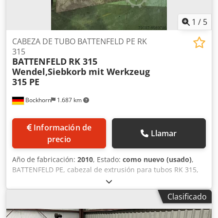
1
/
5
CABEZA DE TUBO BATTENFELD PE RK
315
BATTENFELD
RK 315
Wendel,Siebkorb mit Werkzeug
315 PE
Bockhorn
1.687 km
Información de
Llamar
precio
Año de fabricación:
2010
, Estado:
como nuevo (usado)
,
BATTENFELD PE, cabezal de extrusión para tubos RK 315,
con filtro de tamiz y herramienta de 315 PE. Poco usado, en
perfecto estado. Estado: como nuevo. El cabezal de
Clasificado
extrusión es de mi propiedad. Sachal Extrusionsmaschinen
Codpehy Aq Iofx Aagsrf Bahnhofstr. 6 D-26345 Bockhorn-