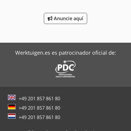
máx.20 kg Recorrido del eje X: 500 mm Recorrido del eje Y:
300 mm Recorrido del eje W: 200 mm Rango de rotación
del eje A: 360 ° Rango de giro del eje E: 180 ° Espacio
Anuncie aquí
requerido para la máquina: 2535 x 2200 x 2280 mm Peso
aproximado.: 4800 kg Carga conectada: 5,4 kW color: gris
RAL 7035/7043
Werktuigen.es es patrocinador oficial de:
+49 201 857 861 80
+49 201 857 861 80
+49 201 857 861 80