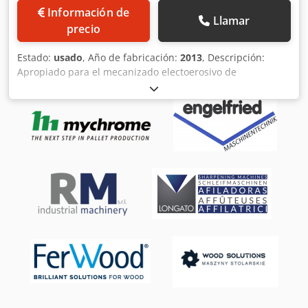
Información de
Llamar
precio
Estado:
usado
, Año de fabricación:
2013
, Descripción:
Apropiado para el mecanizado electoerosivo de
herramientas de diamante como fresas, herramientas de
mango, herramientas en forma de disco mediante
electrodo de hilo. Accesorios: Cubierta integral Adaptación
al eje A en HSK63-A,E incl. mandril de control Ø 25 mm
Sistema HSK63 A,E 12 Portaherramientas para cargar el
cargador Dispositivo de carga y almacén de herramientas
integrado para el mecanizado automático de hasta 12
herramientas, Palpadorde medición, PC con sistema
CAD/CAM Vollmer y Exprog, hardware y software para el
servicio DNC. Dodpsylkvljfx Ahgjkr Lubricación centralizada
automática, unidad de refrigeración para el dieléctrico,
sistema automático de extinción de incendios, lámpara
Diámetro exterior del cortador: Max. 320 mm Diámetro de
la herramienta de mango: 10-320 mm Herramientas en
forma de disco de diámetro exterior: Max. 320 mm
Longitud de corte: máx.480 mm Peso de la herramienta: