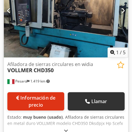
1
/
5
Afiladora de sierras circulares en widia
VOLLMER
CHD350
Pesaro
1.419 km
Información de
Llamar
precio
Estado:
muy bueno (usado)
, Afiladora de sierras circulares
en metal duro VOLLMER modelo CHD350 Dksdpjx Hp Scefx
Ahgsr