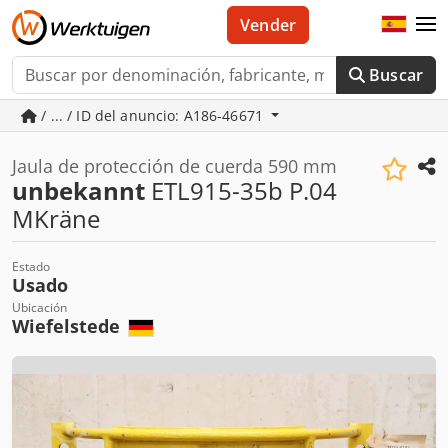
Vender
Buscar
/ ... / ID del anuncio: A186-46671
Jaula de protección de cuerda 590 mm
unbekannt
ETL915-35b P.04
MKräne
Estado
Usado
Ubicación
Wiefelstede