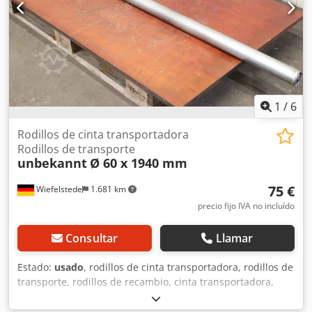
1
/
6
Rodillos de cinta transportadora
Rodillos de transporte
unbekannt
Ø 60 x 1940 mm
75 €
Wiefelstede
1.681 km
precio fijo IVA no incluído
Consultar
Llamar
Estado:
usado
, rodillos de cinta transportadora, rodillos de
transporte, rodillos de recambio, cinta transportadora,
transportador de rodillos, rodillos locos -Rodillos de cinta
transportadora: Rodillos transportadores diámetro 60 mm