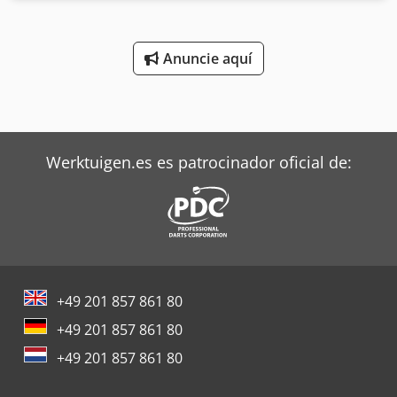
-Longitud total: 1940 mm Dkedpfxsrxw Hbs Akger -
Monturas: M10 -2 Piñones: Ø 62 mm, 14 dientes -Número:
38x rodillos de transporte disponibles -Precio: por pieza -
Anuncie aquí
Dimensiones: Ø 60 x 1940 mm -Peso: 8,5 kg/unidad
Werktuigen.es es patrocinador oficial de:
+49 201 857 861 80
+49 201 857 861 80
+49 201 857 861 80