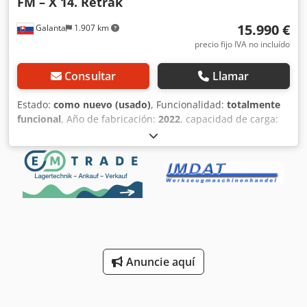
FM – X 14. Retrak
15.990 €
Galanta
1.907 km
precio fijo IVA no incluído
Consultar
Llamar
Estado:
como nuevo (usado)
, Funcionalidad:
totalmente
funcional
, Año de fabricación:
2022
, capacidad de carga:
1.400 kg
, altura de trabajo:
8.860 mm
, horas de
funcionamiento:
350 h
, Equipamiento:
documentación /
manual
, STILL FM – X 14. Apilador de mástil retráctil – 2
unidades. A la venta: Apilador de mástil retráctil (Retrak),
en estado como nuevo, con solo 350 horas de
funcionamiento, año de fabricación 2022. Mantenimiento
realizado exclusivamente por el servicio técnico oficial de
STILL. Descripción detallada, ver foto. • Cantidad: La oferta
es para 2 unidades de apiladores STILL FM – X 14. •
Anuncie aquí
Baterías: ¡Atención, el precio incluye 2 baterías por
apilador (un total de 4 baterías), ideal para operaciones en
múltiples turnos! • Horquillas telescópicas hidráulicas,
extensibles de 80 cm a 120 cm!! • Capacidad de carga: