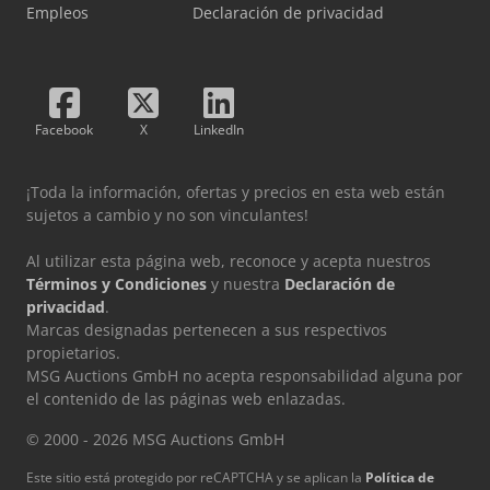
la elevación, la inclinación y las funciones hidráulicas
Empleos
Declaración de privacidad
adicionales, incluyendo la bocina). Activación de la
conducción: Ejecutado como interruptor de pie y asiento
en combinación con un control de pedal único y un cambio
de dirección mediante un interruptor basculante.
Dirección: Dirección eléctrica de 360° con asistencia
Facebook
X
LinkedIn
completa, volante ajustable en altura. Interruptor de
encendido: Botón de arranque/parada. Codpfx Afjuvdbus
Eoha Equipamiento eléctrico adicional: Para sistemas
¡Toda la información, ofertas y precios en esta web están
externos (terminal de datos y escáner), que consiste en:
sujetos a cambio y no son vinculantes!
Sistema de asistenc
Al utilizar esta página web, reconoce y acepta nuestros
Términos y Condiciones
y nuestra
Declaración de
privacidad
.
Marcas designadas pertenecen a sus respectivos
propietarios.
MSG Auctions GmbH no acepta responsabilidad alguna por
el contenido de las páginas web enlazadas.
© 2000 - 2026 MSG Auctions GmbH
Este sitio está protegido por reCAPTCHA y se aplican la
Política de