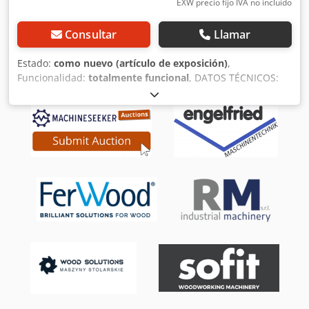
EXW precio fijo IVA no incluído
Consultar
Llamar
Estado:
como nuevo (artículo de exposición)
,
Funcionalidad:
totalmente funcional
, DATOS TÉCNICOS:
Cjdpfsqw Uyfex Acierf Características técnicas NOVA F 520
Ancho de trabajo [mm]: 520 Longitud total de las mesas
[mm]: 2750 Longitud de la mesa de entrada [mm]: 1550
Longitud de la mesa de salida [mm]: 1200 Diámetro del eje
de cuchillas [mm]: 120 Velocidad del eje rpm: 5000
Dimensiones de las cuchillas (4 uds) [mm]: 35 x 3 x 520
Regla guía de aluminio para cepillo [mm]: 1200 x 190
Inclinación del tope del cepillo °: 90 - 45 Altura de la mesa
de trabajo desde el suelo [mm]: 845 Diámetro de la
conexión de aspiración [mm]: 120 Desbaste máximo [mm]:
8 Potencia del motor kW (HP): 5 (7) ----- Opciones
integradas adicionales: * Cabezal espiral "XYLENT"