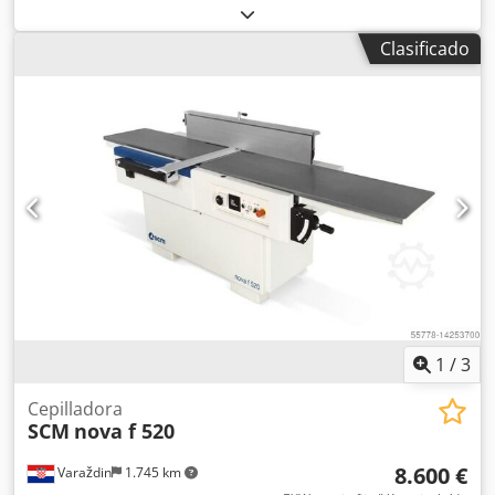
trabajo: 520 mm, diámetro del rodillo de regrueso: 120
mm, dimensiones de las cuchillas X/Y/Z: 520 mm/35 mm/3
Clasificado
mm, velocidad máxima: 5000 rpm, máximo avance por
pasada: 8 mm, longitud total de la mesa de regrueso: 2750
mm, longitud de la mesa de alimentación:
aproximadamente 1550 mm, diámetro de la conexión para
el sistema de aspiración: 120 mm, dimensiones de la
máquina X/Y/Z: aproximadamente 2750 mm/1415
mm/1200 mm, peso: 875 kg. Se puede organizar una visita
previa acuerdo. Codpozl Enuofx Acisrf
1
/
3
Cepilladora
SCM
nova f 520
8.600 €
Varaždin
1.745 km