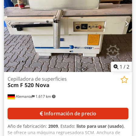
1
/
2
Cepilladora de superficies
Scm
F 520 Nova
Alemania
1.617 km
Información de precio
Año de fabricación:
2009
, Estado:
listo para usar (usado)
,
Se ofrece una máquina regruesadora SCM. Anchura de