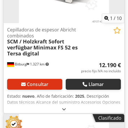
1
/
10
Cepilladoras de espesor Abricht
combinados
SCM / Holzkraft Sofort
verfügbar
Minimax FS 52 es
Tersa digital
12.190 €
Bitburg
1.327 km
precio fijo IVA no incluído
Consultar
Llamar
Estado:
nuevo
, Año de fabricación:
2025
, Descripción
Datos técnicos Alcance del suministro Accesorios Opciones
de equipamiento Ideal para artesanos y carpinteros
exigentes Las mesas de regrueso especialmente largas,
Clasificado
fabricadas en una sola pieza, facilitan el ajuste de las
piezas de trabajo. Las mesas de trabajo están fabricadas