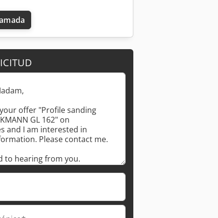
llamada
ICITUD