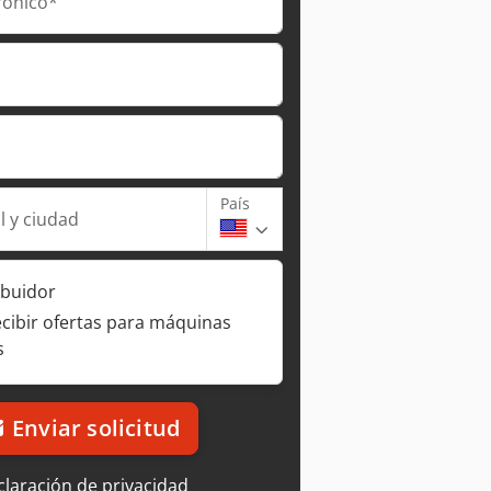
rónico*
País
l y ciudad
ibuidor
ecibir ofertas para máquinas
s
Enviar solicitud
laración de privacidad