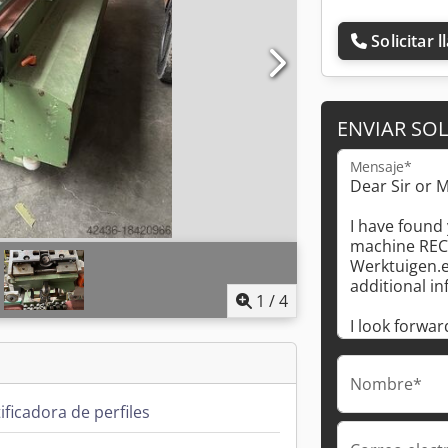
Solicitar 
ENVIAR SOL
Mensaje*
1
/
4
Nombre*
ificadora de perfiles