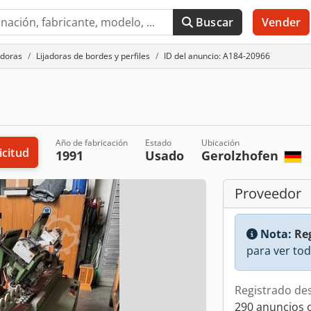
Buscar
Vender
adoras
Lijadoras de bordes y perfiles
ID del anuncio: A184-20966
Año de fabricación
Estado
Ubicación
icitud
1991
Usado
Gerolzhofen
Proveedor
Nota:
Reg
para ver tod
Registrado de
290 anuncios 