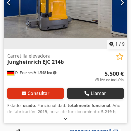
1
/
9
Carretilla elevadora
Jungheinrich
EJC 214b
5.500 €
D- Eckental
1.548 km
VB IVA no incluído
Consultar
Llamar
Estado:
usado
, Funcionalidad:
totalmente funcional
, Año
de fabricación:
2019
, horas de funcionamiento:
5.219 h
,
capacidad de carga:
1.400 kg
, altura de elevación:
2.500
mm
, ascensor libre:
100 mm
, tipo de combustible:
eléctrico
, tipo de mástil:
Simplex
, altura de construcción: