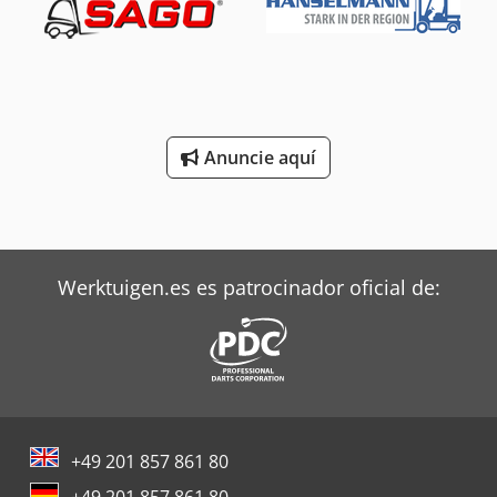
1.700 mm
, longitud de la horquilla:
1.150 mm
, peso en
vacío:
786 kg
, longitud total:
1.955 mm
, tipo de
accionamiento:
Elektro
, ancho de construcción:
1.270 mm
,
Apilador de gran elevación Centro de carga: 600 mm
Ancho de horquillas: 130 mm Grosor de horquillas: 35 mm
Tipo de mástil: Estándar Estado técnico: Muy bueno Voltaje
Anuncie aquí
de la batería: 24V Capacidad de la batería: 260Ah
Fabricante de la batería: Jungheinrich Tipo de batería:
Litio-Ión Año de la batería: 2019 Descripción: Revisión y
UVV nuevas Rejilla protectora de carga, báscula, Timón
manejable desde todos los lados, horquillas regulables en
ancho, minipantalla, rodillos tándem para carga, dirección
Werktuigen.es es patrocinador oficial de:
eléctrica Dkedszhybhjpfx Af Tor
+49 201 857 861 80