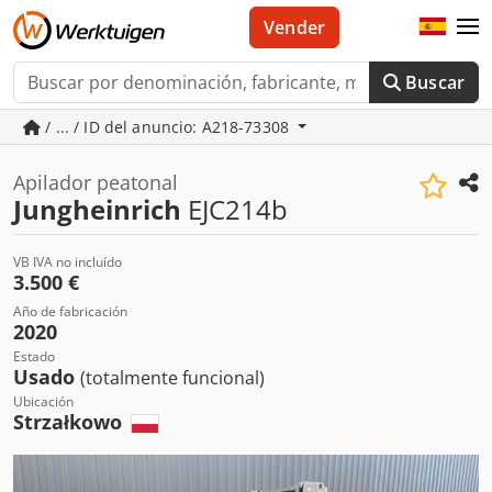
Vender
Buscar
/ ... / ID del anuncio: A218-73308
Apilador peatonal
Jungheinrich
EJC214b
VB IVA no incluído
3.500 €
Año de fabricación
2020
Estado
Usado
(totalmente funcional)
Ubicación
Strzałkowo