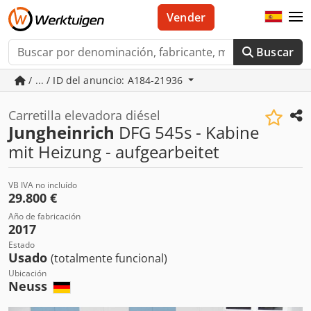
Vender
Buscar
/ ... / ID del anuncio: A184-21936
Carretilla elevadora diésel
Jungheinrich
DFG 545s - Kabine
mit Heizung - aufgearbeitet
VB IVA no incluído
29.800 €
Año de fabricación
2017
Estado
Usado
(totalmente funcional)
Ubicación
Neuss