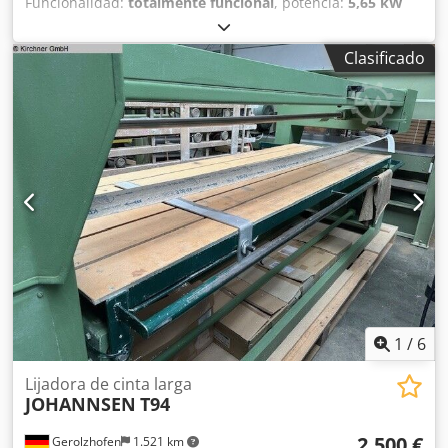
Funcionalidad:
totalmente funcional
, potencia:
5,65 kW
(7,68 CV)
, longitud de la mesa:
2.780 mm
, ancho de la
mesa:
1.000 mm
, Lijadora de banda Johannsen con ajuste
Clasificado
eléctrico de altura, tamaño de mesa 2780x1000 mm Djdox
Rbvhjpfx Aa Reck
1
/
6
Lijadora de cinta larga
JOHANNSEN
T94
2.500 €
Gerolzhofen
1.521 km