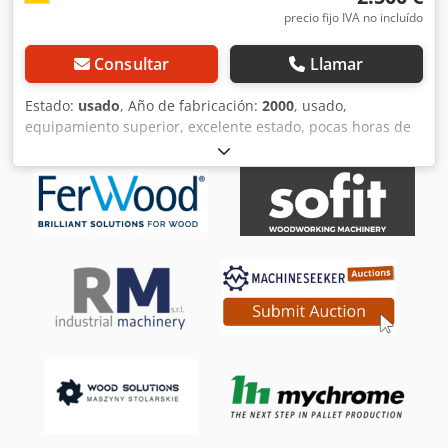
precio fijo IVA no incluído
Consultar
Llamar
Estado:
usado
, Año de fabricación:
2000
, usado,
equipamiento superior, excelente estado, pocas horas de
uso Fabricante: Johannsen Tipo: T94 Año de fabricación:
2000 N° de máquina: 22138 Probado según normativa CE
Probado contra polvo de madera GS Motor: 5,5 / 0,25 kW
Longitud de lijado: aprox. 2600 x 960 mm Ancho de lijado:
aprox. 960 mm Longitud de banda: aprox. 7800 x 150 mm
Tamaño de mesa: aprox. 2790 x 960 mm Oreja lado
derecho: aprox. 850 mm Ajuste eléctrico Cubierta superior
de banda Apoyo superior de lijado Iluminación de mesa
Velocidades de banda: 1434 m/min Marcha derecha-
izquierda Soplado de banda Zapato de lijado: 300 x 140
mm Conexión de aspiración: D 180 mm Espacio requerido:
aprox. 4000 x 1500 x 1500 mm Peso: aprox. 1000 kg
Potencia total conectada: aprox. 5,7 kW Ubicación: 97447
Gerolzhofen, cargado en camión, sin embalar Entrega en
estado actual según inspección, Dodpfx Asyvvr Isa Rjck sin