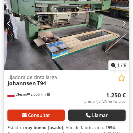
mesa - Sentido de giro derecha-izquierda - Peso de la
máquina: 650 kg
1
/
8
Lijadora de cinta larga
Johannsen
T94
1.250 €
Olesno
2.066 km
precio fijo IVA no incluído
Consultar
Llamar
Estado:
muy bueno (usado)
, Año de fabricación:
1994
,