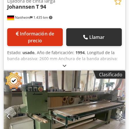
Lijadora de cinta larga
Johannsen
T 94
Nattheim
1.435 km
Información de
Llamar
precio
Estado:
usado
, Año de fabricación:
1994
, Longitud de la
banda abrasiva: 2600 mm Anchura de la banda abrasiva:
850 mm Diámetro de la conexión para el sistema de
aspiración: 180 mm Dcsdpszg Nawefx Aa Rok Motor: 4 kW
Clasificado
Velocidad: 1430 min-1 Velocidad de la banda: 22 m/s Peso:
aprox. 700 kg Ubicación: en las instalaciones del cliente.