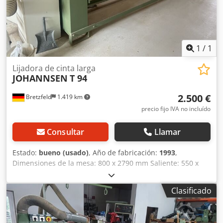
1
/
1
Lijadora de cinta larga
JOHANNSEN
T 94
2.500 €
Bretzfeld
1.419 km
precio fijo IVA no incluído
Consultar
Llamar
Estado:
bueno (usado)
, Año de fabricación:
1993
,
Dimensiones de la mesa: 800 x 2790 mm Saliente: 550 x
310 mm Potencia del motor de transmisión: 4,0 kW
Dimensiones de la banda abrasiva: 150 x 7800 mm
Clasificado
Longitud de trabajo: 2600 mm Anchura de trabajo: 850 mm
Dcodpfx Aezfqkhoa Rjk Diámetro de la conexión para el
sistema de aspiración: 180 mm - Elevación eléctrica de la