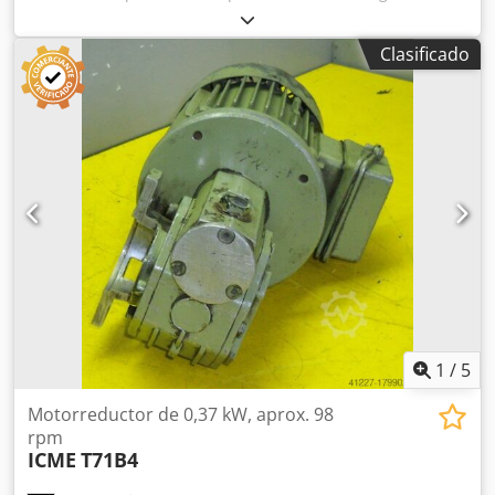
rpm -Potencia: 0,37 kW -Tipo de construcción: B5, angular -
Diámetro del eje hueco: Ø 15 mm -Grado de protección: IP
Clasificado
55 -Peso: 10 kg
1
/
5
Motorreductor de 0,37 kW, aprox. 98
rpm
ICME
T71B4