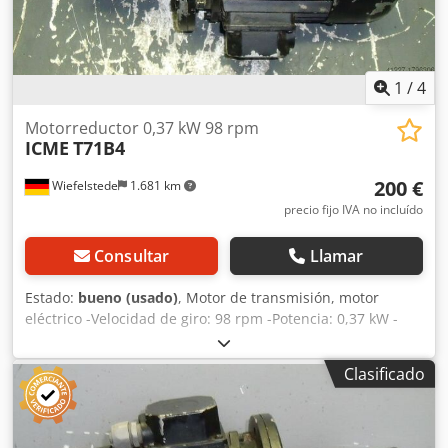
1
/
4
Motorreductor 0,37 kW 98 rpm
ICME
T71B4
200 €
Wiefelstede
1.681 km
precio fijo IVA no incluído
Consultar
Llamar
Estado:
bueno (usado)
, Motor de transmisión, motor
eléctrico -Velocidad de giro: 98 rpm -Potencia: 0,37 kW -
Tipo de construcción: B5, angular Dedpfx Alob A Ihwefsck -
Diámetro del eje hueco: Ø 15 mm -Grado de protección: IP
Clasificado
55 -Peso: 10 kg