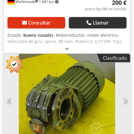
200 €
Wiefelstede
1.681 km
precio fijo IVA no incluído
Consultar
Llamar
Estado:
bueno (usado)
, Motorreductor, motor eléctrico -
Velocidad de giro: aprox. 98 rpm -Potencia: 0,37 kW -Tipo
de construcción: B5, angular -Diámetro del eje hueco: Ø 15
mm -Grado de protección: IP 54 -Peso: 10 kg Dedpsb A R
Clasificado
Npofx Alfjck