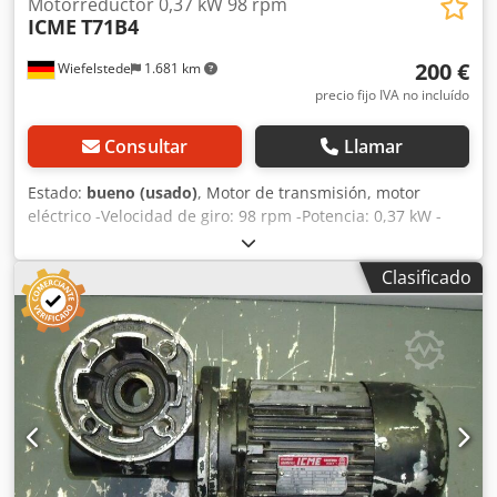
Motorreductor 0,37 kW 98 rpm
ICME
T71B4
200 €
Wiefelstede
1.681 km
precio fijo IVA no incluído
Consultar
Llamar
Estado:
bueno (usado)
, Motor de transmisión, motor
eléctrico -Velocidad de giro: 98 rpm -Potencia: 0,37 kW -
Tipo de construcción: B5, angular -Diámetro del eje hueco:
Ø 15 mm -Grado de protección: IP 55 Djdpfxsb A Ntqo
Clasificado
Alfsck -Peso: 10 kg