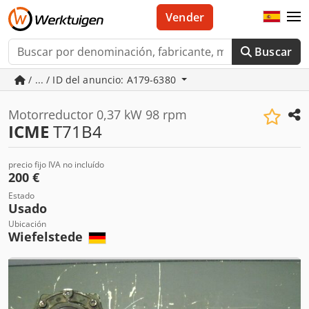
Vender
Buscar
/ ... / ID del anuncio: A179-6380
Motorreductor 0,37 kW 98 rpm
ICME
T71B4
precio fijo IVA no incluído
200 €
Estado
Usado
Ubicación
Wiefelstede