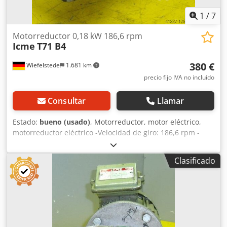
1
/
7
Motorreductor 0,18 kW 186,6 rpm
Icme
T71 B4
380 €
Wiefelstede
1.681 km
precio fijo IVA no incluído
Consultar
Llamar
Estado:
bueno (usado)
, Motorreductor, motor eléctrico,
motorreductor eléctrico -Velocidad de giro: 186,6 rpm -
Potencia: 0,18 kW -Diseño: B5, angular Dedpfxjb A N Nkj
Alfsck -Diámetro del eje: 19 mm -Grado de protección: IP
Clasificado
54 -Peso: 10 kg