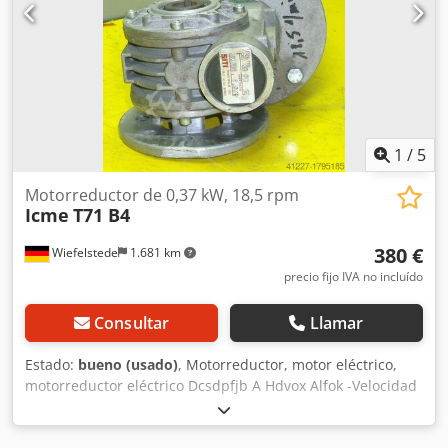
1
/
5
Motorreductor de 0,37 kW, 18,5 rpm
Icme
T71 B4
380 €
Wiefelstede
1.681 km
precio fijo IVA no incluído
Consultar
Llamar
Estado:
bueno (usado)
, Motorreductor, motor eléctrico,
motorreductor eléctrico Dcsdpfjb A Hdvox Alfok -Velocidad
de giro: 18,5 RPM -Potencia: 0,37 kW -Diseño: B5, angular -
Diámetro del eje: 19 mm -Grado de protección: IP 54 -