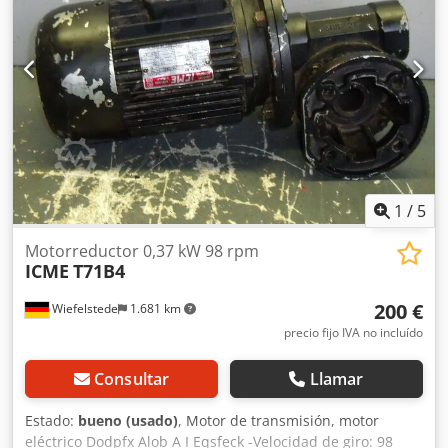
1
/
5
Motorreductor 0,37 kW 98 rpm
ICME
T71B4
200 €
Wiefelstede
1.681 km
precio fijo IVA no incluído
Consultar
Llamar
Estado:
bueno (usado)
, Motor de transmisión, motor
eléctrico Dodpfx Alob A I Eqsfeck -Velocidad de giro: 98