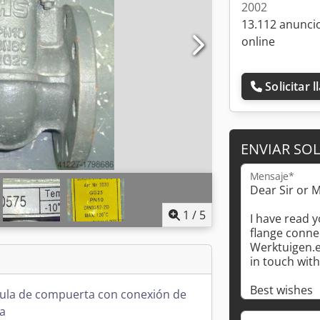
2002
13.112 anunci
online
Solicitar 
ENVIAR SOL
Mensaje*
1
/
5
vula de compuerta con conexión de
a