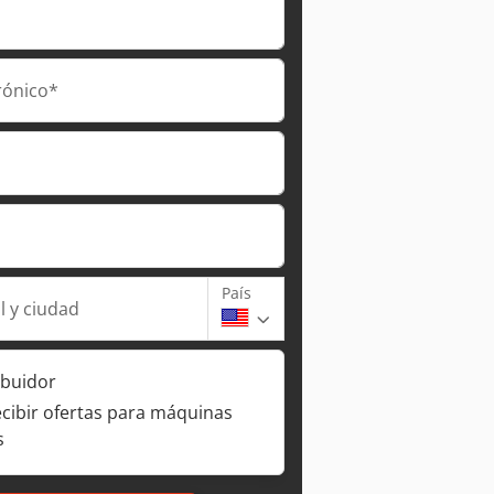
rónico*
País
l y ciudad
ibuidor
ecibir ofertas para máquinas
s