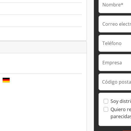
Nombre*
Correo elect
Teléfono
Empresa
E
Código posta
Soy distr
Quiero r
parecida