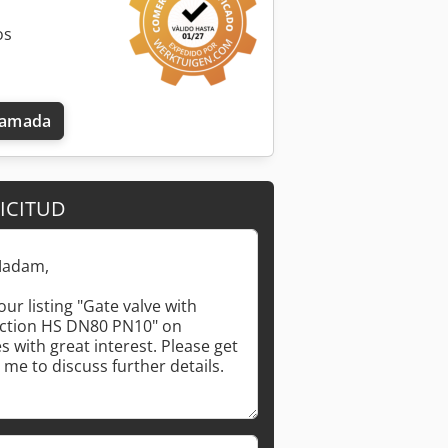
os
llamada
ICITUD