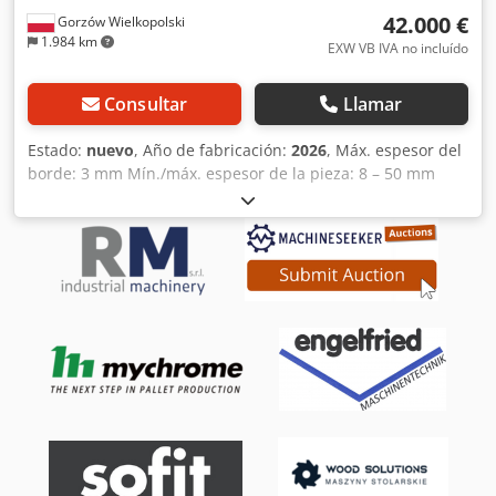
42.000 €
Gorzów Wielkopolski
1.984 km
EXW VB IVA no incluído
Consultar
Llamar
Estado:
nuevo
, Año de fabricación:
2026
, Máx. espesor del
borde: 3 mm Mín./máx. espesor de la pieza: 8 – 50 mm
Mín. longitud de la pieza: aprox. 160 mm Velocidad de
avance: aprox. 10 m/min. Tiempo de preparación: aprox.
3,5 min. Máx. consumo de energía: aprox. 7,4 kW Conexión
eléctrica: 400 V – 3 fases – 50 Hz Altura de la mesa de
trabajo: aprox. 900 mm Dimensiones de la máquina: aprox.
4050 x 1300 x 1400 mm (largo x ancho x alto) Peso: aprox.
820 kg Conexión de aspiración: Ø 1 x 140 mm Encantadora
para cantos con control PLC Fresadora de ranura (incluye
herramienta de diamante) hasta 2 mm de profundidad de
fresado Cabezal de fresado combinado Fresadora de radio
R = 2 mm Fresadora de esquinas de radio R = 2 mm
Cuchilla de arrastre de radio R = 2 mm Csdpfxjglfwtj Ag
Tjha Cuchilla de arrastre de radio (incluye elevación