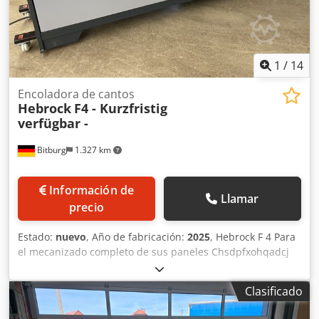
1
/
14
Encoladora de cantos
Hebrock
F4 - Kurzfristig
verfügbar -
Bitburg
1.327 km
Información de
Llamar
precio
Estado:
nuevo
, Año de fabricación:
2025
, Hebrock F 4 Para
el mecanizado completo de sus paneles Chsdpfxohqadcj
Ag Tsa Para aquellos que no se conforman con soluciones
a medias. Con la F 4, le ofrecemos un modelo con el que
Clasificado
puede producir bordes completamente mecanizados en
una longitud de máquina de solo 4 m. La F 4 no solo