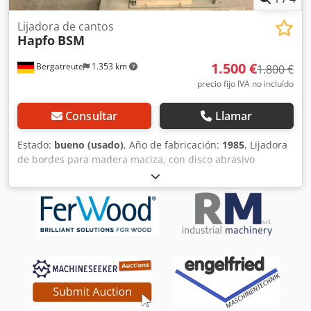
Lijadora de cantos
Hapfo
BSM
1.500 €
Bergatreute
1.353 km
1.800 €
precio fijo IVA no incluído
Consultar
Llamar
Estado:
bueno (usado)
, Año de fabricación:
1985
, Lijadora
de bordes para madera maciza, con disco abrasivo
estrellado para curvas, con oscilación. Cjdpfxoir Ukuo
Albeha