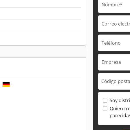
Nombre*
Correo elect
Teléfono
Empresa
Código posta
E
Soy distr
Quiero r
parecida