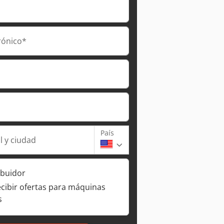
rónico*
País
l y ciudad
ibuidor
ecibir ofertas para máquinas
s