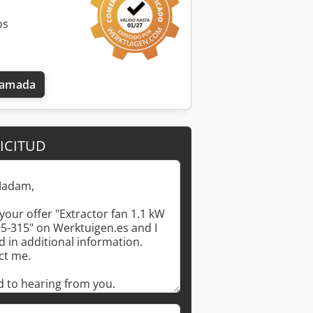
os
llamada
ICITUD