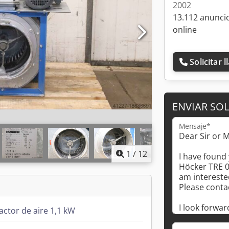
2002
13.112 anunci
online
Solicitar 
ENVIAR SOL
Mensaje*
1
/
12
actor de aire 1,1 kW