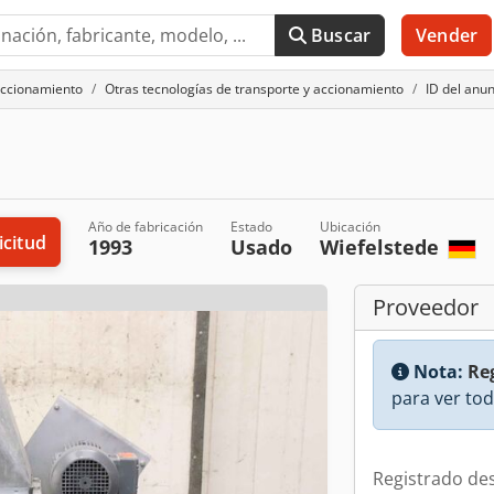
Buscar
Vender
accionamiento
Otras tecnologías de transporte y accionamiento
ID del anu
Año de fabricación
Estado
Ubicación
icitud
1993
Usado
Wiefelstede
Proveedor
Nota:
Reg
para ver tod
Registrado de