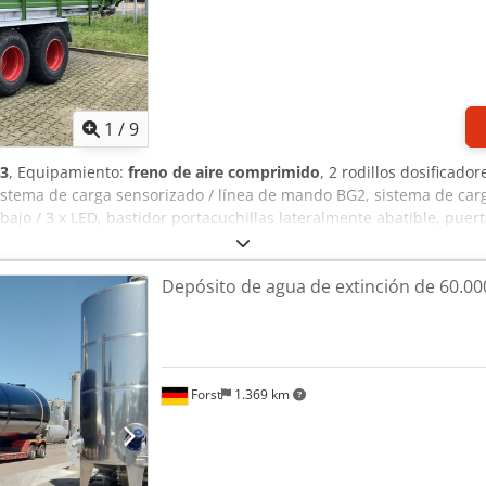
1
/
9
3
, Equipamiento:
freno de aire comprimido
, 2 rodillos dosificado
 sistema de carga sensorizado / línea de mando BG2, sistema de ca
abajo / 3 x LED, bastidor portacuchillas lateralmente abatible, pue
x Agvsck
Depósito de agua de extinción de 60.000
Forst
1.369 km