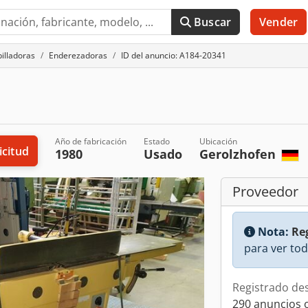
Buscar
Vender
illadoras
Enderezadoras
ID del anuncio: A184-20341
Año de fabricación
Estado
Ubicación
icitud
1980
Usado
Gerolzhofen
Proveedor
Nota:
Reg
para ver tod
Registrado de
290 anuncios 