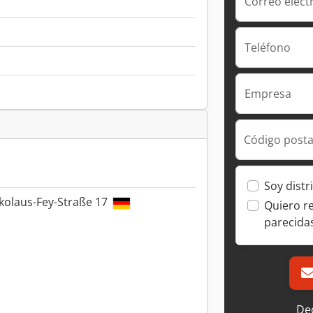
Correo elect
Teléfono
Empresa
Código posta
Soy distr
kolaus-Fey-Straße 17
Quiero r
parecida
Dec