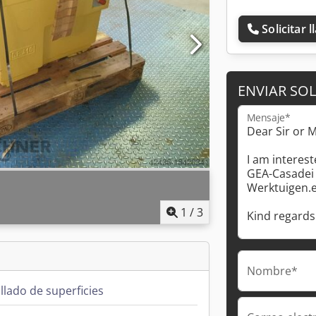
Solicitar 
ENVIAR SOL
Mensaje*
1
/
3
Nombre*
llado de superficies