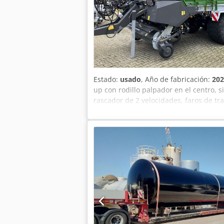
Estado:
usado
, Año de fabricación:
202
up con rodillo palpador en el centro,
rascador de 2 velocidades, faros de tr
carga, manejo ISO / BUS Dsdstlq E Sjpf