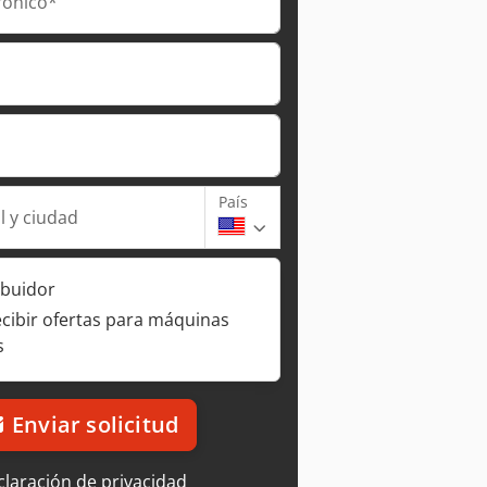
rónico*
País
l y ciudad
ibuidor
ecibir ofertas para máquinas
s
Enviar solicitud
laración de privacidad