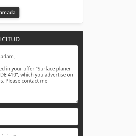
llamada
ICITUD